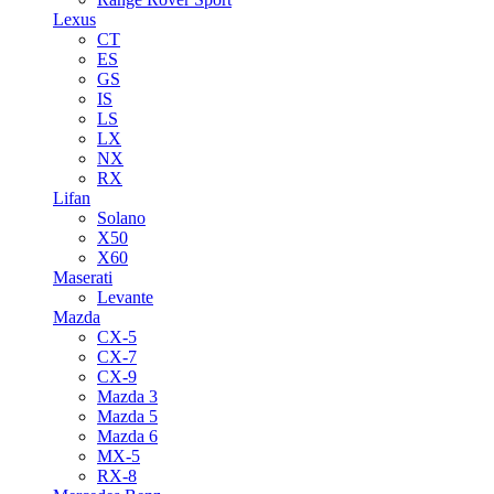
Lexus
CT
ES
GS
IS
LS
LX
NX
RX
Lifan
Solano
X50
X60
Maserati
Levante
Mazda
CX-5
CX-7
CX-9
Mazda 3
Mazda 5
Mazda 6
MX-5
RX-8