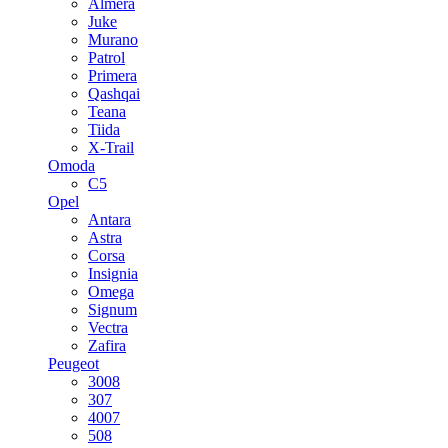
Almera
Juke
Murano
Patrol
Primera
Qashqai
Teana
Tiida
X-Trail
Omoda
C5
Opel
Antara
Astra
Corsa
Insignia
Omega
Signum
Vectra
Zafira
Peugeot
3008
307
4007
508