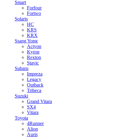
Smart
Forfour
Fortwo
Solaris
HC
KRS
KRX
Ssang Yong
Actyon
Kyron
Rexton
Stavic
Subaru
Impreza
Legacy
Outback
Tribeca
Suzuki
Grand Vitara
SX4
Vitara
Toyota
4Runner
Alion
Auris