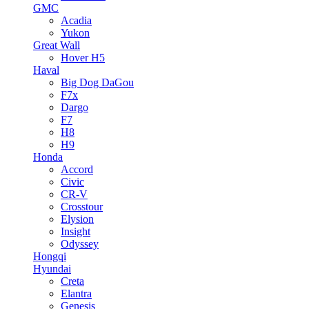
GMC
Acadia
Yukon
Great Wall
Hover H5
Haval
Big Dog DaGou
F7x
Dargo
F7
H8
H9
Honda
Accord
Civic
CR-V
Crosstour
Elysion
Insight
Odyssey
Hongqi
Hyundai
Creta
Elantra
Genesis