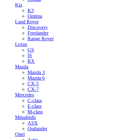
Kia
K3
Optima
Land Rover
Discovery
Freelander
Range Rover
Lexus
GS
IS
RX
Mazda
Mazda 3
Mazda 6
CX-5
CX-7
Mercedes
C-class
E-class
M-class
Mitsubishi
ASX
Outlander
Opel
Astra