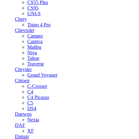
CS55 Plus
CS95
UNI-S
Chery
Tiggo 4 Pro
Chevrolet
Camaro
Captiva
Malibu
Niva
Tahoe
Traverse
Chrysler
Grand Voyager
Citroen
C-Crosser
C4
C4 Picasso
C5
DS4
Daewoo
Nexia
DAF
XF
Datsun