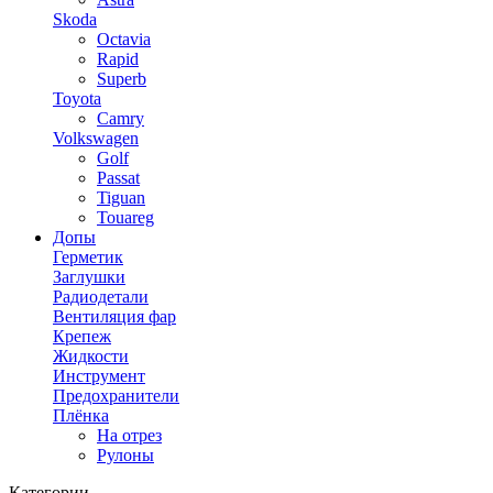
Skoda
Octavia
Rapid
Superb
Toyota
Camry
Volkswagen
Golf
Passat
Tiguan
Touareg
Допы
Герметик
Заглушки
Радиодетали
Вентиляция фар
Крепеж
Жидкости
Инструмент
Предохранители
Плёнка
На отрез
Рулоны
Категории