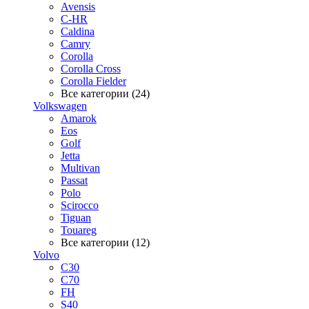
Avensis
C-HR
Caldina
Camry
Corolla
Corolla Cross
Corolla Fielder
Все категории (24)
Volkswagen
Amarok
Eos
Golf
Jetta
Multivan
Passat
Polo
Scirocco
Tiguan
Touareg
Все категории (12)
Volvo
C30
C70
FH
S40