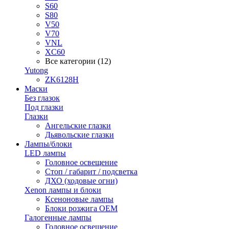
S60
S80
V50
V70
VNL
XC60
Все категории (12)
Yutong
ZK6128H
Маски
Без глазок
Под глазки
Глазки
Ангельские глазки
Дьявольские глазки
Лампы/блоки
LED лампы
Головное освещение
Стоп / габарит / подсветка
ДХО (ходовые огни)
Xenon лампы и блоки
Ксеноновые лампы
Блоки розжига OEM
Галогенные лампы
Головное освещение