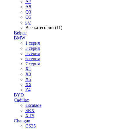
A7
A8
Q3
Q5
Q7
Все категории (11)
Belgee
BMW
1 серия
3 серия
5 серия
6 серия
7 серия
X1
X3
X5
X6
Z4
BYD
Cadillac
Escalade
SRX
XTS
Changan
CS35