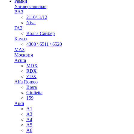
Рамки
Универсальные
ВАЗ
2110/11/12
Niva
ГАЗ
Волга Сайбер
Камаз
4308 \ 6511 \ 6520
МАЗ
Москвич
Acura
MDX
RDX
ZDX
Alfa Romeo
Brera
Giulietta
159
Audi
A1
A3
A4
A5
A6