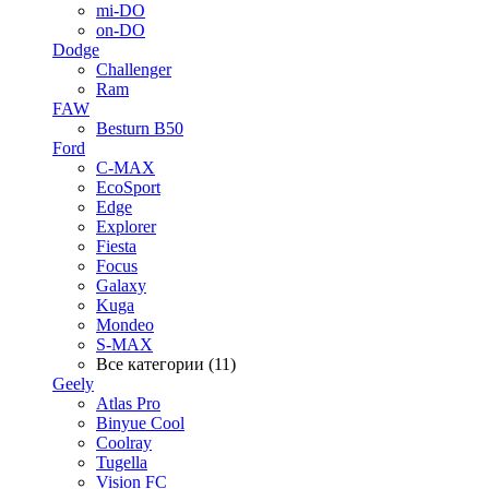
mi-DO
on-DO
Dodge
Challenger
Ram
FAW
Besturn B50
Ford
C-MAX
EcoSport
Edge
Explorer
Fiesta
Focus
Galaxy
Kuga
Mondeo
S-MAX
Все категории (11)
Geely
Atlas Pro
Binyue Cool
Coolray
Tugella
Vision FC