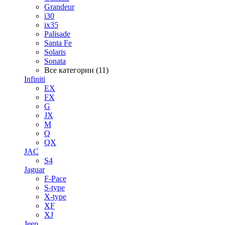
Grandeur
i30
ix35
Palisade
Santa Fe
Solaris
Sonata
Все категории (11)
Infiniti
EX
FX
G
JX
M
Q
QX
JAC
S4
Jaguar
F-Pace
S-type
X-type
XF
XJ
Jeep