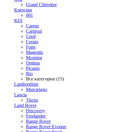
Grand Cherokee
Knewstar
001
KIA
Carens
Carnival
Ceed
Cerato
Forte
Magentis
Morning
Optima
Picanto
Rio
Все категории (15)
Lamborghini
Murcielago
Lancia
Thesis
Land Rover
Discovery
Freelander
Range Rover
Range Rover Evoque
Range Rover Sport