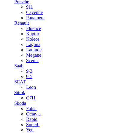
Porsche
911
Cayenne
Panamera
Renault
Fluence
Kaptur
Koleos
Laguna
Latitude
Megane
Scenic
Saab
9-3
9-5
SEAT
Leon
Sitrak
C7H
Skoda
Fabia
Octavia
Rapid
Superb
Yeti