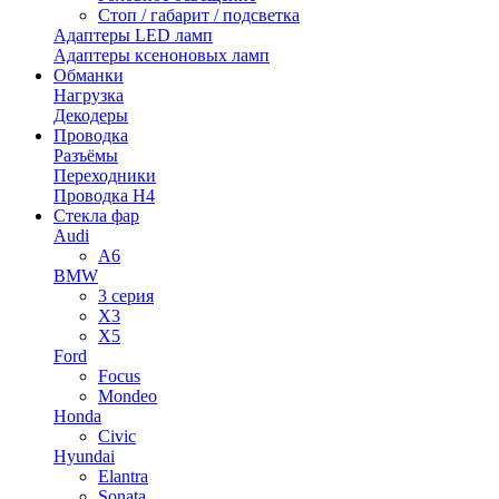
Стоп / габарит / подсветка
Адаптеры LED ламп
Адаптеры ксеноновых ламп
Обманки
Нагрузка
Декодеры
Проводка
Разъёмы
Переходники
Проводка H4
Стекла фар
Audi
A6
BMW
3 серия
X3
X5
Ford
Focus
Mondeo
Honda
Civic
Hyundai
Elantra
Sonata