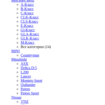
Mercedes Benz
A-Класс
B-Класс
C-Класс
CLK-Класс
CLS-Класс
E-Класс
Gl-Класс
GLA-Класс
GLK-Класс
M-Класс
Все категории (14)
MINI
Countryman
Mitsubishi
ASX
Delica D:5
L200
Lancer
Montero Sport
Outlander
Pajero
Pajero Sport
Nissan
370Z