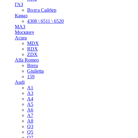
ГАЗ
Волга Сайбер
Камаз
4308 \ 6511 \ 6520
МАЗ
Москвич
Acura
MDX
RDX
ZDX
Alfa Romeo
Brera
Giulietta
159
Audi
A1
A3
A4
A5
A6
A7
A8
Q3
Q5
Q7