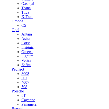
Qashqai
Teana
Tiida
X-Trail
Omoda
C5
Opel
Antara
Astra
Corsa
Insignia
Omega
Signum
Vectra
Zafira
Peugeot
3008
307
4007
508
Porsche
911
Cayenne
Panamera
Renault