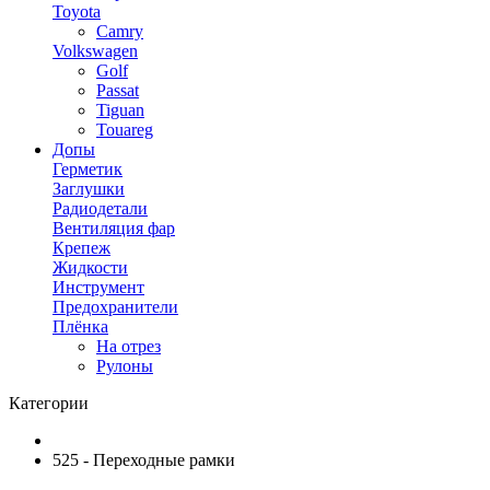
Toyota
Camry
Volkswagen
Golf
Passat
Tiguan
Touareg
Допы
Герметик
Заглушки
Радиодетали
Вентиляция фар
Крепеж
Жидкости
Инструмент
Предохранители
Плёнка
На отрез
Рулоны
Категории
525 - Переходные рамки