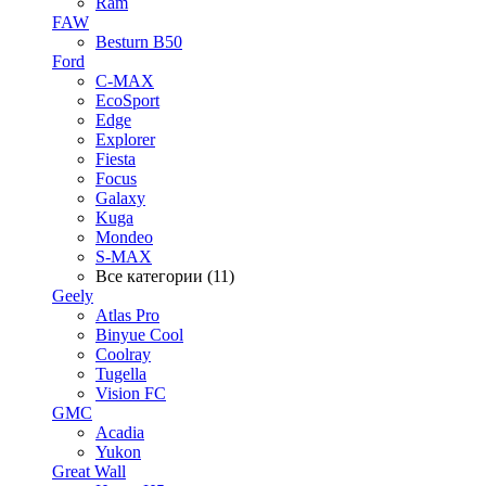
Ram
FAW
Besturn B50
Ford
C-MAX
EcoSport
Edge
Explorer
Fiesta
Focus
Galaxy
Kuga
Mondeo
S-MAX
Все категории (11)
Geely
Atlas Pro
Binyue Cool
Coolray
Tugella
Vision FC
GMC
Acadia
Yukon
Great Wall