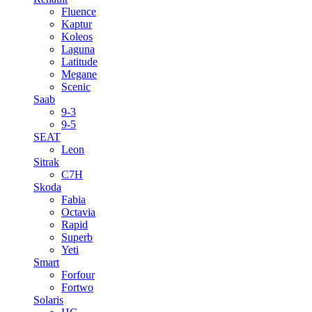
Fluence
Kaptur
Koleos
Laguna
Latitude
Megane
Scenic
Saab
9-3
9-5
SEAT
Leon
Sitrak
C7H
Skoda
Fabia
Octavia
Rapid
Superb
Yeti
Smart
Forfour
Fortwo
Solaris