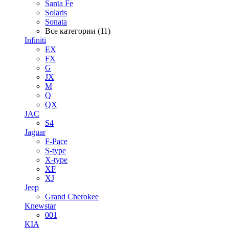
Santa Fe
Solaris
Sonata
Все категории (11)
Infiniti
EX
FX
G
JX
M
Q
QX
JAC
S4
Jaguar
F-Pace
S-type
X-type
XF
XJ
Jeep
Grand Cherokee
Knewstar
001
KIA