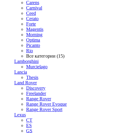
Carens
Carnival
Ceed
Cerato
Forte
Magentis
Morning
Optima
Picanto
Rio
Все категории (15)
Lamborghini
Murcielago
Lancia
Thesis
Land Rover
Discovery
Freelander
Range Rover
Range Rover Evoque
Range Rover Sport
Lexus
CT
ES
GS