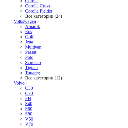
Corolla
Corolla Cross
Corolla Fielder
Все категории (24)
Volkswagen
Amarok
Eos
Golf
Jetta
Multivan
Passat
Polo
Scirocco
Tiguan
Touareg
Все категории (12)
Volvo
C30
C70
FH
S40
S60
S80
V50
V70