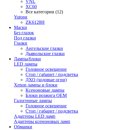
VNL
XC60
Все категории (12)
Yutong
ZK6128H
Маски
Без глазок
Под глазки
Глазки
Ангельские глазки
Дьявольские глазки
Лампы/блоки
LED лампы
Головное освещение
Стоп / габарит / подсветка
ДХО (ходовые огни)
Xenon лампы и блоки
Ксеноновые лампы
Блоки розжига OEM
Галогенные лампы
Головное освещение
Стоп / габарит / подсветка
Адаптеры LED ламп
Адаптеры ксеноновых ламп
Обманки