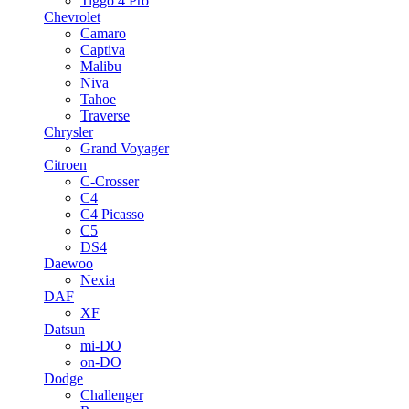
Tiggo 4 Pro
Chevrolet
Camaro
Captiva
Malibu
Niva
Tahoe
Traverse
Chrysler
Grand Voyager
Citroen
C-Crosser
C4
C4 Picasso
C5
DS4
Daewoo
Nexia
DAF
XF
Datsun
mi-DO
on-DO
Dodge
Challenger