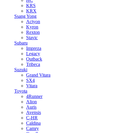
HC
KRS
KRX
Ssang Yong
Actyon
Kyron
Rexton
Stavic
Subaru
Impreza
Legacy
Outback
Tribeca
Suzuki
Grand Vitara
SX4
Vitara
Toyota
4Runner
Alion
Auris
Avensis
C-HR
Caldina
Camry