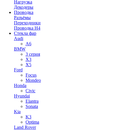
Нагрузка
Декодеры
Проводка
Разъёмы
Переходники
Проводка H4
Стекла фар
Audi
A6
BMW
3 серия
X3
X5
Ford
Focus
Mondeo
Honda
Civic
Hyundai
Elantra
Sonata
Kia
K3
Optima
Land Rover