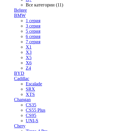
Все категории (11)
Belgee
BMW
1 серия
3 серия
5 серия
6 серия
7 серия
X1
X3
X5
X6
Z4
BYD
Cadillac
Escalade
SRX
XTS
Changan
CS35
CS55 Plus
CS95
UNI-S
Chery