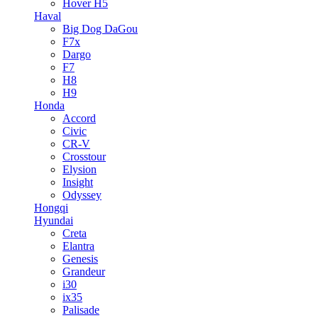
Hover H5
Haval
Big Dog DaGou
F7x
Dargo
F7
H8
H9
Honda
Accord
Civic
CR-V
Crosstour
Elysion
Insight
Odyssey
Hongqi
Hyundai
Creta
Elantra
Genesis
Grandeur
i30
ix35
Palisade