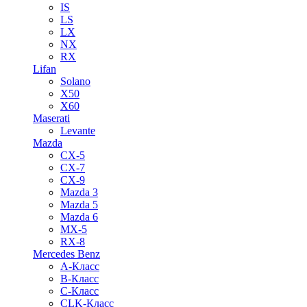
IS
LS
LX
NX
RX
Lifan
Solano
X50
X60
Maserati
Levante
Mazda
CX-5
CX-7
CX-9
Mazda 3
Mazda 5
Mazda 6
MX-5
RX-8
Mercedes Benz
A-Класс
B-Класс
C-Класс
CLK-Класс