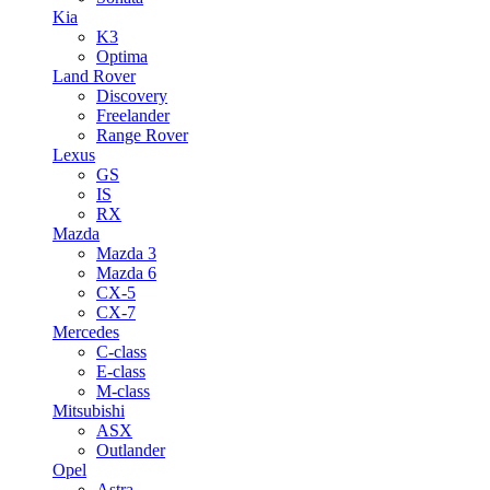
Kia
K3
Optima
Land Rover
Discovery
Freelander
Range Rover
Lexus
GS
IS
RX
Mazda
Mazda 3
Mazda 6
CX-5
CX-7
Mercedes
C-class
E-class
M-class
Mitsubishi
ASX
Outlander
Opel
Astra