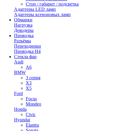
Стоп / габарит / подсветка
Адаптеры LED ламп
Адаптеры ксеноновых ламп
Обманки
Нагрузка
Декодеры
Проводка
Разъёмы
Переходники
Проводка H4
Стекла фар
Audi
A6
BMW
3 серия
X3
X5
Ford
Focus
Mondeo
Honda
Civic
Hyundai
Elantra
Sonata