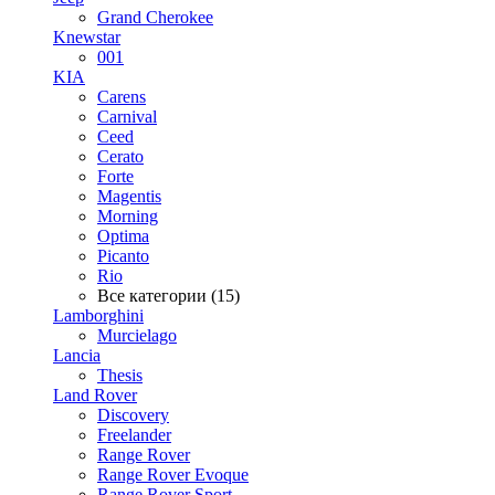
Grand Cherokee
Knewstar
001
KIA
Carens
Carnival
Ceed
Cerato
Forte
Magentis
Morning
Optima
Picanto
Rio
Все категории (15)
Lamborghini
Murcielago
Lancia
Thesis
Land Rover
Discovery
Freelander
Range Rover
Range Rover Evoque
Range Rover Sport