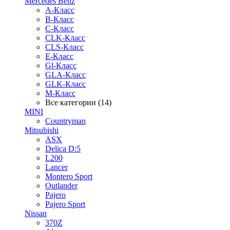
Mercedes Benz
A-Класс
B-Класс
C-Класс
CLK-Класс
CLS-Класс
E-Класс
Gl-Класс
GLA-Класс
GLK-Класс
M-Класс
Все категории (14)
MINI
Countryman
Mitsubishi
ASX
Delica D:5
L200
Lancer
Montero Sport
Outlander
Pajero
Pajero Sport
Nissan
370Z