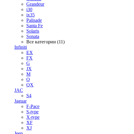
Grandeur
i30
ix35
Palisade
Santa Fe
Solaris
Sonata
Все категории (11)
Infiniti
EX
FX
G
JX
M
Q
QX
JAC
S4
Jaguar
F-Pace
S-type
X-type
XF
XJ
Jeep