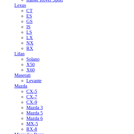
Lexus
CT
ES
GS
IS
LS
LX
NX
RX
Lifan
Solano
X50
X60
Maserati
Levante
Mazda
CX-5
CX-7
CX-9
Mazda 3
Mazda 5
Mazda 6
MX-5
RX-8