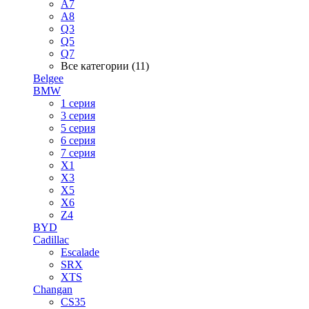
A7
A8
Q3
Q5
Q7
Все категории (11)
Belgee
BMW
1 серия
3 серия
5 серия
6 серия
7 серия
X1
X3
X5
X6
Z4
BYD
Cadillac
Escalade
SRX
XTS
Changan
CS35