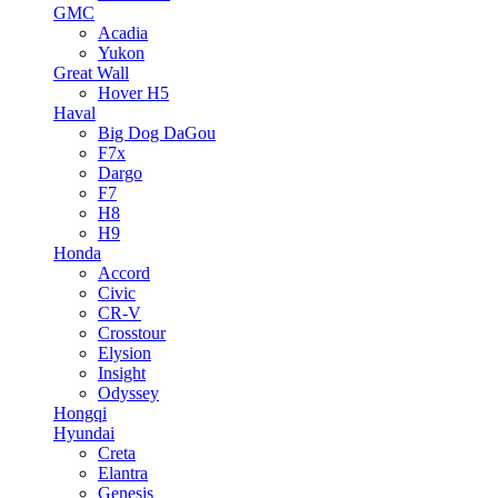
GMC
Acadia
Yukon
Great Wall
Hover H5
Haval
Big Dog DaGou
F7x
Dargo
F7
H8
H9
Honda
Accord
Civic
CR-V
Crosstour
Elysion
Insight
Odyssey
Hongqi
Hyundai
Creta
Elantra
Genesis