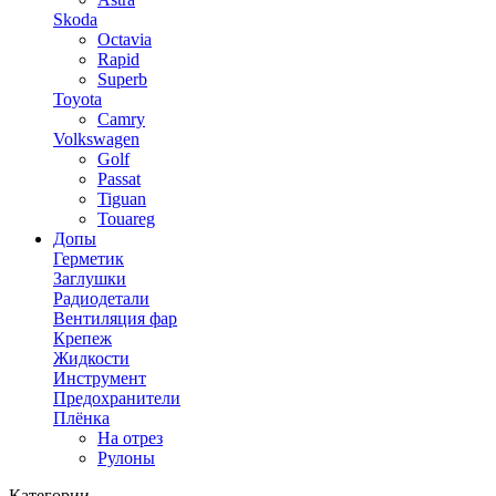
Skoda
Octavia
Rapid
Superb
Toyota
Camry
Volkswagen
Golf
Passat
Tiguan
Touareg
Допы
Герметик
Заглушки
Радиодетали
Вентиляция фар
Крепеж
Жидкости
Инструмент
Предохранители
Плёнка
На отрез
Рулоны
Категории