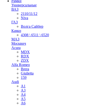
Рамки
Универсальные
ВАЗ
2110/11/12
Niva
ГАЗ
Волга Сайбер
Камаз
4308 \ 6511 \ 6520
МАЗ
Москвич
Acura
MDX
RDX
ZDX
Alfa Romeo
Brera
Giulietta
159
Audi
A1
A3
A4
A5
A6