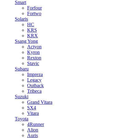
Smart
Forfour
Fortwo
Solaris
HC
KRS
KRX
Ssang Yong
Actyon
Kyron
Rexton
Stavic
Subaru
Impreza
Legacy
Outback
Tribeca
Suzuki
Grand Vitara
SX4
Vitara
Toyota
4Runner
Alion
Auris