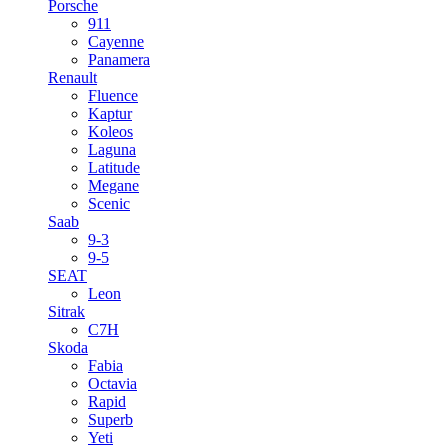
Porsche
911
Cayenne
Panamera
Renault
Fluence
Kaptur
Koleos
Laguna
Latitude
Megane
Scenic
Saab
9-3
9-5
SEAT
Leon
Sitrak
C7H
Skoda
Fabia
Octavia
Rapid
Superb
Yeti