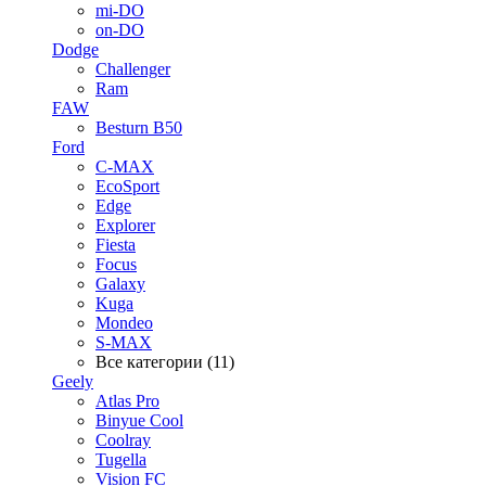
mi-DO
on-DO
Dodge
Challenger
Ram
FAW
Besturn B50
Ford
C-MAX
EcoSport
Edge
Explorer
Fiesta
Focus
Galaxy
Kuga
Mondeo
S-MAX
Все категории (11)
Geely
Atlas Pro
Binyue Cool
Coolray
Tugella
Vision FC