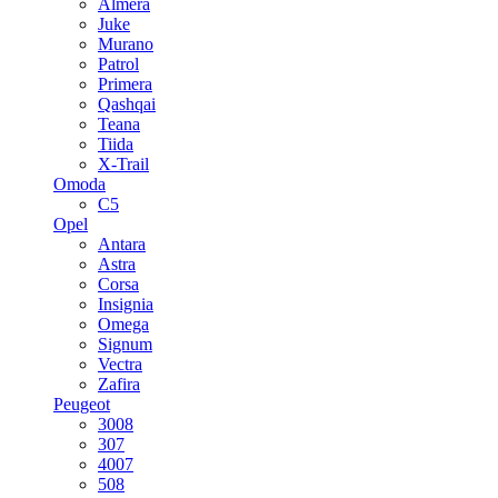
Almera
Juke
Murano
Patrol
Primera
Qashqai
Teana
Tiida
X-Trail
Omoda
C5
Opel
Antara
Astra
Corsa
Insignia
Omega
Signum
Vectra
Zafira
Peugeot
3008
307
4007
508