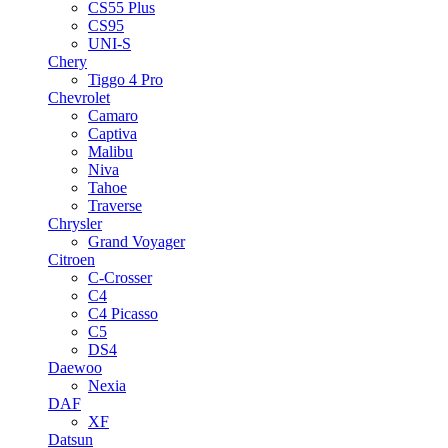
CS55 Plus
CS95
UNI-S
Chery
Tiggo 4 Pro
Chevrolet
Camaro
Captiva
Malibu
Niva
Tahoe
Traverse
Chrysler
Grand Voyager
Citroen
C-Crosser
C4
C4 Picasso
C5
DS4
Daewoo
Nexia
DAF
XF
Datsun