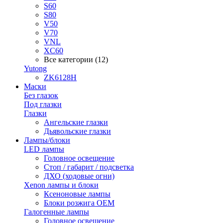
S60
S80
V50
V70
VNL
XC60
Все категории (12)
Yutong
ZK6128H
Маски
Без глазок
Под глазки
Глазки
Ангельские глазки
Дьявольские глазки
Лампы/блоки
LED лампы
Головное освещение
Стоп / габарит / подсветка
ДХО (ходовые огни)
Xenon лампы и блоки
Ксеноновые лампы
Блоки розжига OEM
Галогенные лампы
Головное освещение