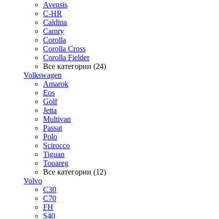
Avensis
C-HR
Caldina
Camry
Corolla
Corolla Cross
Corolla Fielder
Все категории (24)
Volkswagen
Amarok
Eos
Golf
Jetta
Multivan
Passat
Polo
Scirocco
Tiguan
Touareg
Все категории (12)
Volvo
C30
C70
FH
S40