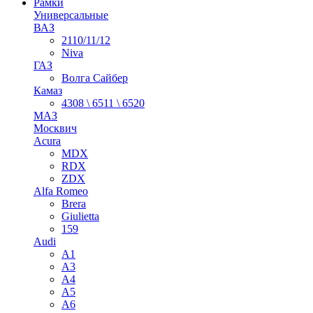
Рамки
Универсальные
ВАЗ
2110/11/12
Niva
ГАЗ
Волга Сайбер
Камаз
4308 \ 6511 \ 6520
МАЗ
Москвич
Acura
MDX
RDX
ZDX
Alfa Romeo
Brera
Giulietta
159
Audi
A1
A3
A4
A5
A6