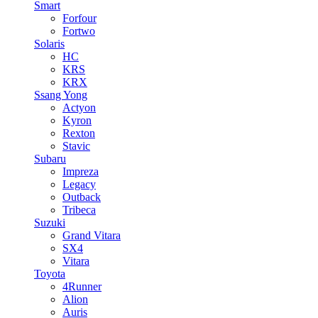
Smart
Forfour
Fortwo
Solaris
HC
KRS
KRX
Ssang Yong
Actyon
Kyron
Rexton
Stavic
Subaru
Impreza
Legacy
Outback
Tribeca
Suzuki
Grand Vitara
SX4
Vitara
Toyota
4Runner
Alion
Auris