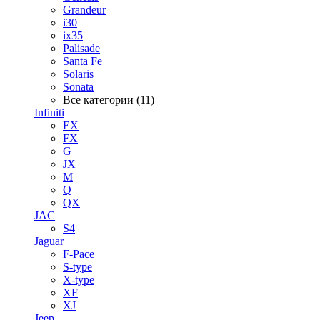
Grandeur
i30
ix35
Palisade
Santa Fe
Solaris
Sonata
Все категории (11)
Infiniti
EX
FX
G
JX
M
Q
QX
JAC
S4
Jaguar
F-Pace
S-type
X-type
XF
XJ
Jeep