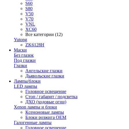
S60
S80
V50
V70
VNL
XC60
Все категории (12)
Yutong
ZK6128H
Маски
Без глазок
Под глазки
Глазки
Ангельские глазки
Дьявольские глазки
Лампы/блоки
LED лампы
Головное освещение
Стоп / габарит / подсветка
ДХО (ходовые огни)
Xenon лампы и блоки
Ксеноновые лампы
Блоки розжига OEM
Галогенные лампы
Головное освещение