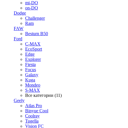
mi-DO
on-DO
Dodge
Challenger
Ram
FAW
Besturn B50
Ford
C-MAX
EcoSport
Edge
Explorer
Fiesta
Focus
Galaxy
Kuga
Mondeo
S-MAX
Все категории (11)
Geely
Atlas Pro
Binyue Cool
Coolray
Tugella
Vision FC