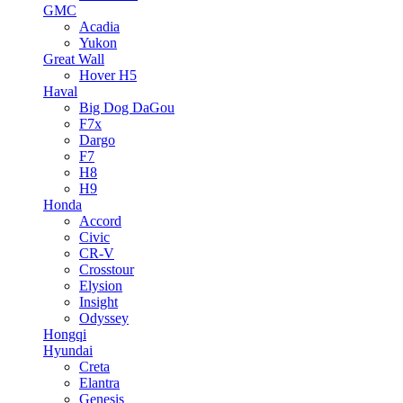
GMC
Acadia
Yukon
Great Wall
Hover H5
Haval
Big Dog DaGou
F7x
Dargo
F7
H8
H9
Honda
Accord
Civic
CR-V
Crosstour
Elysion
Insight
Odyssey
Hongqi
Hyundai
Creta
Elantra
Genesis