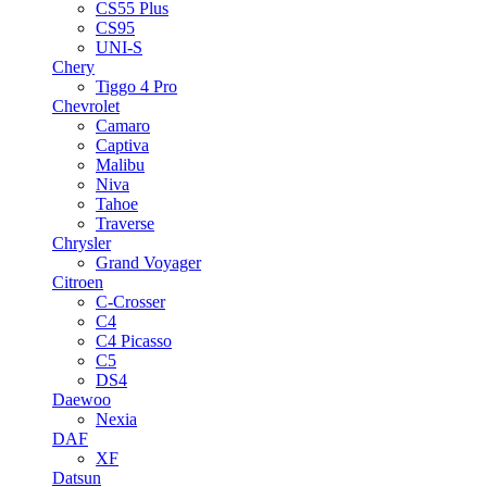
CS55 Plus
CS95
UNI-S
Chery
Tiggo 4 Pro
Chevrolet
Camaro
Captiva
Malibu
Niva
Tahoe
Traverse
Chrysler
Grand Voyager
Citroen
C-Crosser
C4
C4 Picasso
C5
DS4
Daewoo
Nexia
DAF
XF
Datsun