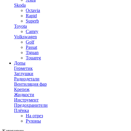
Skoda
Octavia
Rapid
Superb
Toyota
Camry
Volkswagen
Golf
Passat
Tiguan
Touareg
Допы
Герметик
Заглушки
Радиодетали
Вентиляция фар
Крепеж
Жидкости
Инструмент
Предохранители
Плёнка
На отрез
Рулоны
Категории