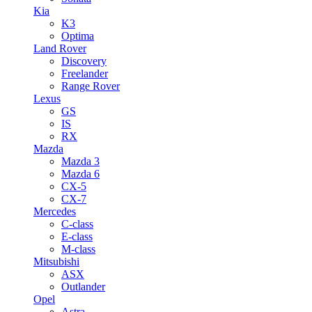
Kia
K3
Optima
Land Rover
Discovery
Freelander
Range Rover
Lexus
GS
IS
RX
Mazda
Mazda 3
Mazda 6
CX-5
CX-7
Mercedes
C-class
E-class
M-class
Mitsubishi
ASX
Outlander
Opel
Astra