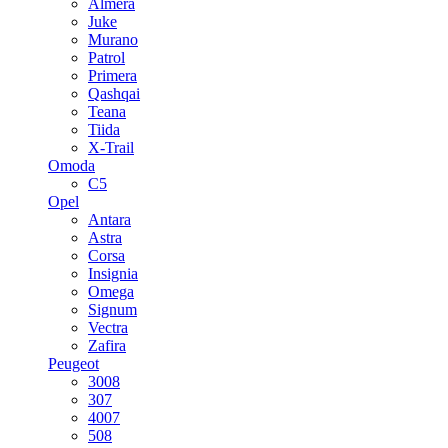
Almera
Juke
Murano
Patrol
Primera
Qashqai
Teana
Tiida
X-Trail
Omoda
C5
Opel
Antara
Astra
Corsa
Insignia
Omega
Signum
Vectra
Zafira
Peugeot
3008
307
4007
508