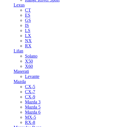
Lexus
CT
ES
GS
IS
LS
LX
NX
RX
Lifan
Solano
X50
X60
Maserati
Levante
Mazda
CX-5
CX-7
CX-9
Mazda 3
Mazda 5
Mazda 6
MX-5
RX-8