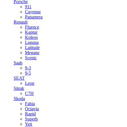
Porsche
911
Cayenne
Panamera
Renault
Fluence
Kaptur
Koleos
Laguna
Latitude
Megane
Scenic
Saab
9-3
9-5
SEAT
Leon
Sitrak
C7H
Skoda
Fabia
Octavia
Rapid
Superb
Yeti