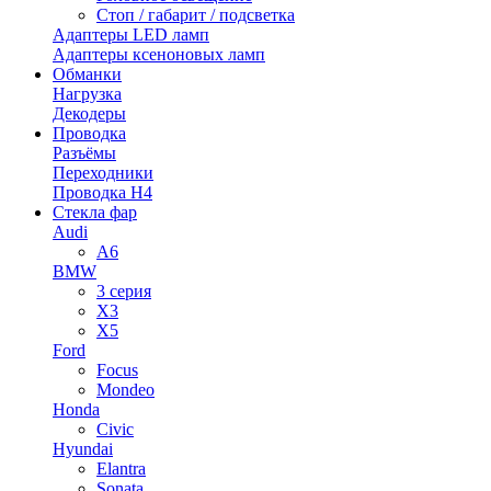
Стоп / габарит / подсветка
Адаптеры LED ламп
Адаптеры ксеноновых ламп
Обманки
Нагрузка
Декодеры
Проводка
Разъёмы
Переходники
Проводка H4
Стекла фар
Audi
A6
BMW
3 серия
X3
X5
Ford
Focus
Mondeo
Honda
Civic
Hyundai
Elantra
Sonata