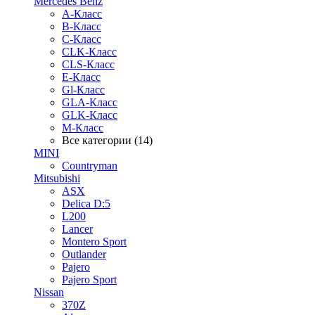
Mercedes Benz
A-Класс
B-Класс
C-Класс
CLK-Класс
CLS-Класс
E-Класс
Gl-Класс
GLA-Класс
GLK-Класс
M-Класс
Все категории (14)
MINI
Countryman
Mitsubishi
ASX
Delica D:5
L200
Lancer
Montero Sport
Outlander
Pajero
Pajero Sport
Nissan
370Z