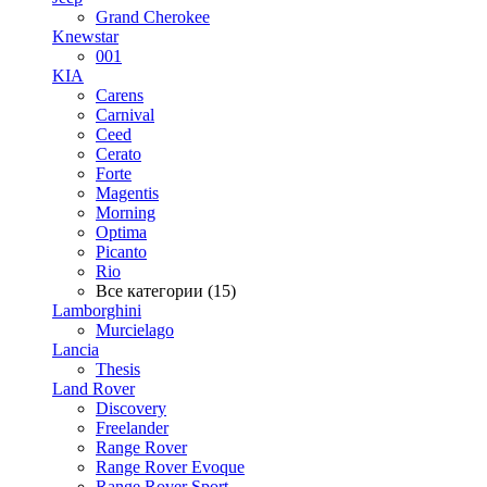
Grand Cherokee
Knewstar
001
KIA
Carens
Carnival
Ceed
Cerato
Forte
Magentis
Morning
Optima
Picanto
Rio
Все категории (15)
Lamborghini
Murcielago
Lancia
Thesis
Land Rover
Discovery
Freelander
Range Rover
Range Rover Evoque
Range Rover Sport