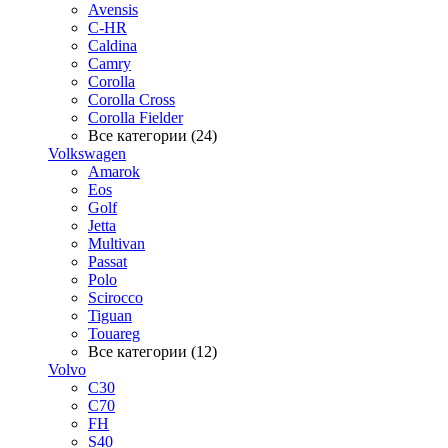
Avensis
C-HR
Caldina
Camry
Corolla
Corolla Cross
Corolla Fielder
Все категории (24)
Volkswagen
Amarok
Eos
Golf
Jetta
Multivan
Passat
Polo
Scirocco
Tiguan
Touareg
Все категории (12)
Volvo
C30
C70
FH
S40