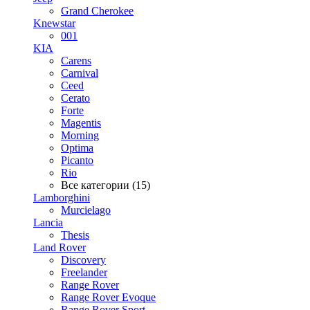
Grand Cherokee
Knewstar
001
KIA
Carens
Carnival
Ceed
Cerato
Forte
Magentis
Morning
Optima
Picanto
Rio
Все категории (15)
Lamborghini
Murcielago
Lancia
Thesis
Land Rover
Discovery
Freelander
Range Rover
Range Rover Evoque
Range Rover Sport