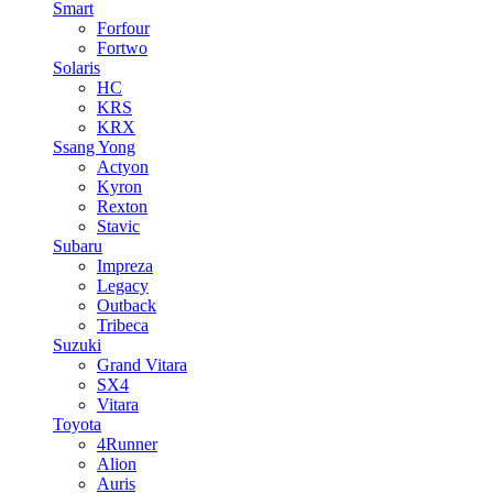
Smart
Forfour
Fortwo
Solaris
HC
KRS
KRX
Ssang Yong
Actyon
Kyron
Rexton
Stavic
Subaru
Impreza
Legacy
Outback
Tribeca
Suzuki
Grand Vitara
SX4
Vitara
Toyota
4Runner
Alion
Auris