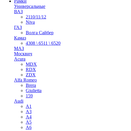
Рамки
Универсальные
ВАЗ
2110/11/12
Niva
ГАЗ
Волга Сайбер
Камаз
4308 \ 6511 \ 6520
МАЗ
Москвич
Acura
MDX
RDX
ZDX
Alfa Romeo
Brera
Giulietta
159
Audi
A1
A3
A4
A5
A6