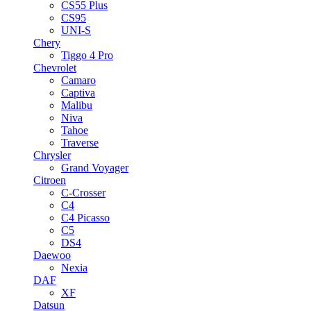
CS55 Plus
CS95
UNI-S
Chery
Tiggo 4 Pro
Chevrolet
Camaro
Captiva
Malibu
Niva
Tahoe
Traverse
Chrysler
Grand Voyager
Citroen
C-Crosser
C4
C4 Picasso
C5
DS4
Daewoo
Nexia
DAF
XF
Datsun