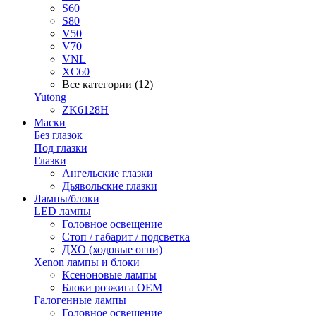
S60
S80
V50
V70
VNL
XC60
Все категории (12)
Yutong
ZK6128H
Маски
Без глазок
Под глазки
Глазки
Ангельские глазки
Дьявольские глазки
Лампы/блоки
LED лампы
Головное освещение
Стоп / габарит / подсветка
ДХО (ходовые огни)
Xenon лампы и блоки
Ксеноновые лампы
Блоки розжига OEM
Галогенные лампы
Головное освещение