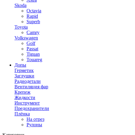
Skoda
Octavia
Rapid
Superb
Toyota
Camry
Volkswagen
Golf
Passat
Tiguan
Touareg
Допы
Герметик
Заглушки
Радиодетали
Вентиляция фар
Крепеж
Жидкости
Инструмент
Предохранители
Плёнка
На отрез
Рулоны
Категории