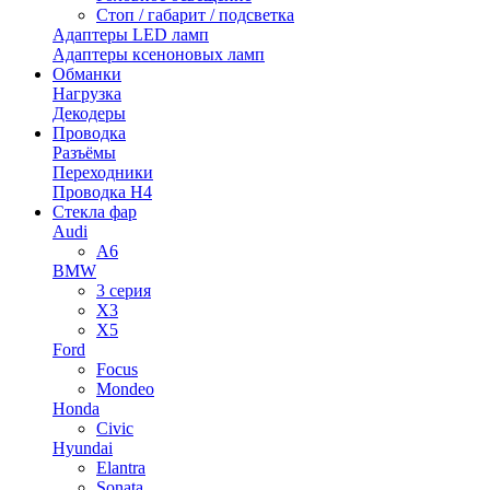
Стоп / габарит / подсветка
Адаптеры LED ламп
Адаптеры ксеноновых ламп
Обманки
Нагрузка
Декодеры
Проводка
Разъёмы
Переходники
Проводка H4
Стекла фар
Audi
A6
BMW
3 серия
X3
X5
Ford
Focus
Mondeo
Honda
Civic
Hyundai
Elantra
Sonata