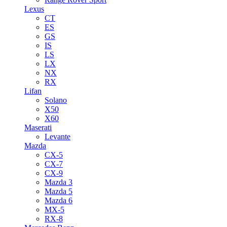
Lexus
CT
ES
GS
IS
LS
LX
NX
RX
Lifan
Solano
X50
X60
Maserati
Levante
Mazda
CX-5
CX-7
CX-9
Mazda 3
Mazda 5
Mazda 6
MX-5
RX-8