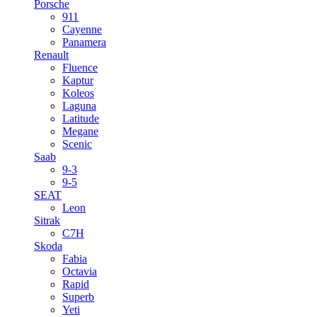
Porsche
911
Cayenne
Panamera
Renault
Fluence
Kaptur
Koleos
Laguna
Latitude
Megane
Scenic
Saab
9-3
9-5
SEAT
Leon
Sitrak
C7H
Skoda
Fabia
Octavia
Rapid
Superb
Yeti