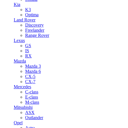
Kia
K3
Optima
Land Rover
Discovery
Freelander
Range Rover
Lexus
GS
IS
RX
Mazda
Mazda 3
Mazda 6
CX-5
CX-7
Mercedes
C-class
E-class
M-class
Mitsubishi
ASX
Outlander
Opel
Astra