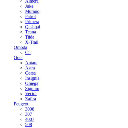
Almera
Juke
Murano
Patrol
Primera
Qashqai
Teana
Tiida
X-Trail
Omoda
C5
Opel
Antara
Astra
Corsa
Insignia
Omega
Signum
Vectra
Zafira
Peugeot
3008
307
4007
508