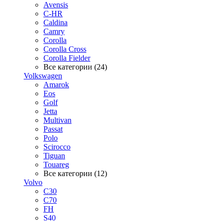
Avensis
C-HR
Caldina
Camry
Corolla
Corolla Cross
Corolla Fielder
Все категории (24)
Volkswagen
Amarok
Eos
Golf
Jetta
Multivan
Passat
Polo
Scirocco
Tiguan
Touareg
Все категории (12)
Volvo
C30
C70
FH
S40