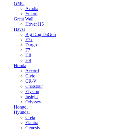
GMC
Acadia
Yukon
Great Wall
Hover H5
Haval
Big Dog DaGou
F7x
Dargo
F7
H8
H9
Honda
Accord
Civic
CR-V
Crosstour
Elysion
Insight
Odyssey
Hongqi
Hyundai
Creta
Elantra
Genesis