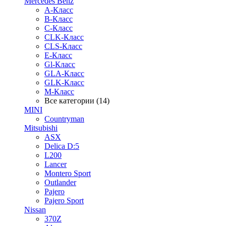
Mercedes Benz
A-Класс
B-Класс
C-Класс
CLK-Класс
CLS-Класс
E-Класс
Gl-Класс
GLA-Класс
GLK-Класс
M-Класс
Все категории (14)
MINI
Countryman
Mitsubishi
ASX
Delica D:5
L200
Lancer
Montero Sport
Outlander
Pajero
Pajero Sport
Nissan
370Z