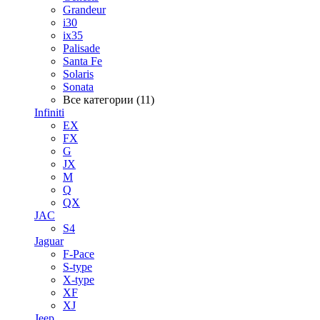
Grandeur
i30
ix35
Palisade
Santa Fe
Solaris
Sonata
Все категории (11)
Infiniti
EX
FX
G
JX
M
Q
QX
JAC
S4
Jaguar
F-Pace
S-type
X-type
XF
XJ
Jeep