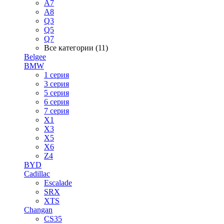
A7
A8
Q3
Q5
Q7
Все категории (11)
Belgee
BMW
1 серия
3 серия
5 серия
6 серия
7 серия
X1
X3
X5
X6
Z4
BYD
Cadillac
Escalade
SRX
XTS
Changan
CS35