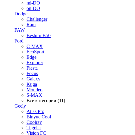
mi-DO
on-DO
Dodge
Challenger
Ram
FAW
Besturn B50
Ford
C-MAX
EcoSport
Edge
Explorer
Fiesta
Focus
Galaxy
Kuga
Mondeo
S-MAX
Все категории (11)
Geely
Atlas Pro
Binyue Cool
Coolray
Tugella
Vision FC