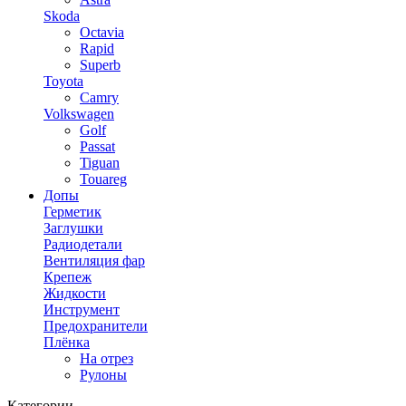
Skoda
Octavia
Rapid
Superb
Toyota
Camry
Volkswagen
Golf
Passat
Tiguan
Touareg
Допы
Герметик
Заглушки
Радиодетали
Вентиляция фар
Крепеж
Жидкости
Инструмент
Предохранители
Плёнка
На отрез
Рулоны
Категории