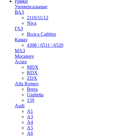
Рамки
Универсальные
ВАЗ
2110/11/12
Niva
ГАЗ
Волга Сайбер
Камаз
4308 \ 6511 \ 6520
МАЗ
Москвич
Acura
MDX
RDX
ZDX
Alfa Romeo
Brera
Giulietta
159
Audi
A1
A3
A4
A5
A6