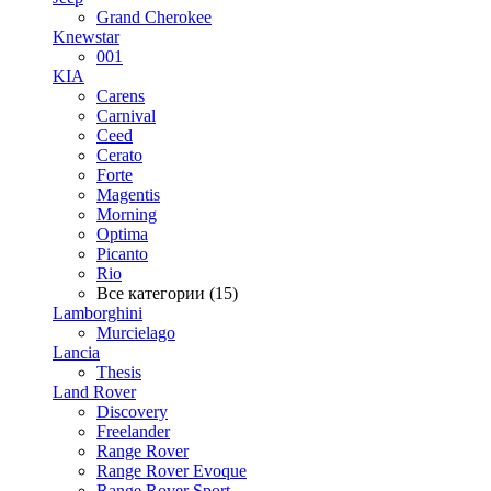
Grand Cherokee
Knewstar
001
KIA
Carens
Carnival
Ceed
Cerato
Forte
Magentis
Morning
Optima
Picanto
Rio
Все категории (15)
Lamborghini
Murcielago
Lancia
Thesis
Land Rover
Discovery
Freelander
Range Rover
Range Rover Evoque
Range Rover Sport