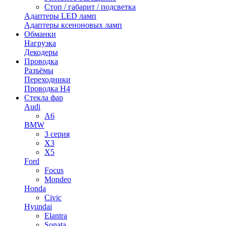
Стоп / габарит / подсветка
Адаптеры LED ламп
Адаптеры ксеноновых ламп
Обманки
Нагрузка
Декодеры
Проводка
Разъёмы
Переходники
Проводка H4
Стекла фар
Audi
A6
BMW
3 серия
X3
X5
Ford
Focus
Mondeo
Honda
Civic
Hyundai
Elantra
Sonata