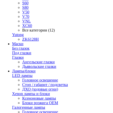
S60
S80
V50
V70
VNL
XC60
Все категории (12)
Yutong
ZK6128H
Маски
Без глазок
Под глазки
Глазки
Ангельские глазки
Дьявольские глазки
Лампы/блоки
LED лампы
Головное освещение
Стоп / габарит / подсветка
ДХО (ходовые огни)
Xenon лампы и блоки
Ксеноновые лампы
Блоки розжига OEM
Галогенные лампы
Головное освещение