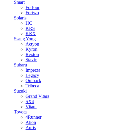
Smart
Forfour
Fortwo
Solaris
HC
KRS
KRX
Ssang Yong
Actyon
Kyron
Rexton
Stavic
Subaru
Impreza
Legacy
Outback
Tribeca
Suzuki
Grand Vitara
SX4
Vitara
Toyota
4Runner
Alion
Auris