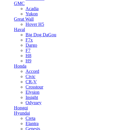
GMC
Acadia
Yukon
Great Wall
Hover H5
Haval
Big Dog DaGou
F7x
Dargo
F7
H8
H9
Honda
Accord
Civic
CR-V
Crosstour
Elysion
Insight
Odyssey
Hongqi
Hyundai
Creta
Elantra
Genesis