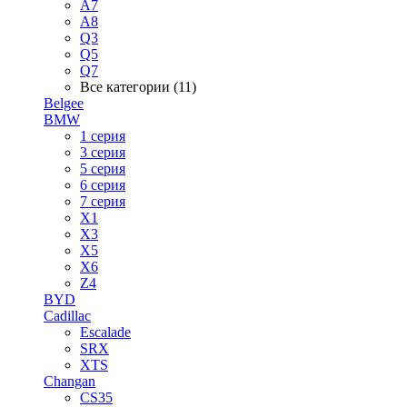
A7
A8
Q3
Q5
Q7
Все категории (11)
Belgee
BMW
1 серия
3 серия
5 серия
6 серия
7 серия
X1
X3
X5
X6
Z4
BYD
Cadillac
Escalade
SRX
XTS
Changan
CS35