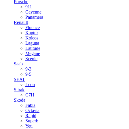
Porsche
911
Cayenne
Panamera
Renault
Fluence
Kaptur
Koleos
Laguna
Latitude
Megane
Scenic
Saab
9-3
9-5
SEAT
Leon
Sitrak
C7H
Skoda
Fabia
Octavia
Rapid
Superb
Yeti