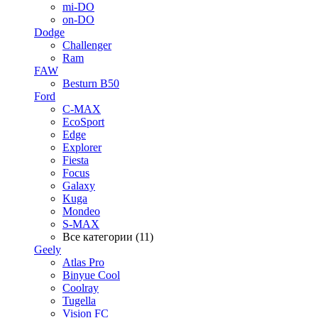
mi-DO
on-DO
Dodge
Challenger
Ram
FAW
Besturn B50
Ford
C-MAX
EcoSport
Edge
Explorer
Fiesta
Focus
Galaxy
Kuga
Mondeo
S-MAX
Все категории (11)
Geely
Atlas Pro
Binyue Cool
Coolray
Tugella
Vision FC