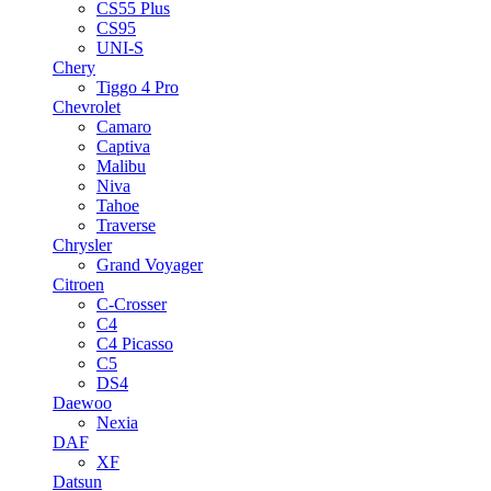
CS55 Plus
CS95
UNI-S
Chery
Tiggo 4 Pro
Chevrolet
Camaro
Captiva
Malibu
Niva
Tahoe
Traverse
Chrysler
Grand Voyager
Citroen
C-Crosser
C4
C4 Picasso
C5
DS4
Daewoo
Nexia
DAF
XF
Datsun