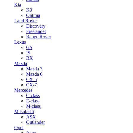
Kia
K3
Optima
Land Rover
Discovery
Freelander
Range Rover
Lexus
GS
IS
RX
Mazda
Mazda 3
Mazda 6
CX-5
CX-7
Mercedes
C-class
E-class
M-class
Mitsubishi
ASX
Outlander
Opel
Astra