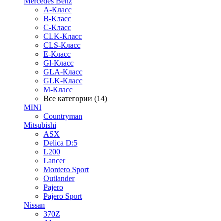
Mercedes Benz
A-Класс
B-Класс
C-Класс
CLK-Класс
CLS-Класс
E-Класс
Gl-Класс
GLA-Класс
GLK-Класс
M-Класс
Все категории (14)
MINI
Countryman
Mitsubishi
ASX
Delica D:5
L200
Lancer
Montero Sport
Outlander
Pajero
Pajero Sport
Nissan
370Z