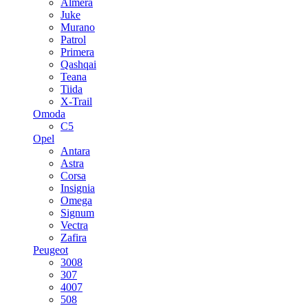
Almera
Juke
Murano
Patrol
Primera
Qashqai
Teana
Tiida
X-Trail
Omoda
C5
Opel
Antara
Astra
Corsa
Insignia
Omega
Signum
Vectra
Zafira
Peugeot
3008
307
4007
508