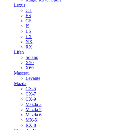
Lexus
CT
ES
GS
IS
LS
LX
NX
RX
Lifan
Solano
X50
X60
Maserati
Levante
Mazda
CX-5
CX-7
CX-9
Mazda 3
Mazda 5
Mazda 6
MX-5
RX-8