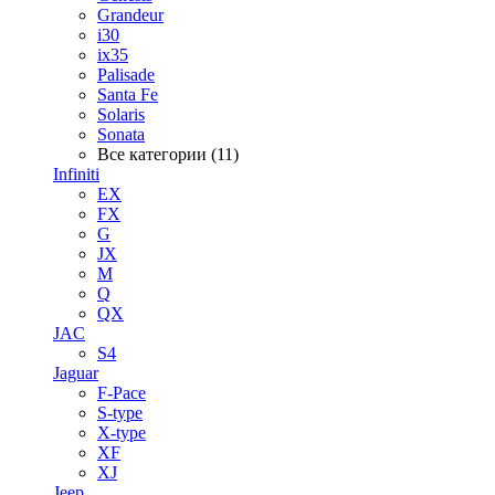
Grandeur
i30
ix35
Palisade
Santa Fe
Solaris
Sonata
Все категории (11)
Infiniti
EX
FX
G
JX
M
Q
QX
JAC
S4
Jaguar
F-Pace
S-type
X-type
XF
XJ
Jeep