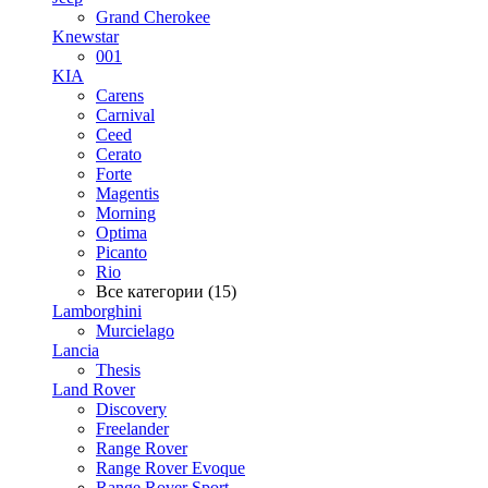
Grand Cherokee
Knewstar
001
KIA
Carens
Carnival
Ceed
Cerato
Forte
Magentis
Morning
Optima
Picanto
Rio
Все категории (15)
Lamborghini
Murcielago
Lancia
Thesis
Land Rover
Discovery
Freelander
Range Rover
Range Rover Evoque
Range Rover Sport