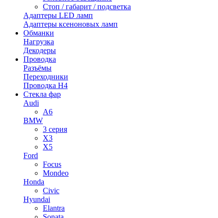
Стоп / габарит / подсветка
Адаптеры LED ламп
Адаптеры ксеноновых ламп
Обманки
Нагрузка
Декодеры
Проводка
Разъёмы
Переходники
Проводка H4
Стекла фар
Audi
A6
BMW
3 серия
X3
X5
Ford
Focus
Mondeo
Honda
Civic
Hyundai
Elantra
Sonata