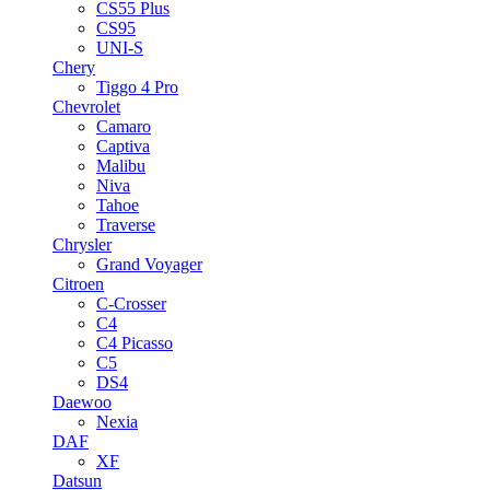
CS55 Plus
CS95
UNI-S
Chery
Tiggo 4 Pro
Chevrolet
Camaro
Captiva
Malibu
Niva
Tahoe
Traverse
Chrysler
Grand Voyager
Citroen
C-Crosser
C4
C4 Picasso
C5
DS4
Daewoo
Nexia
DAF
XF
Datsun