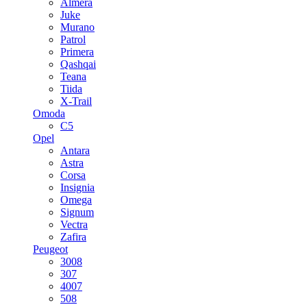
Almera
Juke
Murano
Patrol
Primera
Qashqai
Teana
Tiida
X-Trail
Omoda
C5
Opel
Antara
Astra
Corsa
Insignia
Omega
Signum
Vectra
Zafira
Peugeot
3008
307
4007
508