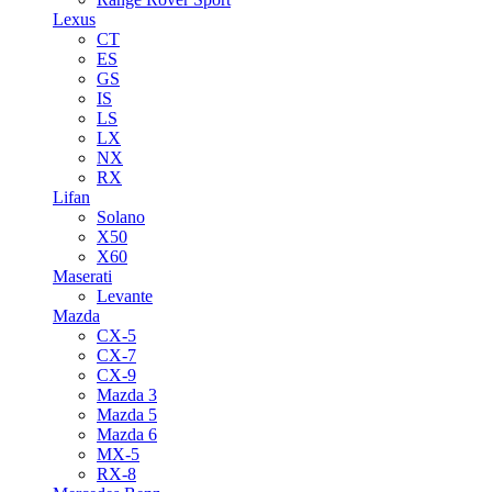
Lexus
CT
ES
GS
IS
LS
LX
NX
RX
Lifan
Solano
X50
X60
Maserati
Levante
Mazda
CX-5
CX-7
CX-9
Mazda 3
Mazda 5
Mazda 6
MX-5
RX-8