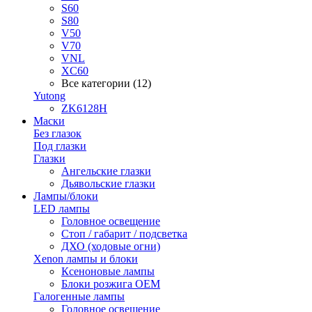
S60
S80
V50
V70
VNL
XC60
Все категории (12)
Yutong
ZK6128H
Маски
Без глазок
Под глазки
Глазки
Ангельские глазки
Дьявольские глазки
Лампы/блоки
LED лампы
Головное освещение
Стоп / габарит / подсветка
ДХО (ходовые огни)
Xenon лампы и блоки
Ксеноновые лампы
Блоки розжига OEM
Галогенные лампы
Головное освещение