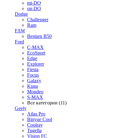
mi-DO
on-DO
Dodge
Challenger
Ram
FAW
Besturn B50
Ford
C-MAX
EcoSport
Edge
Explorer
Fiesta
Focus
Galaxy
Kuga
Mondeo
S-MAX
Все категории (11)
Geely
Atlas Pro
Binyue Cool
Coolray
Tugella
Vision FC