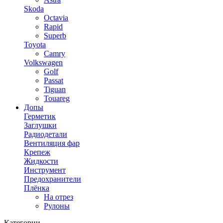
Skoda
Octavia
Rapid
Superb
Toyota
Camry
Volkswagen
Golf
Passat
Tiguan
Touareg
Допы
Герметик
Заглушки
Радиодетали
Вентиляция фар
Крепеж
Жидкости
Инструмент
Предохранители
Плёнка
На отрез
Рулоны
Категории