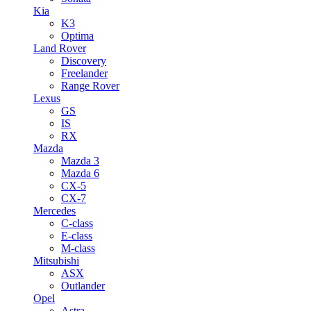
Kia
K3
Optima
Land Rover
Discovery
Freelander
Range Rover
Lexus
GS
IS
RX
Mazda
Mazda 3
Mazda 6
CX-5
CX-7
Mercedes
C-class
E-class
M-class
Mitsubishi
ASX
Outlander
Opel
Astra