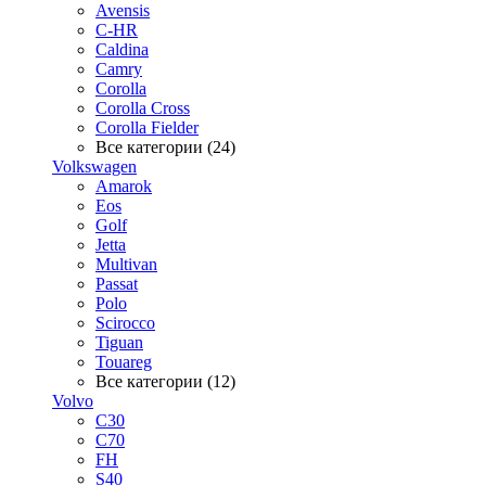
Avensis
C-HR
Caldina
Camry
Corolla
Corolla Cross
Corolla Fielder
Все категории (24)
Volkswagen
Amarok
Eos
Golf
Jetta
Multivan
Passat
Polo
Scirocco
Tiguan
Touareg
Все категории (12)
Volvo
C30
C70
FH
S40