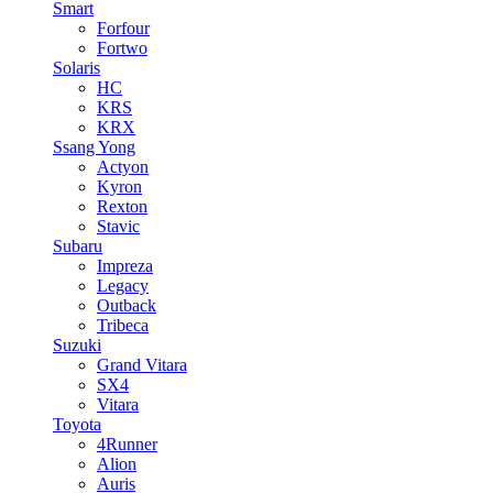
Smart
Forfour
Fortwo
Solaris
HC
KRS
KRX
Ssang Yong
Actyon
Kyron
Rexton
Stavic
Subaru
Impreza
Legacy
Outback
Tribeca
Suzuki
Grand Vitara
SX4
Vitara
Toyota
4Runner
Alion
Auris