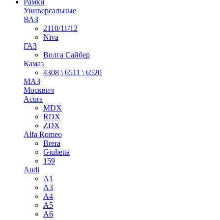
Рамки
Универсальные
ВАЗ
2110/11/12
Niva
ГАЗ
Волга Сайбер
Камаз
4308 \ 6511 \ 6520
МАЗ
Москвич
Acura
MDX
RDX
ZDX
Alfa Romeo
Brera
Giulietta
159
Audi
A1
A3
A4
A5
A6