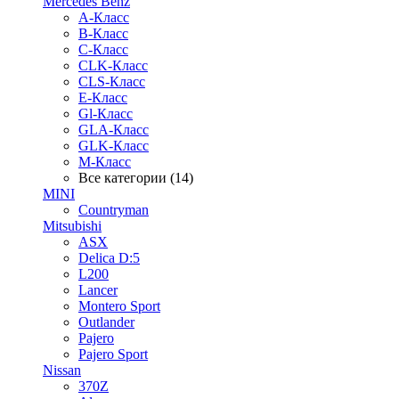
Mercedes Benz
A-Класс
B-Класс
C-Класс
CLK-Класс
CLS-Класс
E-Класс
Gl-Класс
GLA-Класс
GLK-Класс
M-Класс
Все категории (14)
MINI
Countryman
Mitsubishi
ASX
Delica D:5
L200
Lancer
Montero Sport
Outlander
Pajero
Pajero Sport
Nissan
370Z