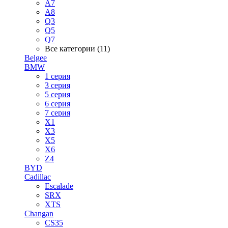
A7
A8
Q3
Q5
Q7
Все категории (11)
Belgee
BMW
1 серия
3 серия
5 серия
6 серия
7 серия
X1
X3
X5
X6
Z4
BYD
Cadillac
Escalade
SRX
XTS
Changan
CS35