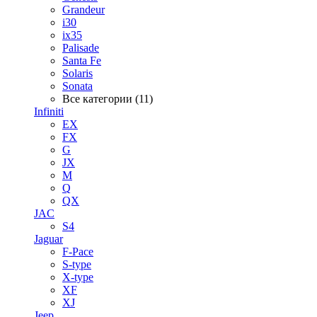
Grandeur
i30
ix35
Palisade
Santa Fe
Solaris
Sonata
Все категории (11)
Infiniti
EX
FX
G
JX
M
Q
QX
JAC
S4
Jaguar
F-Pace
S-type
X-type
XF
XJ
Jeep