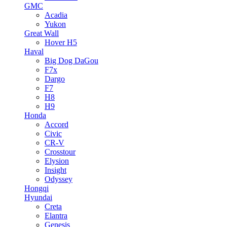
GMC
Acadia
Yukon
Great Wall
Hover H5
Haval
Big Dog DaGou
F7x
Dargo
F7
H8
H9
Honda
Accord
Civic
CR-V
Crosstour
Elysion
Insight
Odyssey
Hongqi
Hyundai
Creta
Elantra
Genesis