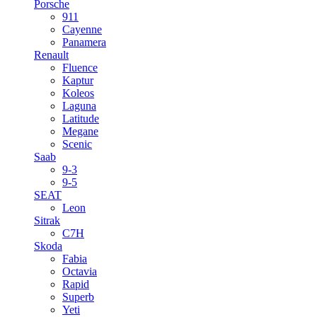
Porsche
911
Cayenne
Panamera
Renault
Fluence
Kaptur
Koleos
Laguna
Latitude
Megane
Scenic
Saab
9-3
9-5
SEAT
Leon
Sitrak
C7H
Skoda
Fabia
Octavia
Rapid
Superb
Yeti