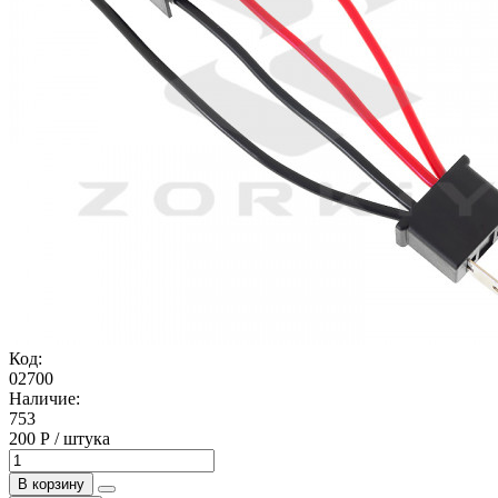
Код:
02700
Наличие:
753
200 Р / штука
В корзину