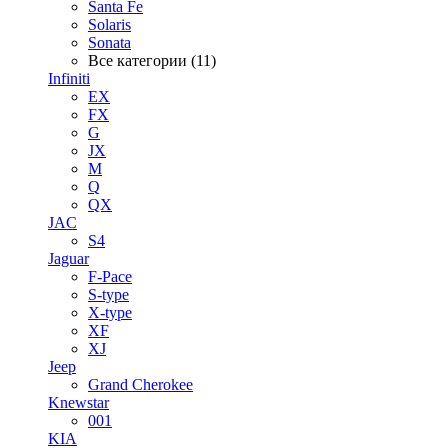
Santa Fe
Solaris
Sonata
Все категории (11)
Infiniti
EX
FX
G
JX
M
Q
QX
JAC
S4
Jaguar
F-Pace
S-type
X-type
XF
XJ
Jeep
Grand Cherokee
Knewstar
001
KIA