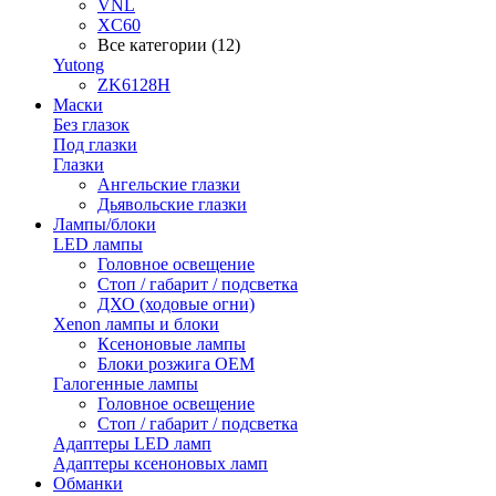
VNL
XC60
Все категории (12)
Yutong
ZK6128H
Маски
Без глазок
Под глазки
Глазки
Ангельские глазки
Дьявольские глазки
Лампы/блоки
LED лампы
Головное освещение
Стоп / габарит / подсветка
ДХО (ходовые огни)
Xenon лампы и блоки
Ксеноновые лампы
Блоки розжига OEM
Галогенные лампы
Головное освещение
Стоп / габарит / подсветка
Адаптеры LED ламп
Адаптеры ксеноновых ламп
Обманки