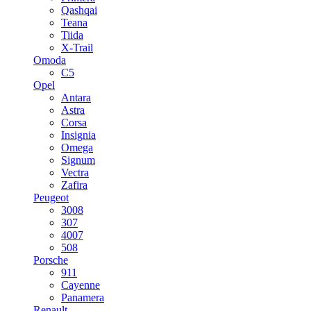
Qashqai
Teana
Tiida
X-Trail
Omoda
C5
Opel
Antara
Astra
Corsa
Insignia
Omega
Signum
Vectra
Zafira
Peugeot
3008
307
4007
508
Porsche
911
Cayenne
Panamera
Renault