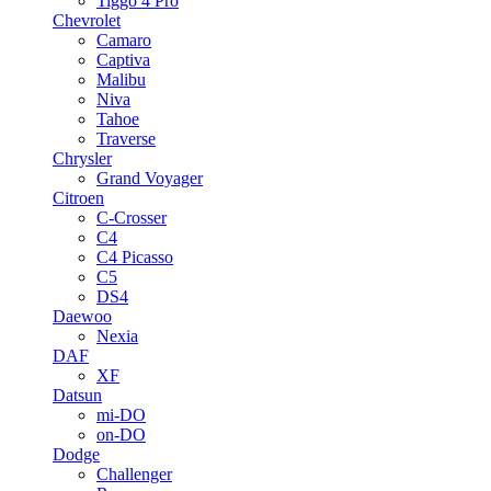
Tiggo 4 Pro
Chevrolet
Camaro
Captiva
Malibu
Niva
Tahoe
Traverse
Chrysler
Grand Voyager
Citroen
C-Crosser
C4
C4 Picasso
C5
DS4
Daewoo
Nexia
DAF
XF
Datsun
mi-DO
on-DO
Dodge
Challenger