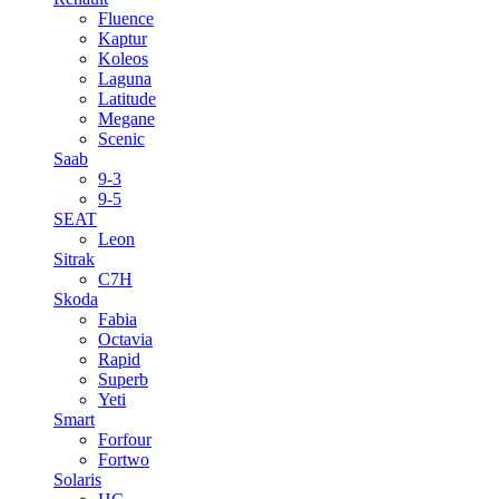
Fluence
Kaptur
Koleos
Laguna
Latitude
Megane
Scenic
Saab
9-3
9-5
SEAT
Leon
Sitrak
C7H
Skoda
Fabia
Octavia
Rapid
Superb
Yeti
Smart
Forfour
Fortwo
Solaris