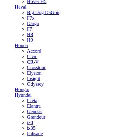
Hover H5
Haval
Big Dog DaGou
F7x
Dargo
F7
H8
H9
Honda
Accord
Civic
CR-V
Crosstour
Elysion
Insight
Odyssey
Hongqi
Hyundai
Creta
Elantra
Genesis
Grandeur
i30
ix35
Palisade