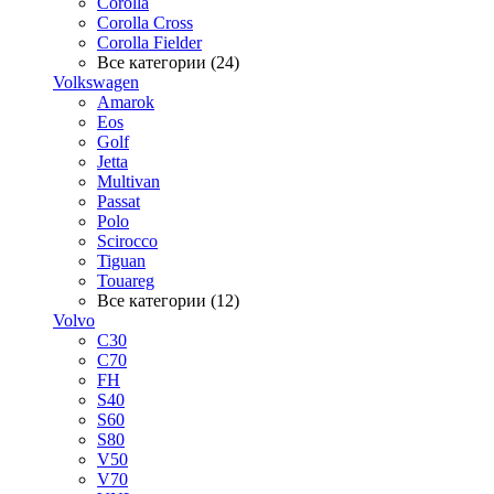
Corolla
Corolla Cross
Corolla Fielder
Все категории (24)
Volkswagen
Amarok
Eos
Golf
Jetta
Multivan
Passat
Polo
Scirocco
Tiguan
Touareg
Все категории (12)
Volvo
C30
C70
FH
S40
S60
S80
V50
V70