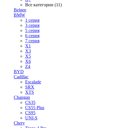
Все категории (11)
Belgee
BMW
1 серия
3 серия
5 серия
6 серия
7 серия
X1
X3
X5
X6
Z4
BYD
Cadillac
Escalade
SRX
XTS
Changan
CS35
CS55 Plus
CS95
UNI-S
Chery