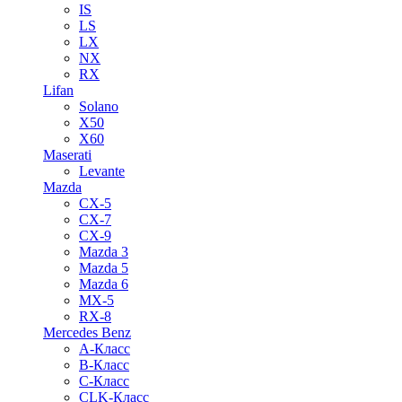
IS
LS
LX
NX
RX
Lifan
Solano
X50
X60
Maserati
Levante
Mazda
CX-5
CX-7
CX-9
Mazda 3
Mazda 5
Mazda 6
MX-5
RX-8
Mercedes Benz
A-Класс
B-Класс
C-Класс
CLK-Класс