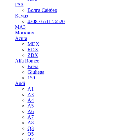
ГАЗ
Волга Сайбер
Камаз
4308 \ 6511 \ 6520
МАЗ
Москвич
Acura
MDX
RDX
ZDX
Alfa Romeo
Brera
Giulietta
159
Audi
A1
A3
A4
A5
A6
A7
A8
Q3
Q5
Q7