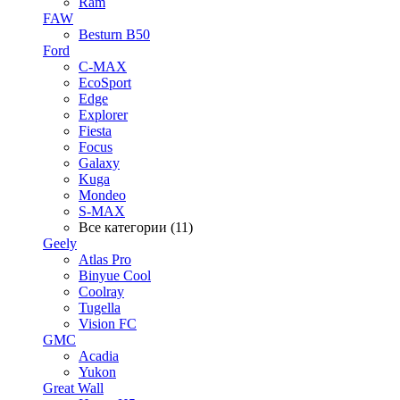
Ram
FAW
Besturn B50
Ford
C-MAX
EcoSport
Edge
Explorer
Fiesta
Focus
Galaxy
Kuga
Mondeo
S-MAX
Все категории (11)
Geely
Atlas Pro
Binyue Cool
Coolray
Tugella
Vision FC
GMC
Acadia
Yukon
Great Wall