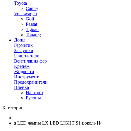
Toyota
Camry
Volkswagen
Golf
Passat
Tiguan
Touareg
Допы
Герметик
Заглушки
Радиодетали
Вентиляция фар
Крепеж
Жидкости
Инструмент
Предохранители
Плёнка
На отрез
Рулоны
Категории
я LED лампы LX LED LIGHT S1 цоколь H4