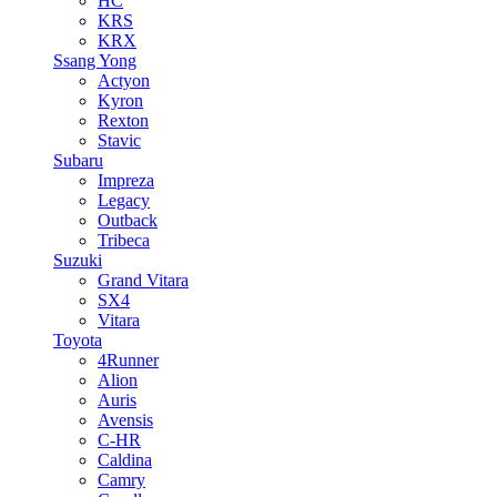
HC
KRS
KRX
Ssang Yong
Actyon
Kyron
Rexton
Stavic
Subaru
Impreza
Legacy
Outback
Tribeca
Suzuki
Grand Vitara
SX4
Vitara
Toyota
4Runner
Alion
Auris
Avensis
C-HR
Caldina
Camry