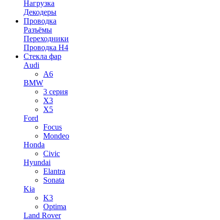
Нагрузка
Декодеры
Проводка
Разъёмы
Переходники
Проводка H4
Стекла фар
Audi
A6
BMW
3 серия
X3
X5
Ford
Focus
Mondeo
Honda
Civic
Hyundai
Elantra
Sonata
Kia
K3
Optima
Land Rover