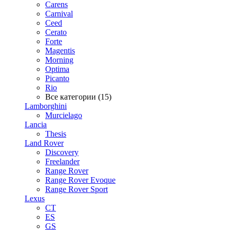
Carens
Carnival
Ceed
Cerato
Forte
Magentis
Morning
Optima
Picanto
Rio
Все категории (15)
Lamborghini
Murcielago
Lancia
Thesis
Land Rover
Discovery
Freelander
Range Rover
Range Rover Evoque
Range Rover Sport
Lexus
CT
ES
GS