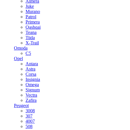
Almera
Juke
Murano
Patrol
Primera
Qashqai
Teana
Tiida
X-Trail
Omoda
C5
Opel
Antara
Astra
Corsa
Insignia
Omega
Signum
Vectra
Zafira
Peugeot
3008
307
4007
508