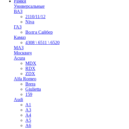
Рамки
Универсальные
ВАЗ
2110/11/12
Niva
ГАЗ
Волга Сайбер
Камаз
4308 \ 6511 \ 6520
МАЗ
Москвич
Acura
MDX
RDX
ZDX
Alfa Romeo
Brera
Giulietta
159
Audi
A1
A3
A4
A5
A6