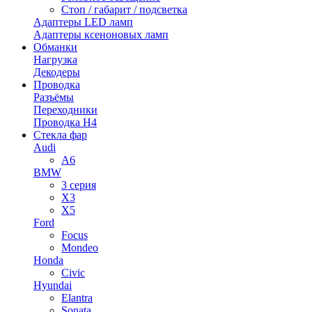
Стоп / габарит / подсветка
Адаптеры LED ламп
Адаптеры ксеноновых ламп
Обманки
Нагрузка
Декодеры
Проводка
Разъёмы
Переходники
Проводка H4
Стекла фар
Audi
A6
BMW
3 серия
X3
X5
Ford
Focus
Mondeo
Honda
Civic
Hyundai
Elantra
Sonata