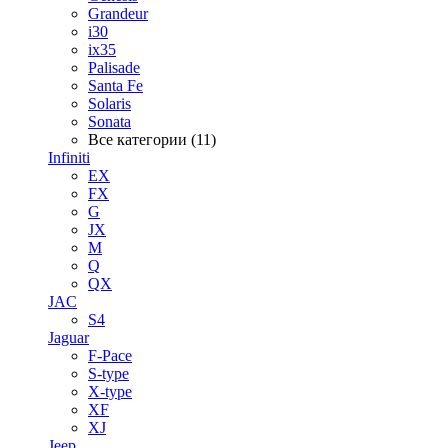
Grandeur
i30
ix35
Palisade
Santa Fe
Solaris
Sonata
Все категории (11)
Infiniti
EX
FX
G
JX
M
Q
QX
JAC
S4
Jaguar
F-Pace
S-type
X-type
XF
XJ
Jeep