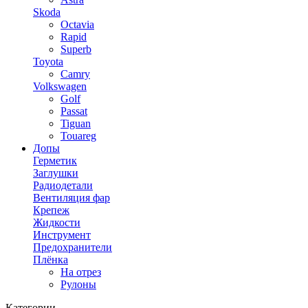
Skoda
Octavia
Rapid
Superb
Toyota
Camry
Volkswagen
Golf
Passat
Tiguan
Touareg
Допы
Герметик
Заглушки
Радиодетали
Вентиляция фар
Крепеж
Жидкости
Инструмент
Предохранители
Плёнка
На отрез
Рулоны
Категории