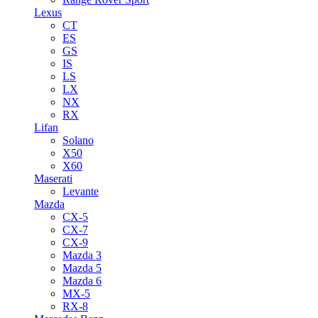
Lexus
CT
ES
GS
IS
LS
LX
NX
RX
Lifan
Solano
X50
X60
Maserati
Levante
Mazda
CX-5
CX-7
CX-9
Mazda 3
Mazda 5
Mazda 6
MX-5
RX-8