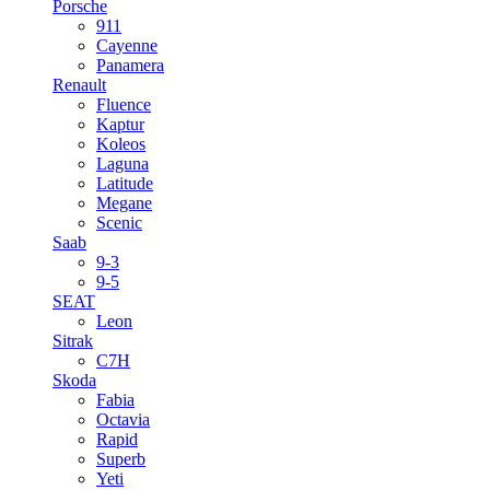
Porsche
911
Cayenne
Panamera
Renault
Fluence
Kaptur
Koleos
Laguna
Latitude
Megane
Scenic
Saab
9-3
9-5
SEAT
Leon
Sitrak
C7H
Skoda
Fabia
Octavia
Rapid
Superb
Yeti