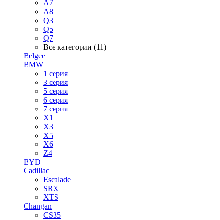
A7
A8
Q3
Q5
Q7
Все категории (11)
Belgee
BMW
1 серия
3 серия
5 серия
6 серия
7 серия
X1
X3
X5
X6
Z4
BYD
Cadillac
Escalade
SRX
XTS
Changan
CS35