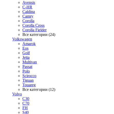
Avensis
C-HR
Caldina
Camry
Corolla
Corolla Cross
Corolla Fielder
Все категории (24)
Volkswagen
Amarok
Eos
Golf
Jetta
Multivan
Passat
Polo
Scirocco
Tiguan
Touareg
Все категории (12)
Volvo
C30
C70
FH
S40