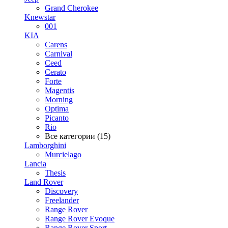
Grand Cherokee
Knewstar
001
KIA
Carens
Carnival
Ceed
Cerato
Forte
Magentis
Morning
Optima
Picanto
Rio
Все категории (15)
Lamborghini
Murcielago
Lancia
Thesis
Land Rover
Discovery
Freelander
Range Rover
Range Rover Evoque
Range Rover Sport