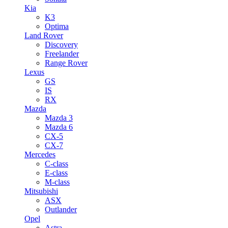
Kia
K3
Optima
Land Rover
Discovery
Freelander
Range Rover
Lexus
GS
IS
RX
Mazda
Mazda 3
Mazda 6
CX-5
CX-7
Mercedes
C-class
E-class
M-class
Mitsubishi
ASX
Outlander
Opel
Astra