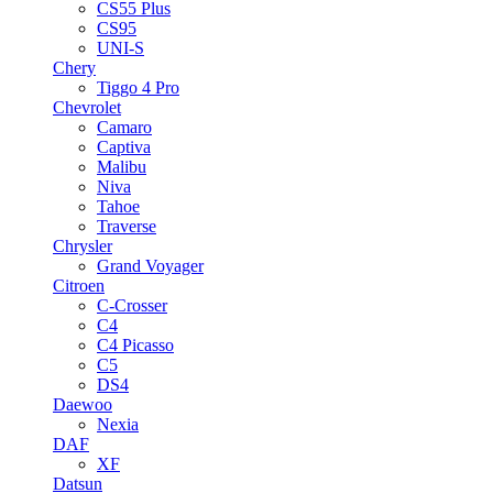
CS55 Plus
CS95
UNI-S
Chery
Tiggo 4 Pro
Chevrolet
Camaro
Captiva
Malibu
Niva
Tahoe
Traverse
Chrysler
Grand Voyager
Citroen
C-Crosser
C4
C4 Picasso
C5
DS4
Daewoo
Nexia
DAF
XF
Datsun