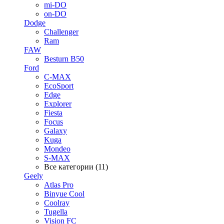
mi-DO
on-DO
Dodge
Challenger
Ram
FAW
Besturn B50
Ford
C-MAX
EcoSport
Edge
Explorer
Fiesta
Focus
Galaxy
Kuga
Mondeo
S-MAX
Все категории (11)
Geely
Atlas Pro
Binyue Cool
Coolray
Tugella
Vision FC