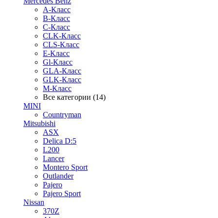
Mercedes Benz
A-Класс
B-Класс
C-Класс
CLK-Класс
CLS-Класс
E-Класс
Gl-Класс
GLA-Класс
GLK-Класс
M-Класс
Все категории (14)
MINI
Countryman
Mitsubishi
ASX
Delica D:5
L200
Lancer
Montero Sport
Outlander
Pajero
Pajero Sport
Nissan
370Z