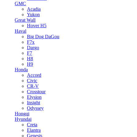
GMC
Acadia
Yukon
Great Wall
Hover H5
Haval
Big Dog DaGou
F7x
Dargo
F7
H8
H9
Honda
Accord
Civic
CR-V
Crosstour
Elysion
Insight
Odyssey
Hongqi
Hyundai
Creta
Elantra
Genesis