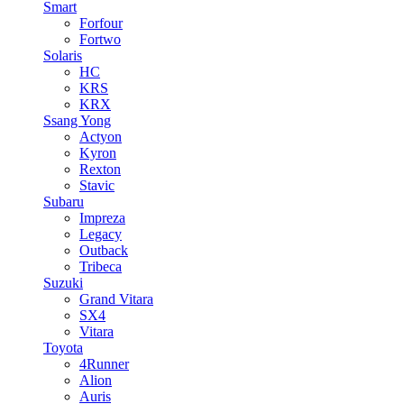
Smart
Forfour
Fortwo
Solaris
HC
KRS
KRX
Ssang Yong
Actyon
Kyron
Rexton
Stavic
Subaru
Impreza
Legacy
Outback
Tribeca
Suzuki
Grand Vitara
SX4
Vitara
Toyota
4Runner
Alion
Auris