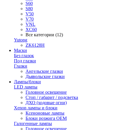
S60
S80
V50
V70
VNL
XC60
Все категории (12)
Yutong
ZK6128H
Маски
Без глазок
Под глазки
Глазки
Ангельские глазки
Дьявольские глазки
Лампы/блоки
LED лампы
Головное освещение
Стоп / габарит / подсветка
ДХО (ходовые огни)
Xenon лампы и блоки
Ксеноновые лампы
Блоки розжига OEM
Галогенные лампы
Головное освещение