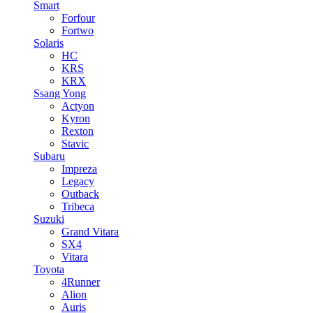
Smart
Forfour
Fortwo
Solaris
HC
KRS
KRX
Ssang Yong
Actyon
Kyron
Rexton
Stavic
Subaru
Impreza
Legacy
Outback
Tribeca
Suzuki
Grand Vitara
SX4
Vitara
Toyota
4Runner
Alion
Auris