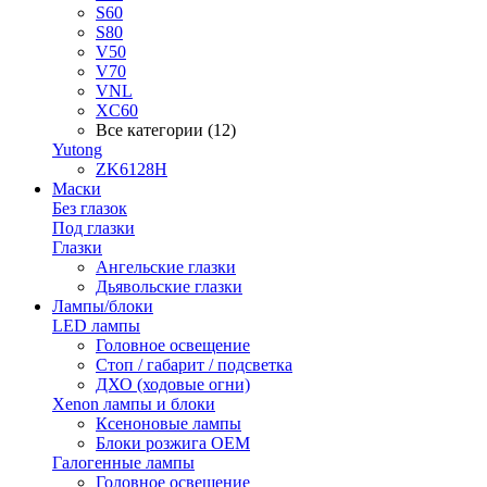
S60
S80
V50
V70
VNL
XC60
Все категории (12)
Yutong
ZK6128H
Маски
Без глазок
Под глазки
Глазки
Ангельские глазки
Дьявольские глазки
Лампы/блоки
LED лампы
Головное освещение
Стоп / габарит / подсветка
ДХО (ходовые огни)
Xenon лампы и блоки
Ксеноновые лампы
Блоки розжига OEM
Галогенные лампы
Головное освещение