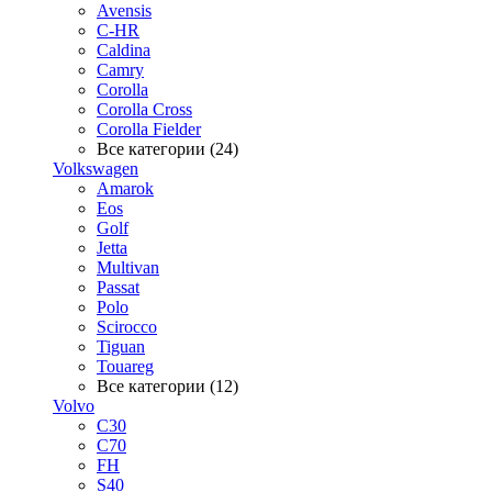
Avensis
C-HR
Caldina
Camry
Corolla
Corolla Cross
Corolla Fielder
Все категории (24)
Volkswagen
Amarok
Eos
Golf
Jetta
Multivan
Passat
Polo
Scirocco
Tiguan
Touareg
Все категории (12)
Volvo
C30
C70
FH
S40