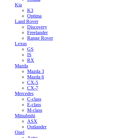
Kia
K3
Optima
Land Rover
Discovery
Freelander
Range Rover
Lexus
GS
IS
RX
Mazda
Mazda 3
Mazda 6
CX-5
CX-7
Mercedes
C-class
E-class
M-class
Mitsubishi
ASX
Outlander
Opel
Astra