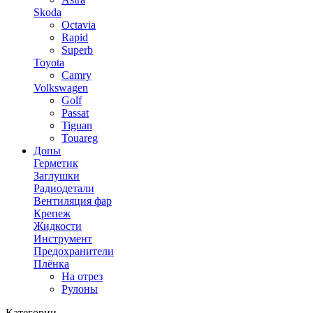
Skoda
Octavia
Rapid
Superb
Toyota
Camry
Volkswagen
Golf
Passat
Tiguan
Touareg
Допы
Герметик
Заглушки
Радиодетали
Вентиляция фар
Крепеж
Жидкости
Инструмент
Предохранители
Плёнка
На отрез
Рулоны
Категории