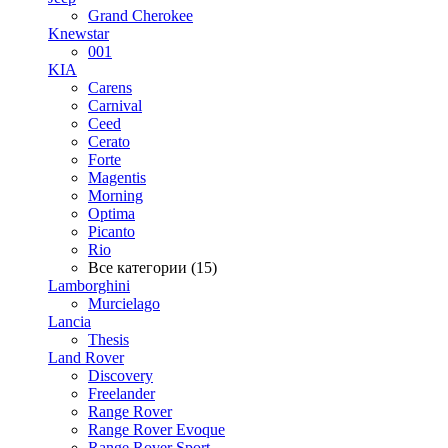
Grand Cherokee
Knewstar
001
KIA
Carens
Carnival
Ceed
Cerato
Forte
Magentis
Morning
Optima
Picanto
Rio
Все категории (15)
Lamborghini
Murcielago
Lancia
Thesis
Land Rover
Discovery
Freelander
Range Rover
Range Rover Evoque
Range Rover Sport