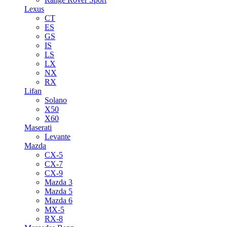
Lexus
CT
ES
GS
IS
LS
LX
NX
RX
Lifan
Solano
X50
X60
Maserati
Levante
Mazda
CX-5
CX-7
CX-9
Mazda 3
Mazda 5
Mazda 6
MX-5
RX-8