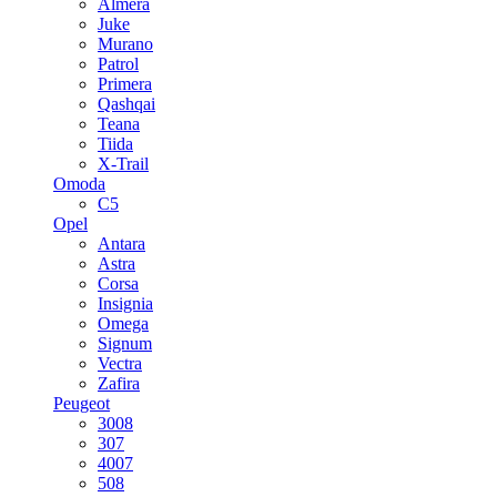
Almera
Juke
Murano
Patrol
Primera
Qashqai
Teana
Tiida
X-Trail
Omoda
C5
Opel
Antara
Astra
Corsa
Insignia
Omega
Signum
Vectra
Zafira
Peugeot
3008
307
4007
508