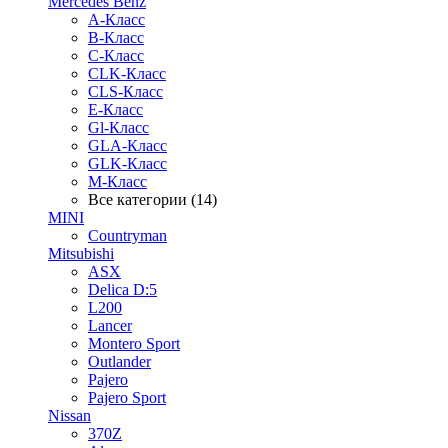
Mercedes Benz
A-Класс
B-Класс
C-Класс
CLK-Класс
CLS-Класс
E-Класс
Gl-Класс
GLA-Класс
GLK-Класс
M-Класс
Все категории (14)
MINI
Countryman
Mitsubishi
ASX
Delica D:5
L200
Lancer
Montero Sport
Outlander
Pajero
Pajero Sport
Nissan
370Z