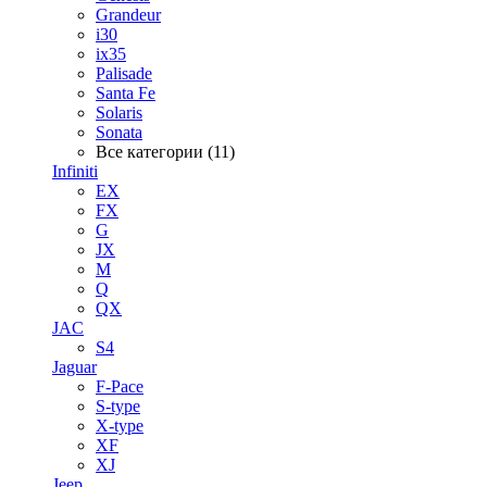
Grandeur
i30
ix35
Palisade
Santa Fe
Solaris
Sonata
Все категории (11)
Infiniti
EX
FX
G
JX
M
Q
QX
JAC
S4
Jaguar
F-Pace
S-type
X-type
XF
XJ
Jeep