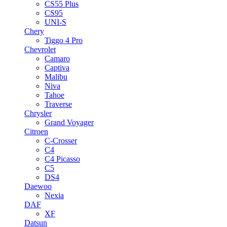
CS55 Plus
CS95
UNI-S
Chery
Tiggo 4 Pro
Chevrolet
Camaro
Captiva
Malibu
Niva
Tahoe
Traverse
Chrysler
Grand Voyager
Citroen
C-Crosser
C4
C4 Picasso
C5
DS4
Daewoo
Nexia
DAF
XF
Datsun