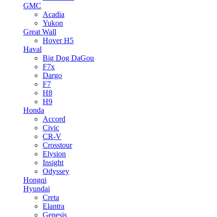
GMC
Acadia
Yukon
Great Wall
Hover H5
Haval
Big Dog DaGou
F7x
Dargo
F7
H8
H9
Honda
Accord
Civic
CR-V
Crosstour
Elysion
Insight
Odyssey
Hongqi
Hyundai
Creta
Elantra
Genesis