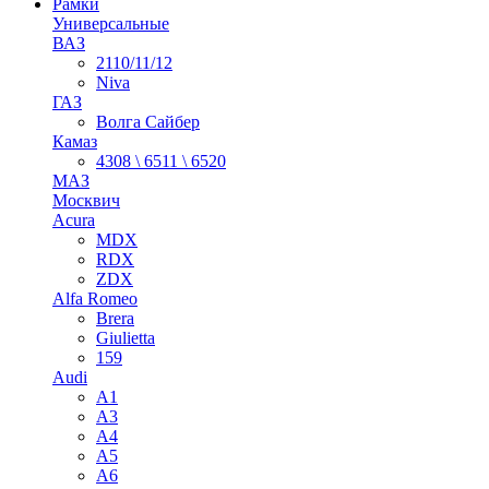
Рамки
Универсальные
ВАЗ
2110/11/12
Niva
ГАЗ
Волга Сайбер
Камаз
4308 \ 6511 \ 6520
МАЗ
Москвич
Acura
MDX
RDX
ZDX
Alfa Romeo
Brera
Giulietta
159
Audi
A1
A3
A4
A5
A6