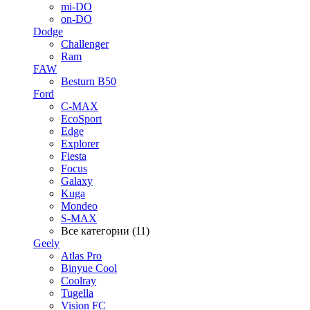
mi-DO
on-DO
Dodge
Challenger
Ram
FAW
Besturn B50
Ford
C-MAX
EcoSport
Edge
Explorer
Fiesta
Focus
Galaxy
Kuga
Mondeo
S-MAX
Все категории (11)
Geely
Atlas Pro
Binyue Cool
Coolray
Tugella
Vision FC