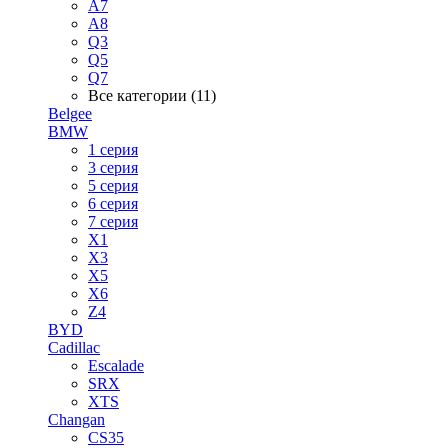
A7
A8
Q3
Q5
Q7
Все категории (11)
Belgee
BMW
1 серия
3 серия
5 серия
6 серия
7 серия
X1
X3
X5
X6
Z4
BYD
Cadillac
Escalade
SRX
XTS
Changan
CS35