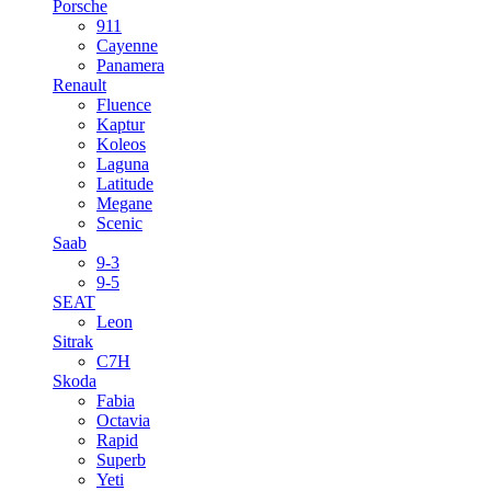
Porsche
911
Cayenne
Panamera
Renault
Fluence
Kaptur
Koleos
Laguna
Latitude
Megane
Scenic
Saab
9-3
9-5
SEAT
Leon
Sitrak
C7H
Skoda
Fabia
Octavia
Rapid
Superb
Yeti