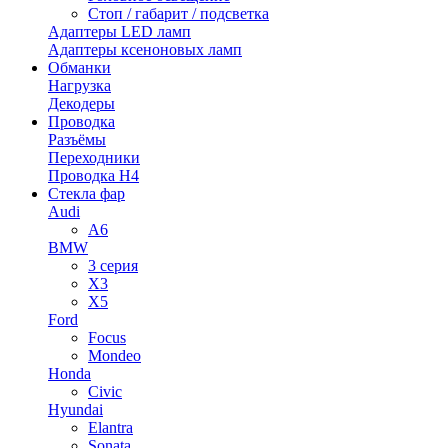
Стоп / габарит / подсветка
Адаптеры LED ламп
Адаптеры ксеноновых ламп
Обманки
Нагрузка
Декодеры
Проводка
Разъёмы
Переходники
Проводка H4
Стекла фар
Audi
A6
BMW
3 серия
X3
X5
Ford
Focus
Mondeo
Honda
Civic
Hyundai
Elantra
Sonata