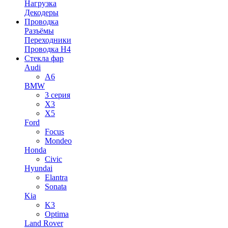
Нагрузка
Декодеры
Проводка
Разъёмы
Переходники
Проводка H4
Стекла фар
Audi
A6
BMW
3 серия
X3
X5
Ford
Focus
Mondeo
Honda
Civic
Hyundai
Elantra
Sonata
Kia
K3
Optima
Land Rover