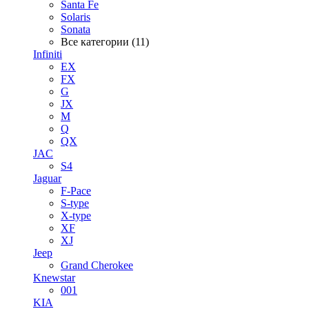
Santa Fe
Solaris
Sonata
Все категории (11)
Infiniti
EX
FX
G
JX
M
Q
QX
JAC
S4
Jaguar
F-Pace
S-type
X-type
XF
XJ
Jeep
Grand Cherokee
Knewstar
001
KIA