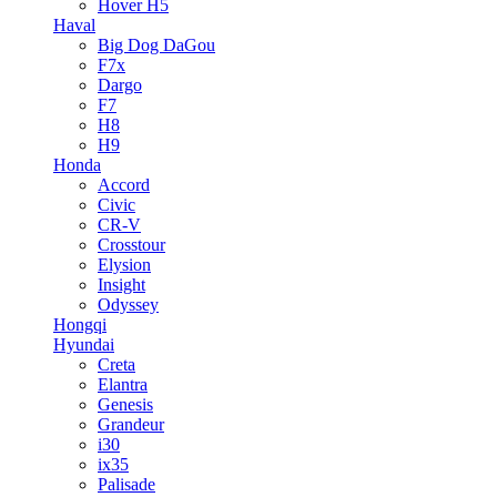
Hover H5
Haval
Big Dog DaGou
F7x
Dargo
F7
H8
H9
Honda
Accord
Civic
CR-V
Crosstour
Elysion
Insight
Odyssey
Hongqi
Hyundai
Creta
Elantra
Genesis
Grandeur
i30
ix35
Palisade