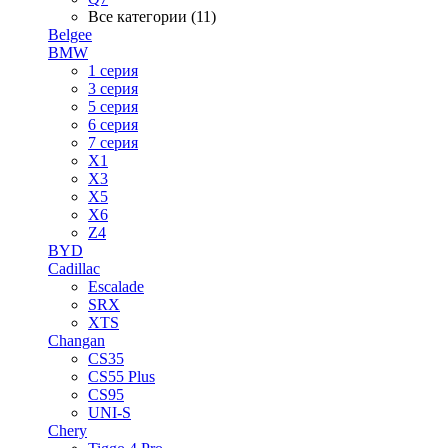
Все категории (11)
Belgee
BMW
1 серия
3 серия
5 серия
6 серия
7 серия
X1
X3
X5
X6
Z4
BYD
Cadillac
Escalade
SRX
XTS
Changan
CS35
CS55 Plus
CS95
UNI-S
Chery