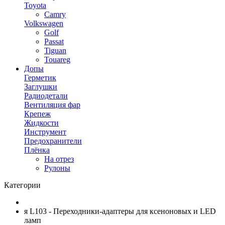
Toyota
Camry
Volkswagen
Golf
Passat
Tiguan
Touareg
Допы
Герметик
Заглушки
Радиодетали
Вентиляция фар
Крепеж
Жидкости
Инструмент
Предохранители
Плёнка
На отрез
Рулоны
Категории
я L103 - Переходники-адаптеры для ксеноновых и LED
ламп