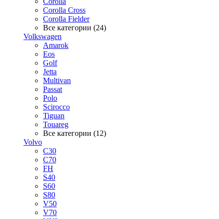
Corolla
Corolla Cross
Corolla Fielder
Все категории (24)
Volkswagen
Amarok
Eos
Golf
Jetta
Multivan
Passat
Polo
Scirocco
Tiguan
Touareg
Все категории (12)
Volvo
C30
C70
FH
S40
S60
S80
V50
V70