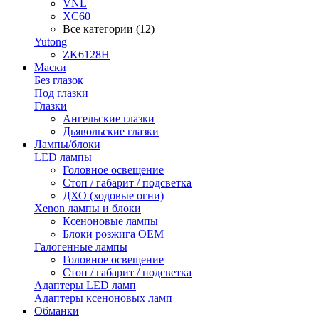
VNL
XC60
Все категории (12)
Yutong
ZK6128H
Маски
Без глазок
Под глазки
Глазки
Ангельские глазки
Дьявольские глазки
Лампы/блоки
LED лампы
Головное освещение
Стоп / габарит / подсветка
ДХО (ходовые огни)
Xenon лампы и блоки
Ксеноновые лампы
Блоки розжига OEM
Галогенные лампы
Головное освещение
Стоп / габарит / подсветка
Адаптеры LED ламп
Адаптеры ксеноновых ламп
Обманки