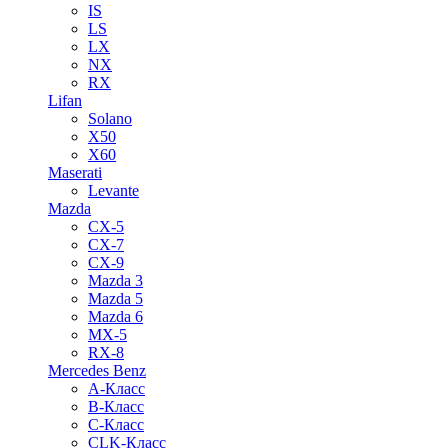
IS
LS
LX
NX
RX
Lifan
Solano
X50
X60
Maserati
Levante
Mazda
CX-5
CX-7
CX-9
Mazda 3
Mazda 5
Mazda 6
MX-5
RX-8
Mercedes Benz
A-Класс
B-Класс
C-Класс
CLK-Класс