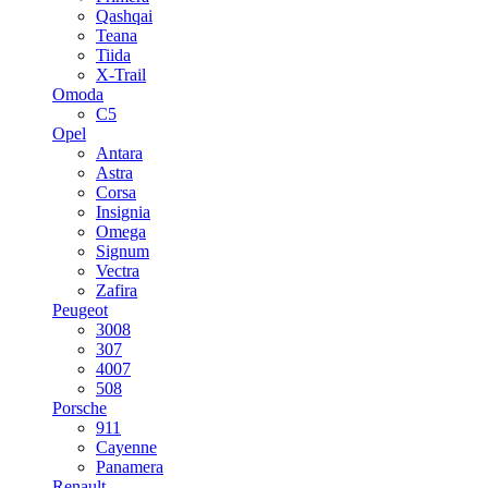
Qashqai
Teana
Tiida
X-Trail
Omoda
C5
Opel
Antara
Astra
Corsa
Insignia
Omega
Signum
Vectra
Zafira
Peugeot
3008
307
4007
508
Porsche
911
Cayenne
Panamera
Renault