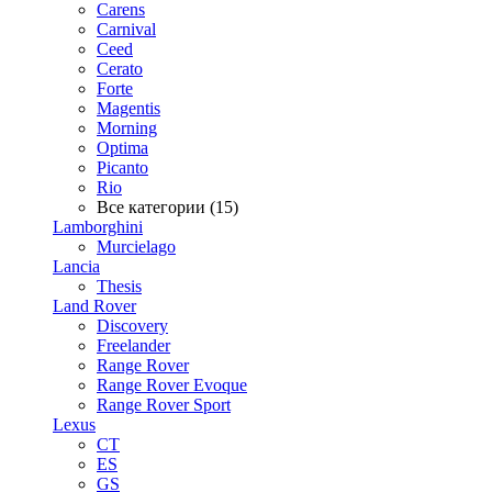
Carens
Carnival
Ceed
Cerato
Forte
Magentis
Morning
Optima
Picanto
Rio
Все категории (15)
Lamborghini
Murcielago
Lancia
Thesis
Land Rover
Discovery
Freelander
Range Rover
Range Rover Evoque
Range Rover Sport
Lexus
CT
ES
GS