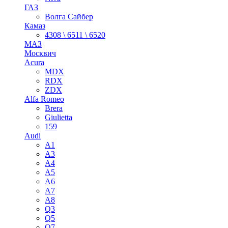
ГАЗ
Волга Сайбер
Камаз
4308 \ 6511 \ 6520
МАЗ
Москвич
Acura
MDX
RDX
ZDX
Alfa Romeo
Brera
Giulietta
159
Audi
A1
A3
A4
A5
A6
A7
A8
Q3
Q5
Q7