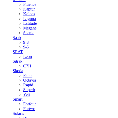
Fluence
Kaptur
Koleos
Laguna
Latitude
Megane
Scenic
Saab
9-3
9-5
SEAT
Leon
Sitrak
C7H
Skoda
Fabia
Octavia
Rapid
Superb
Yeti
Smart
Forfour
Fortwo
Solaris