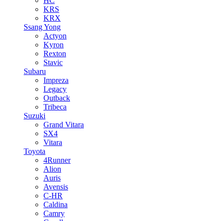
HC
KRS
KRX
Ssang Yong
Actyon
Kyron
Rexton
Stavic
Subaru
Impreza
Legacy
Outback
Tribeca
Suzuki
Grand Vitara
SX4
Vitara
Toyota
4Runner
Alion
Auris
Avensis
C-HR
Caldina
Camry