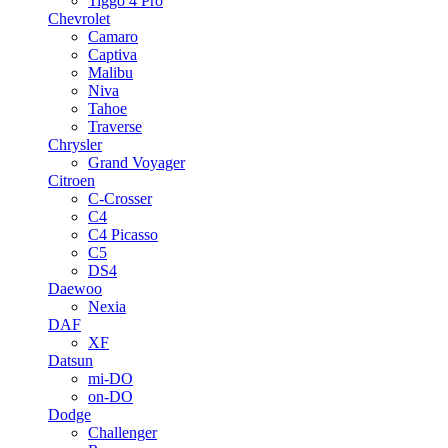
Tiggo 4 Pro
Chevrolet
Camaro
Captiva
Malibu
Niva
Tahoe
Traverse
Chrysler
Grand Voyager
Citroen
C-Crosser
C4
C4 Picasso
C5
DS4
Daewoo
Nexia
DAF
XF
Datsun
mi-DO
on-DO
Dodge
Challenger