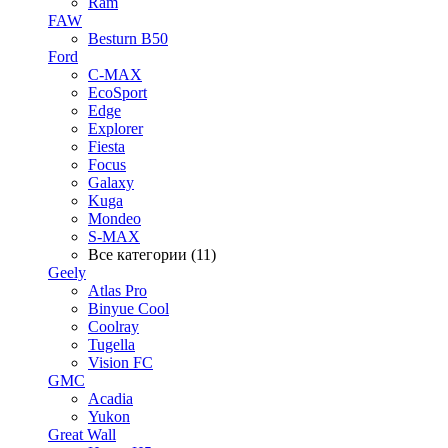
Ram
FAW
Besturn B50
Ford
C-MAX
EcoSport
Edge
Explorer
Fiesta
Focus
Galaxy
Kuga
Mondeo
S-MAX
Все категории (11)
Geely
Atlas Pro
Binyue Cool
Coolray
Tugella
Vision FC
GMC
Acadia
Yukon
Great Wall