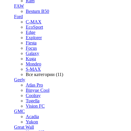
Ram
FAW
Besturn B50
Ford
C-MAX
EcoSport
Edge
Explorer
Fiesta
Focus
Galaxy
Kuga
Mondeo
S-MAX
Все категории (11)
Geely
Atlas Pro
Binyue Cool
Coolray
Tugella
Vision FC
GMC
Acadia
Yukon
Great Wall