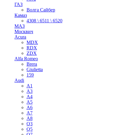
ГАЗ
Волга Сайбер
Камаз
4308 \ 6511 \ 6520
МАЗ
Москвич
Acura
MDX
RDX
ZDX
Alfa Romeo
Brera
Giulietta
159
Audi
A1
A3
A4
A5
A6
A7
A8
Q3
Q5
Q7