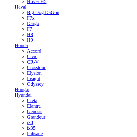
Hover H5
Haval
Big Dog DaGou
F7x
Dargo
F7
H8
H9
Honda
Accord
Civic
CR-V
Crosstour
Elysion
Insight
Odyssey
Hongqi
Hyundai
Creta
Elantra
Genesis
Grandeur
i30
ix35
Palisade