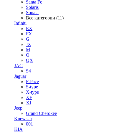
Santa Fe
Solaris
Sonata
Все категории (11)
Infiniti
EX
FX
G
JX
M
Q
QX
JAC
S4
Jaguar
F-Pace
S-type
X-type
XF
XJ
Jeep
Grand Cherokee
Knewstar
001
KIA