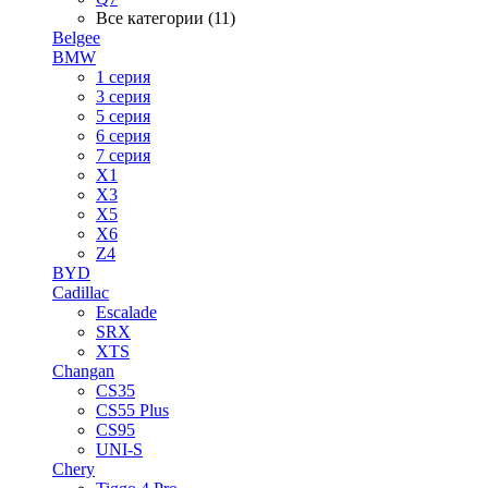
Все категории (11)
Belgee
BMW
1 серия
3 серия
5 серия
6 серия
7 серия
X1
X3
X5
X6
Z4
BYD
Cadillac
Escalade
SRX
XTS
Changan
CS35
CS55 Plus
CS95
UNI-S
Chery