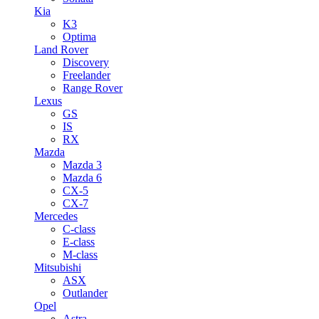
Kia
K3
Optima
Land Rover
Discovery
Freelander
Range Rover
Lexus
GS
IS
RX
Mazda
Mazda 3
Mazda 6
CX-5
CX-7
Mercedes
C-class
E-class
M-class
Mitsubishi
ASX
Outlander
Opel
Astra