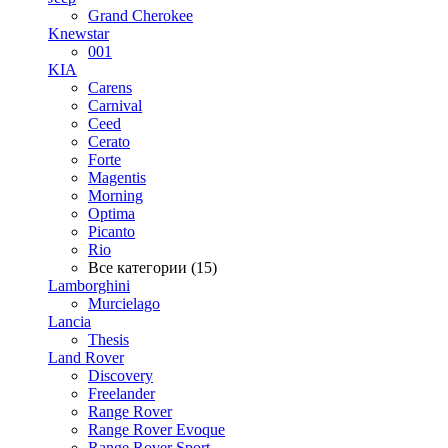
Grand Cherokee
Knewstar
001
KIA
Carens
Carnival
Ceed
Cerato
Forte
Magentis
Morning
Optima
Picanto
Rio
Все категории (15)
Lamborghini
Murcielago
Lancia
Thesis
Land Rover
Discovery
Freelander
Range Rover
Range Rover Evoque
Range Rover Sport