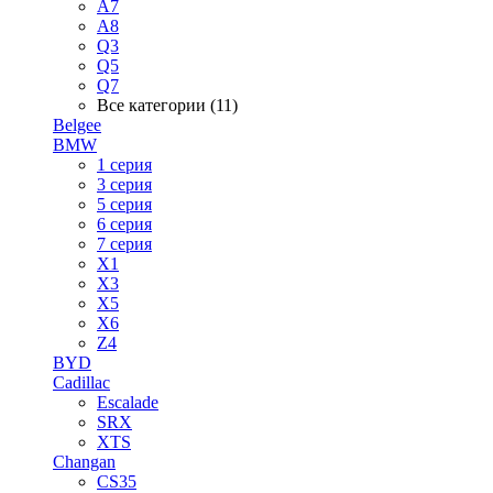
A7
A8
Q3
Q5
Q7
Все категории (11)
Belgee
BMW
1 серия
3 серия
5 серия
6 серия
7 серия
X1
X3
X5
X6
Z4
BYD
Cadillac
Escalade
SRX
XTS
Changan
CS35