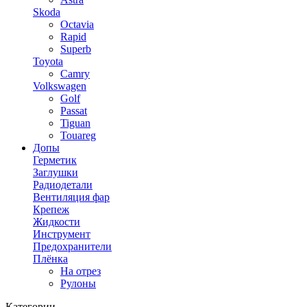
Skoda
Octavia
Rapid
Superb
Toyota
Camry
Volkswagen
Golf
Passat
Tiguan
Touareg
Допы
Герметик
Заглушки
Радиодетали
Вентиляция фар
Крепеж
Жидкости
Инструмент
Предохранители
Плёнка
На отрез
Рулоны
Категории