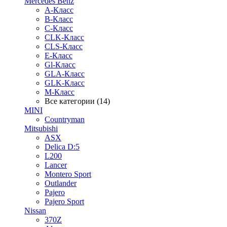
Mercedes Benz
A-Класс
B-Класс
C-Класс
CLK-Класс
CLS-Класс
E-Класс
Gl-Класс
GLA-Класс
GLK-Класс
M-Класс
Все категории (14)
MINI
Countryman
Mitsubishi
ASX
Delica D:5
L200
Lancer
Montero Sport
Outlander
Pajero
Pajero Sport
Nissan
370Z