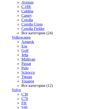
Avensis
C-HR
Caldina
Camry
Corolla
Corolla Cross
Corolla Fielder
Все категории (24)
Volkswagen
Amarok
Eos
Golf
Jetta
Multivan
Passat
Polo
Scirocco
Tiguan
Touareg
Все категории (12)
Volvo
C30
C70
FH
S40