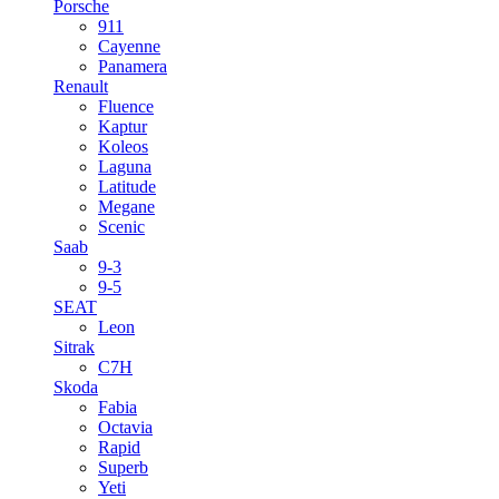
Porsche
911
Cayenne
Panamera
Renault
Fluence
Kaptur
Koleos
Laguna
Latitude
Megane
Scenic
Saab
9-3
9-5
SEAT
Leon
Sitrak
C7H
Skoda
Fabia
Octavia
Rapid
Superb
Yeti