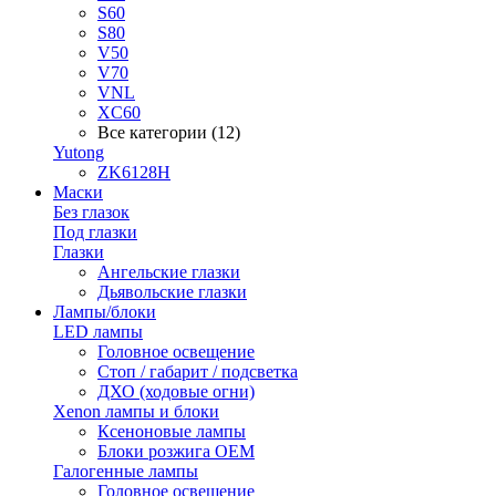
S60
S80
V50
V70
VNL
XC60
Все категории (12)
Yutong
ZK6128H
Маски
Без глазок
Под глазки
Глазки
Ангельские глазки
Дьявольские глазки
Лампы/блоки
LED лампы
Головное освещение
Стоп / габарит / подсветка
ДХО (ходовые огни)
Xenon лампы и блоки
Ксеноновые лампы
Блоки розжига OEM
Галогенные лампы
Головное освещение