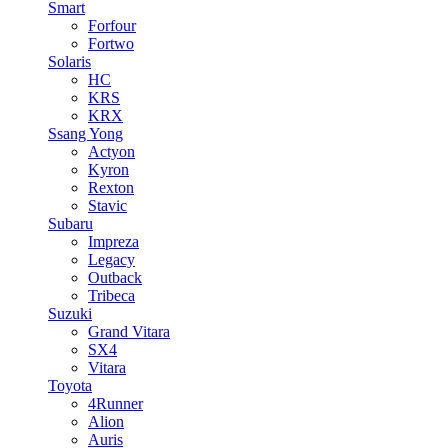
Smart
Forfour
Fortwo
Solaris
HC
KRS
KRX
Ssang Yong
Actyon
Kyron
Rexton
Stavic
Subaru
Impreza
Legacy
Outback
Tribeca
Suzuki
Grand Vitara
SX4
Vitara
Toyota
4Runner
Alion
Auris