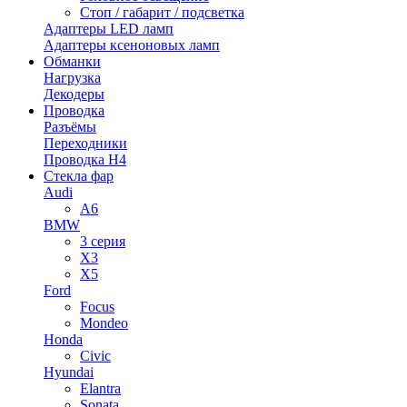
Стоп / габарит / подсветка
Адаптеры LED ламп
Адаптеры ксеноновых ламп
Обманки
Нагрузка
Декодеры
Проводка
Разъёмы
Переходники
Проводка H4
Стекла фар
Audi
A6
BMW
3 серия
X3
X5
Ford
Focus
Mondeo
Honda
Civic
Hyundai
Elantra
Sonata