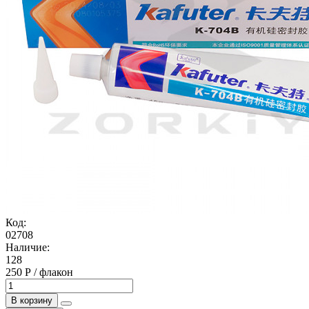
Код:
02708
Наличие:
128
250 Р / флакон
В корзину