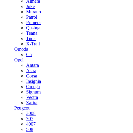
Almera
Juke
Murano
Patrol
Primera
Qashqai
Teana
Tiida
X-Trail
Omoda
C5
Opel
Antara
Astra
Corsa
Insignia
Omega
Signum
Vectra
Zafira
Peugeot
3008
307
4007
508