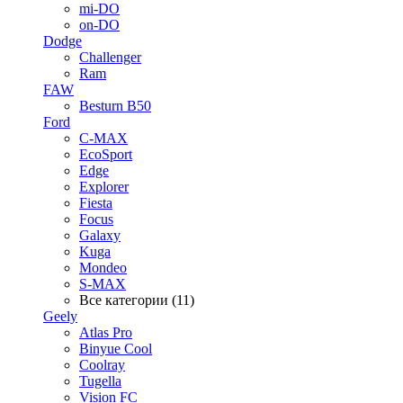
mi-DO
on-DO
Dodge
Challenger
Ram
FAW
Besturn B50
Ford
C-MAX
EcoSport
Edge
Explorer
Fiesta
Focus
Galaxy
Kuga
Mondeo
S-MAX
Все категории (11)
Geely
Atlas Pro
Binyue Cool
Coolray
Tugella
Vision FC