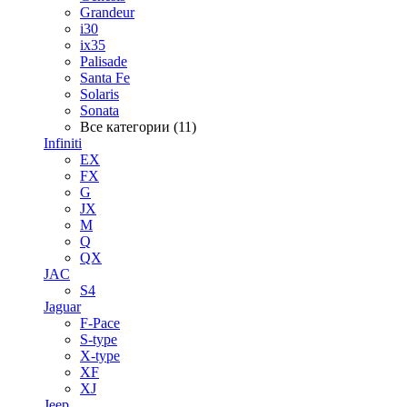
Grandeur
i30
ix35
Palisade
Santa Fe
Solaris
Sonata
Все категории (11)
Infiniti
EX
FX
G
JX
M
Q
QX
JAC
S4
Jaguar
F-Pace
S-type
X-type
XF
XJ
Jeep