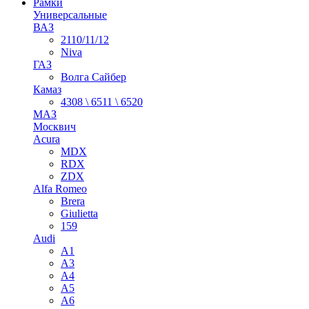
Рамки
Универсальные
ВАЗ
2110/11/12
Niva
ГАЗ
Волга Сайбер
Камаз
4308 \ 6511 \ 6520
МАЗ
Москвич
Acura
MDX
RDX
ZDX
Alfa Romeo
Brera
Giulietta
159
Audi
A1
A3
A4
A5
A6