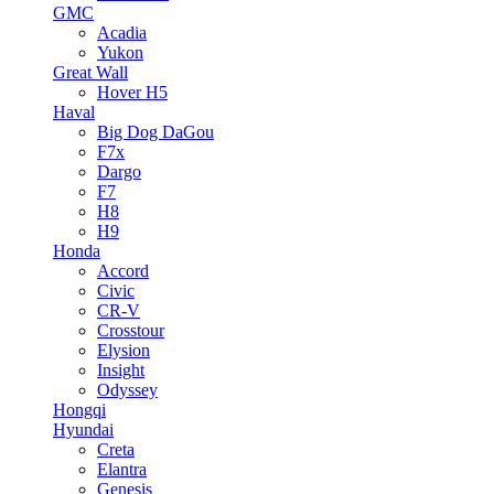
GMC
Acadia
Yukon
Great Wall
Hover H5
Haval
Big Dog DaGou
F7x
Dargo
F7
H8
H9
Honda
Accord
Civic
CR-V
Crosstour
Elysion
Insight
Odyssey
Hongqi
Hyundai
Creta
Elantra
Genesis