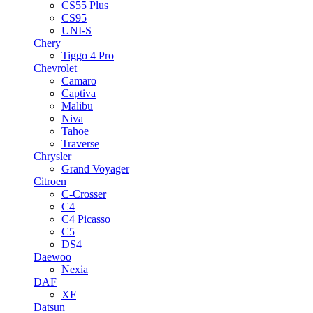
CS55 Plus
CS95
UNI-S
Chery
Tiggo 4 Pro
Chevrolet
Camaro
Captiva
Malibu
Niva
Tahoe
Traverse
Chrysler
Grand Voyager
Citroen
C-Crosser
C4
C4 Picasso
C5
DS4
Daewoo
Nexia
DAF
XF
Datsun