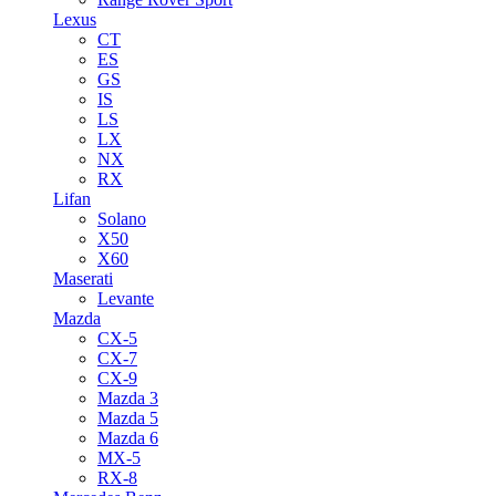
Lexus
CT
ES
GS
IS
LS
LX
NX
RX
Lifan
Solano
X50
X60
Maserati
Levante
Mazda
CX-5
CX-7
CX-9
Mazda 3
Mazda 5
Mazda 6
MX-5
RX-8