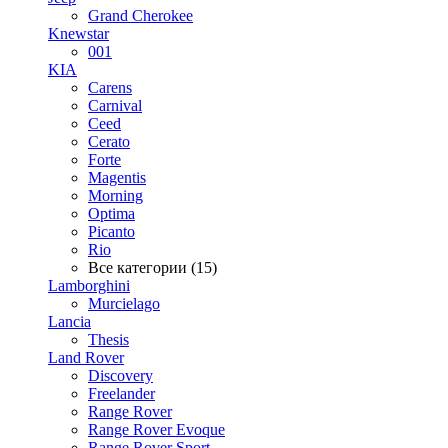
Grand Cherokee
Knewstar
001
KIA
Carens
Carnival
Ceed
Cerato
Forte
Magentis
Morning
Optima
Picanto
Rio
Все категории (15)
Lamborghini
Murcielago
Lancia
Thesis
Land Rover
Discovery
Freelander
Range Rover
Range Rover Evoque
Range Rover Sport