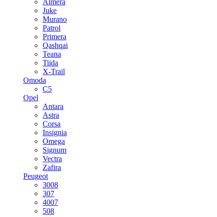
Almera
Juke
Murano
Patrol
Primera
Qashqai
Teana
Tiida
X-Trail
Omoda
C5
Opel
Antara
Astra
Corsa
Insignia
Omega
Signum
Vectra
Zafira
Peugeot
3008
307
4007
508