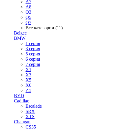
A7
A8
Q3
Q5
Q7
Все категории (11)
Belgee
BMW
1 серия
3 серия
5 серия
6 серия
7 серия
X1
X3
X5
X6
Z4
BYD
Cadillac
Escalade
SRX
XTS
Changan
CS35