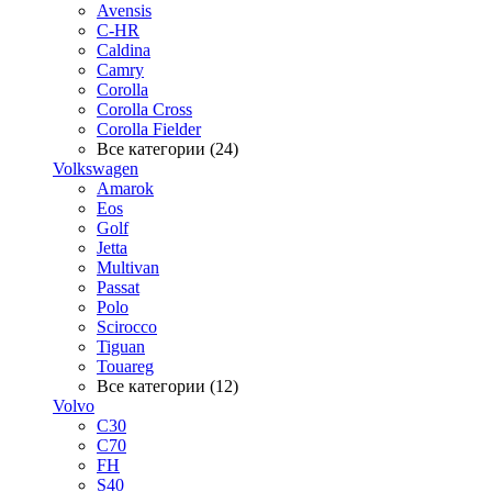
Avensis
C-HR
Caldina
Camry
Corolla
Corolla Cross
Corolla Fielder
Все категории (24)
Volkswagen
Amarok
Eos
Golf
Jetta
Multivan
Passat
Polo
Scirocco
Tiguan
Touareg
Все категории (12)
Volvo
C30
C70
FH
S40