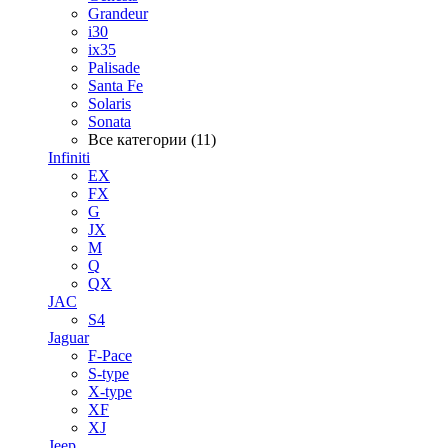
Grandeur
i30
ix35
Palisade
Santa Fe
Solaris
Sonata
Все категории (11)
Infiniti
EX
FX
G
JX
M
Q
QX
JAC
S4
Jaguar
F-Pace
S-type
X-type
XF
XJ
Jeep