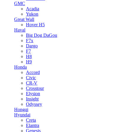
GMC
Acadia
Yukon
Great Wall
Hover H5
Haval
Big Dog DaGou
F7x
Dargo
F7
H8
H9
Honda
Accord
Civic
CR-V
Crosstour
Elysion
Insight
Odyssey
Hongqi
Hyundai
Creta
Elantra
Genesis