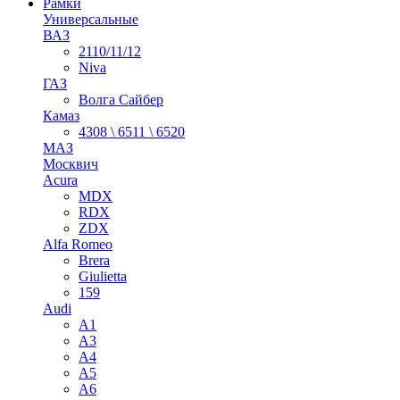
Рамки
Универсальные
ВАЗ
2110/11/12
Niva
ГАЗ
Волга Сайбер
Камаз
4308 \ 6511 \ 6520
МАЗ
Москвич
Acura
MDX
RDX
ZDX
Alfa Romeo
Brera
Giulietta
159
Audi
A1
A3
A4
A5
A6