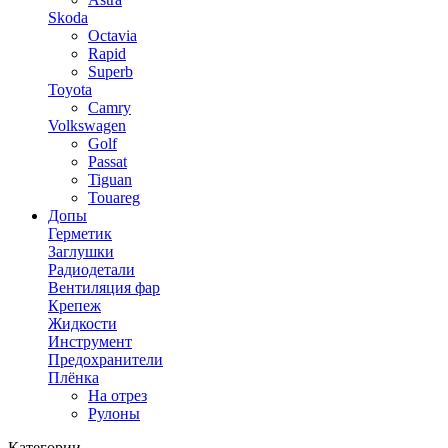
Skoda
Octavia
Rapid
Superb
Toyota
Camry
Volkswagen
Golf
Passat
Tiguan
Touareg
Допы
Герметик
Заглушки
Радиодетали
Вентиляция фар
Крепеж
Жидкости
Инструмент
Предохранители
Плёнка
На отрез
Рулоны
Категории