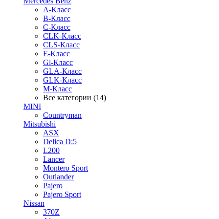
Mercedes Benz
A-Класс
B-Класс
C-Класс
CLK-Класс
CLS-Класс
E-Класс
Gl-Класс
GLA-Класс
GLK-Класс
M-Класс
Все категории (14)
MINI
Countryman
Mitsubishi
ASX
Delica D:5
L200
Lancer
Montero Sport
Outlander
Pajero
Pajero Sport
Nissan
370Z