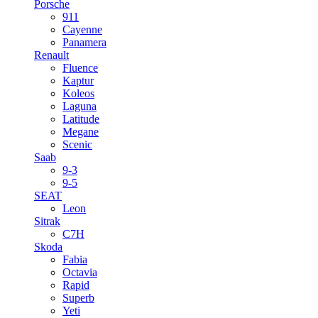
Porsche
911
Cayenne
Panamera
Renault
Fluence
Kaptur
Koleos
Laguna
Latitude
Megane
Scenic
Saab
9-3
9-5
SEAT
Leon
Sitrak
C7H
Skoda
Fabia
Octavia
Rapid
Superb
Yeti