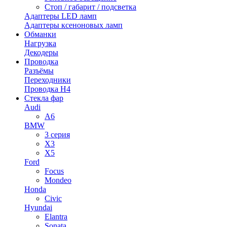
Стоп / габарит / подсветка
Адаптеры LED ламп
Адаптеры ксеноновых ламп
Обманки
Нагрузка
Декодеры
Проводка
Разъёмы
Переходники
Проводка H4
Стекла фар
Audi
A6
BMW
3 серия
X3
X5
Ford
Focus
Mondeo
Honda
Civic
Hyundai
Elantra
Sonata