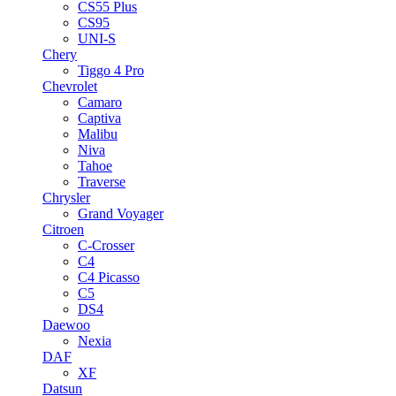
CS55 Plus
CS95
UNI-S
Chery
Tiggo 4 Pro
Chevrolet
Camaro
Captiva
Malibu
Niva
Tahoe
Traverse
Chrysler
Grand Voyager
Citroen
C-Crosser
C4
C4 Picasso
C5
DS4
Daewoo
Nexia
DAF
XF
Datsun