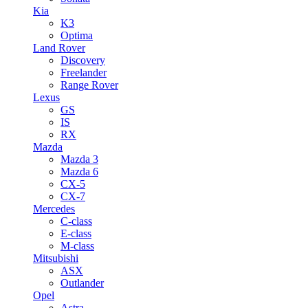
Kia
K3
Optima
Land Rover
Discovery
Freelander
Range Rover
Lexus
GS
IS
RX
Mazda
Mazda 3
Mazda 6
CX-5
CX-7
Mercedes
C-class
E-class
M-class
Mitsubishi
ASX
Outlander
Opel
Astra