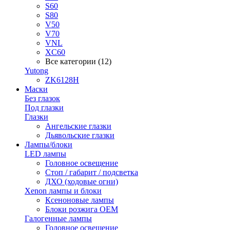
S60
S80
V50
V70
VNL
XC60
Все категории (12)
Yutong
ZK6128H
Маски
Без глазок
Под глазки
Глазки
Ангельские глазки
Дьявольские глазки
Лампы/блоки
LED лампы
Головное освещение
Стоп / габарит / подсветка
ДХО (ходовые огни)
Xenon лампы и блоки
Ксеноновые лампы
Блоки розжига OEM
Галогенные лампы
Головное освещение