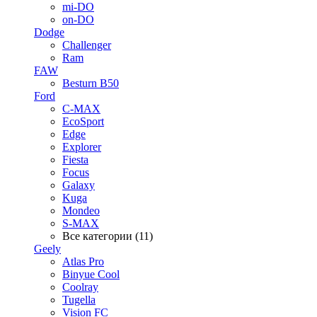
mi-DO
on-DO
Dodge
Challenger
Ram
FAW
Besturn B50
Ford
C-MAX
EcoSport
Edge
Explorer
Fiesta
Focus
Galaxy
Kuga
Mondeo
S-MAX
Все категории (11)
Geely
Atlas Pro
Binyue Cool
Coolray
Tugella
Vision FC