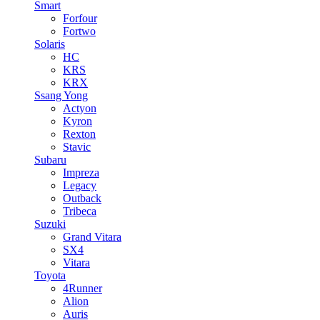
Smart
Forfour
Fortwo
Solaris
HC
KRS
KRX
Ssang Yong
Actyon
Kyron
Rexton
Stavic
Subaru
Impreza
Legacy
Outback
Tribeca
Suzuki
Grand Vitara
SX4
Vitara
Toyota
4Runner
Alion
Auris