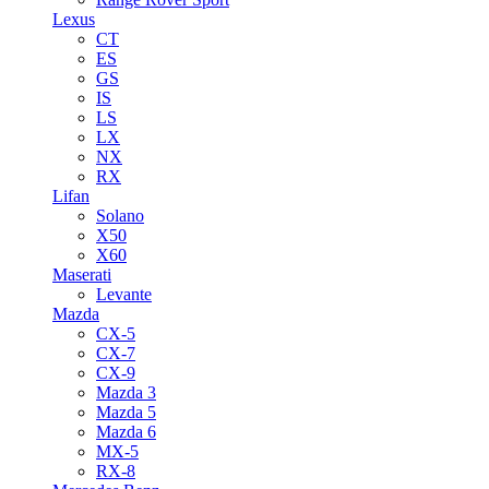
Lexus
CT
ES
GS
IS
LS
LX
NX
RX
Lifan
Solano
X50
X60
Maserati
Levante
Mazda
CX-5
CX-7
CX-9
Mazda 3
Mazda 5
Mazda 6
MX-5
RX-8