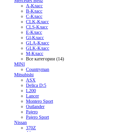
Mercedes Benz
A-Класс
B-Класс
C-Класс
CLK-Класс
CLS-Класс
E-Класс
Gl-Класс
GLA-Класс
GLK-Класс
M-Класс
Все категории (14)
MINI
Countryman
Mitsubishi
ASX
Delica D:5
L200
Lancer
Montero Sport
Outlander
Pajero
Pajero Sport
Nissan
370Z