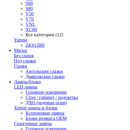
S60
S80
V50
V70
VNL
XC60
Все категории (12)
Yutong
ZK6128H
Маски
Без глазок
Под глазки
Глазки
Ангельские глазки
Дьявольские глазки
Лампы/блоки
LED лампы
Головное освещение
Стоп / габарит / подсветка
ДХО (ходовые огни)
Xenon лампы и блоки
Ксеноновые лампы
Блоки розжига OEM
Галогенные лампы
Головное освещение