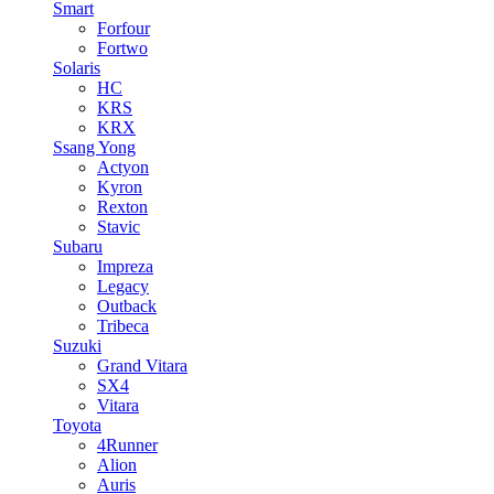
Smart
Forfour
Fortwo
Solaris
HC
KRS
KRX
Ssang Yong
Actyon
Kyron
Rexton
Stavic
Subaru
Impreza
Legacy
Outback
Tribeca
Suzuki
Grand Vitara
SX4
Vitara
Toyota
4Runner
Alion
Auris