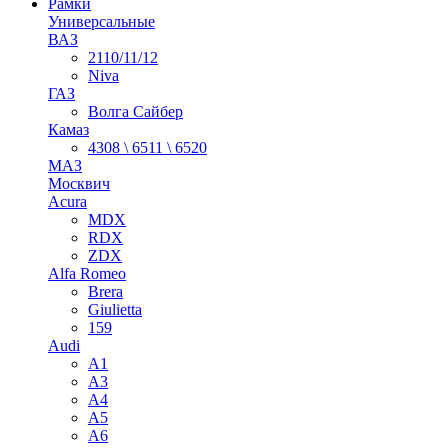
Рамки
Универсальные
ВАЗ
2110/11/12
Niva
ГАЗ
Волга Сайбер
Камаз
4308 \ 6511 \ 6520
МАЗ
Москвич
Acura
MDX
RDX
ZDX
Alfa Romeo
Brera
Giulietta
159
Audi
A1
A3
A4
A5
A6