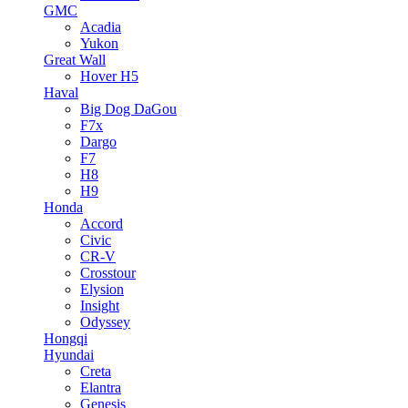
GMC
Acadia
Yukon
Great Wall
Hover H5
Haval
Big Dog DaGou
F7x
Dargo
F7
H8
H9
Honda
Accord
Civic
CR-V
Crosstour
Elysion
Insight
Odyssey
Hongqi
Hyundai
Creta
Elantra
Genesis