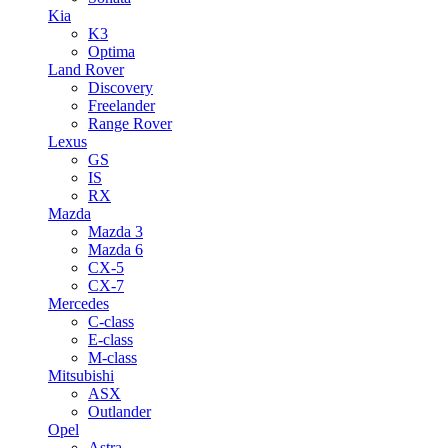
Kia
K3
Optima
Land Rover
Discovery
Freelander
Range Rover
Lexus
GS
IS
RX
Mazda
Mazda 3
Mazda 6
CX-5
CX-7
Mercedes
C-class
E-class
M-class
Mitsubishi
ASX
Outlander
Opel
Astra