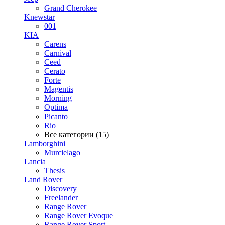
Grand Cherokee
Knewstar
001
KIA
Carens
Carnival
Ceed
Cerato
Forte
Magentis
Morning
Optima
Picanto
Rio
Все категории (15)
Lamborghini
Murcielago
Lancia
Thesis
Land Rover
Discovery
Freelander
Range Rover
Range Rover Evoque
Range Rover Sport