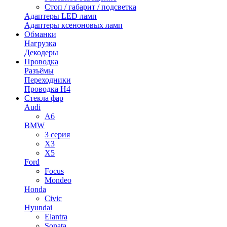
Стоп / габарит / подсветка
Адаптеры LED ламп
Адаптеры ксеноновых ламп
Обманки
Нагрузка
Декодеры
Проводка
Разъёмы
Переходники
Проводка H4
Стекла фар
Audi
A6
BMW
3 серия
X3
X5
Ford
Focus
Mondeo
Honda
Civic
Hyundai
Elantra
Sonata