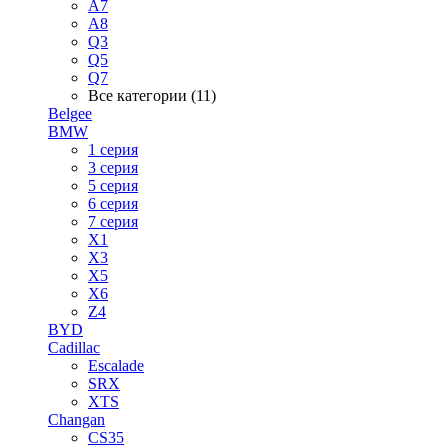
A7
A8
Q3
Q5
Q7
Все категории (11)
Belgee
BMW
1 серия
3 серия
5 серия
6 серия
7 серия
X1
X3
X5
X6
Z4
BYD
Cadillac
Escalade
SRX
XTS
Changan
CS35