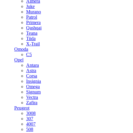
Almera
Juke
Murano
Patrol
Primera
Qashqai
Teana
Tiida
X-Trail
Omoda
C5
Opel
Antara
Astra
Corsa
Insignia
Omega
Signum
Vectra
Zafira
Peugeot
3008
307
4007
508