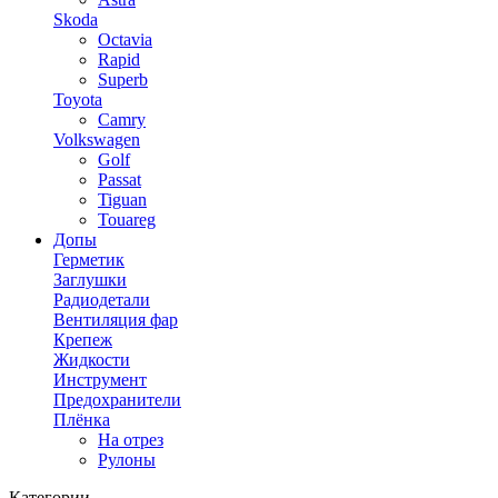
Skoda
Octavia
Rapid
Superb
Toyota
Camry
Volkswagen
Golf
Passat
Tiguan
Touareg
Допы
Герметик
Заглушки
Радиодетали
Вентиляция фар
Крепеж
Жидкости
Инструмент
Предохранители
Плёнка
На отрез
Рулоны
Категории