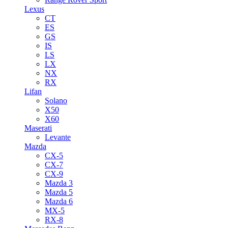
Lexus
CT
ES
GS
IS
LS
LX
NX
RX
Lifan
Solano
X50
X60
Maserati
Levante
Mazda
CX-5
CX-7
CX-9
Mazda 3
Mazda 5
Mazda 6
MX-5
RX-8