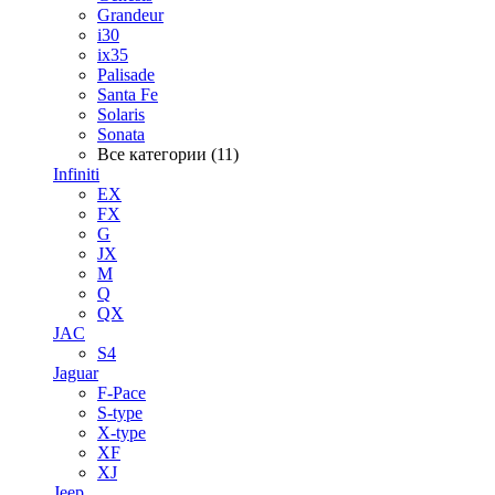
Grandeur
i30
ix35
Palisade
Santa Fe
Solaris
Sonata
Все категории (11)
Infiniti
EX
FX
G
JX
M
Q
QX
JAC
S4
Jaguar
F-Pace
S-type
X-type
XF
XJ
Jeep