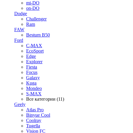
mi-DO
on-DO
Dodge
Challenger
Ram
FAW
Besturn B50
Ford
C-MAX
EcoSport
Edge
Explorer
Fiesta
Focus
Galaxy
Kuga
Mondeo
S-MAX
Все категории (11)
Geely
Atlas Pro
Binyue Cool
Coolray
Tugella
Vision FC