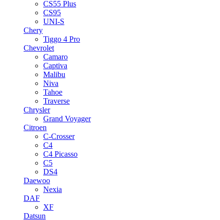
CS55 Plus
CS95
UNI-S
Chery
Tiggo 4 Pro
Chevrolet
Camaro
Captiva
Malibu
Niva
Tahoe
Traverse
Chrysler
Grand Voyager
Citroen
C-Crosser
C4
C4 Picasso
C5
DS4
Daewoo
Nexia
DAF
XF
Datsun