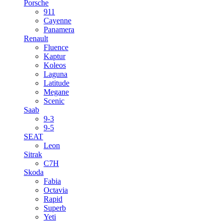
Porsche
911
Cayenne
Panamera
Renault
Fluence
Kaptur
Koleos
Laguna
Latitude
Megane
Scenic
Saab
9-3
9-5
SEAT
Leon
Sitrak
C7H
Skoda
Fabia
Octavia
Rapid
Superb
Yeti