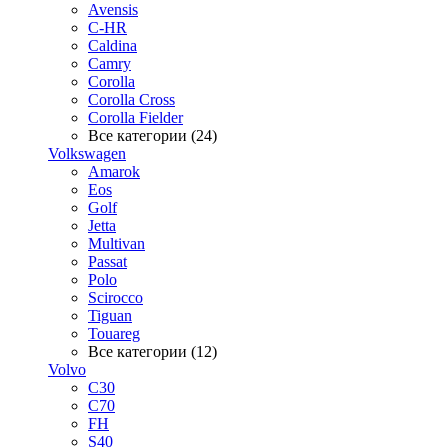
Avensis
C-HR
Caldina
Camry
Corolla
Corolla Cross
Corolla Fielder
Все категории (24)
Volkswagen
Amarok
Eos
Golf
Jetta
Multivan
Passat
Polo
Scirocco
Tiguan
Touareg
Все категории (12)
Volvo
C30
C70
FH
S40