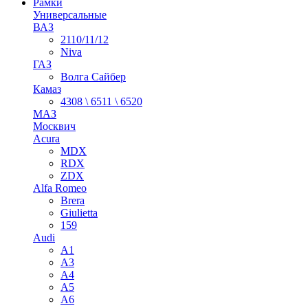
Рамки
Универсальные
ВАЗ
2110/11/12
Niva
ГАЗ
Волга Сайбер
Камаз
4308 \ 6511 \ 6520
МАЗ
Москвич
Acura
MDX
RDX
ZDX
Alfa Romeo
Brera
Giulietta
159
Audi
A1
A3
A4
A5
A6