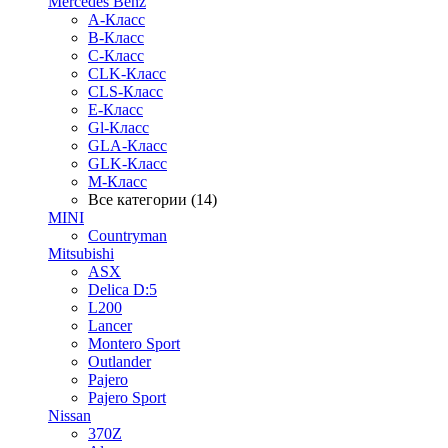
Mercedes Benz
A-Класс
B-Класс
C-Класс
CLK-Класс
CLS-Класс
E-Класс
Gl-Класс
GLA-Класс
GLK-Класс
M-Класс
Все категории (14)
MINI
Countryman
Mitsubishi
ASX
Delica D:5
L200
Lancer
Montero Sport
Outlander
Pajero
Pajero Sport
Nissan
370Z