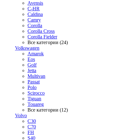
Avensis
C-HR
Caldina
Camry
Corolla
Corolla Cross
Corolla Fielder
Все категории (24)
Volkswagen
Amarok
Eos
Golf
Jetta
Multivan
Passat
Polo
Scirocco
Tiguan
Touareg
Все категории (12)
Volvo
C30
C70
FH
S40