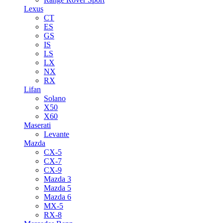
Lexus
CT
ES
GS
IS
LS
LX
NX
RX
Lifan
Solano
X50
X60
Maserati
Levante
Mazda
CX-5
CX-7
CX-9
Mazda 3
Mazda 5
Mazda 6
MX-5
RX-8