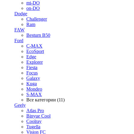
mi-DO
on-DO
Dodge
Challenger
Ram
FAW
Besturn B50
Ford
C-MAX
EcoSport
Edge
Explorer
Fiesta
Focus
Galaxy
Kuga
Mondeo
S-MAX
Все категории (11)
Geely
Atlas Pro
Binyue Cool
Coolray
Tugella
Vision FC