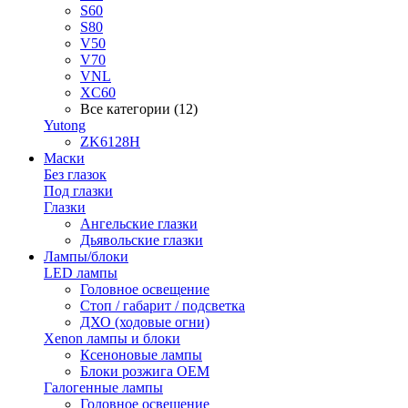
S60
S80
V50
V70
VNL
XC60
Все категории (12)
Yutong
ZK6128H
Маски
Без глазок
Под глазки
Глазки
Ангельские глазки
Дьявольские глазки
Лампы/блоки
LED лампы
Головное освещение
Стоп / габарит / подсветка
ДХО (ходовые огни)
Xenon лампы и блоки
Ксеноновые лампы
Блоки розжига OEM
Галогенные лампы
Головное освещение