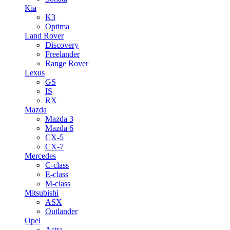
Kia
K3
Optima
Land Rover
Discovery
Freelander
Range Rover
Lexus
GS
IS
RX
Mazda
Mazda 3
Mazda 6
CX-5
CX-7
Mercedes
C-class
E-class
M-class
Mitsubishi
ASX
Outlander
Opel
Astra