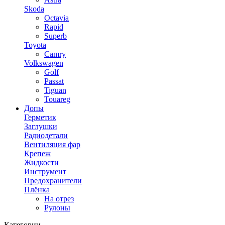
Skoda
Octavia
Rapid
Superb
Toyota
Camry
Volkswagen
Golf
Passat
Tiguan
Touareg
Допы
Герметик
Заглушки
Радиодетали
Вентиляция фар
Крепеж
Жидкости
Инструмент
Предохранители
Плёнка
На отрез
Рулоны
Категории