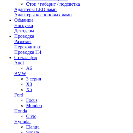
Стоп / габарит / подсветка
Адаптеры LED ламп
Адаптеры ксеноновых ламп
Обманки
Нагрузка
Декодеры
Проводка
Разъёмы
Переходники
Проводка H4
Стекла фар
Audi
A6
BMW
3 серия
X3
X5
Ford
Focus
Mondeo
Honda
Civic
Hyundai
Elantra
Sonata