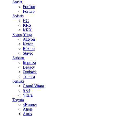
Smart
Forfour
Fortwo
Solaris
HC
KRS
KRX
Ssang Yong
Actyon
Kyron
Rexton
Stavic
Subaru
Impreza
Legacy
Outback
Tribeca
Suzuki
Grand Vitara
SX4
Vitara
Toyota
4Runner
Alion
Auris