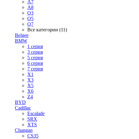
A7
A8
Q3
Q5
Q7
Все категории (11)
Belgee
BMW
1 серия
3 серия
5 серия
6 серия
7 серия
X1
X3
X5
X6
Z4
BYD
Cadillac
Escalade
SRX
XTS
Changan
CS35