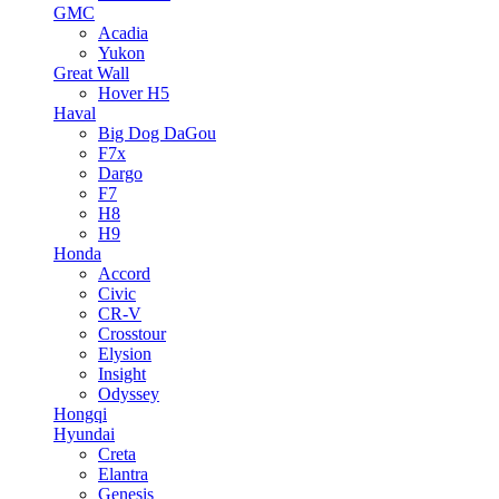
GMC
Acadia
Yukon
Great Wall
Hover H5
Haval
Big Dog DaGou
F7x
Dargo
F7
H8
H9
Honda
Accord
Civic
CR-V
Crosstour
Elysion
Insight
Odyssey
Hongqi
Hyundai
Creta
Elantra
Genesis