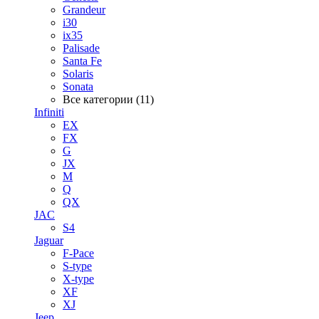
Grandeur
i30
ix35
Palisade
Santa Fe
Solaris
Sonata
Все категории (11)
Infiniti
EX
FX
G
JX
M
Q
QX
JAC
S4
Jaguar
F-Pace
S-type
X-type
XF
XJ
Jeep