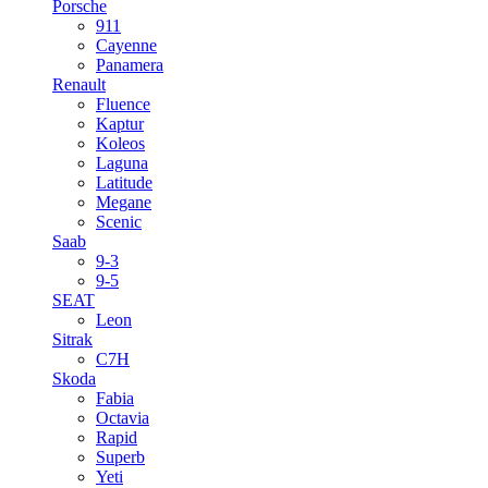
Porsche
911
Cayenne
Panamera
Renault
Fluence
Kaptur
Koleos
Laguna
Latitude
Megane
Scenic
Saab
9-3
9-5
SEAT
Leon
Sitrak
C7H
Skoda
Fabia
Octavia
Rapid
Superb
Yeti