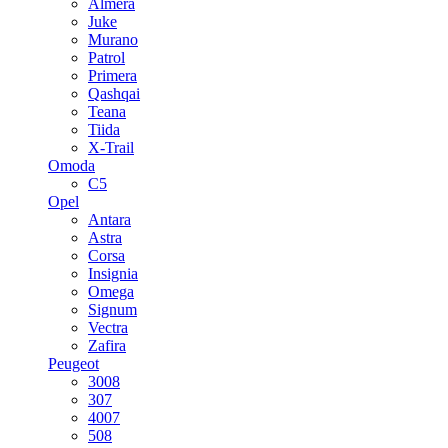
Almera
Juke
Murano
Patrol
Primera
Qashqai
Teana
Tiida
X-Trail
Omoda
C5
Opel
Antara
Astra
Corsa
Insignia
Omega
Signum
Vectra
Zafira
Peugeot
3008
307
4007
508