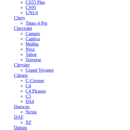
CS55 Plus
CS95
UNI-S
Chery
Tiggo 4 Pro
Chevrolet
Camaro
Captiva
Malibu
Niva
Tahoe
Traverse
Chrysler
Grand Voyager
Citroen
C-Crosser
C4
C4 Picasso
C5
DS4
Daewoo
Nexia
DAF
XF
Datsun