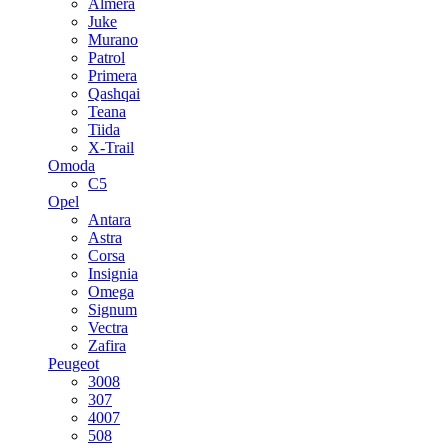
Almera
Juke
Murano
Patrol
Primera
Qashqai
Teana
Tiida
X-Trail
Omoda
C5
Opel
Antara
Astra
Corsa
Insignia
Omega
Signum
Vectra
Zafira
Peugeot
3008
307
4007
508