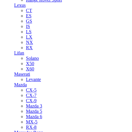
Lexus
CT
ES
GS
IS
LS
LX
NX
RX
Lifan
Solano
X50
X60
Maserati
Levante
Mazda
CX-5
CX-7
CX-9
Mazda 3
Mazda 5
Mazda 6
MX-5
RX-8