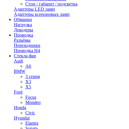
Стоп / габарит / подсветка
Адаптеры LED ламп
Адаптеры ксеноновых ламп
Обманки
Нагрузка
Декодеры
Проводка
Разъёмы
Переходники
Проводка H4
Стекла фар
Audi
A6
BMW
3 серия
X3
X5
Ford
Focus
Mondeo
Honda
Civic
Hyundai
Elantra
Sonata