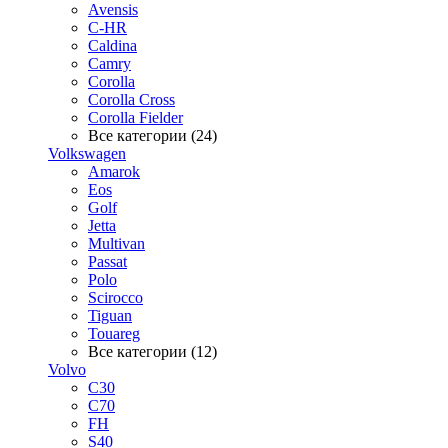
Avensis
C-HR
Caldina
Camry
Corolla
Corolla Cross
Corolla Fielder
Все категории (24)
Volkswagen
Amarok
Eos
Golf
Jetta
Multivan
Passat
Polo
Scirocco
Tiguan
Touareg
Все категории (12)
Volvo
C30
C70
FH
S40