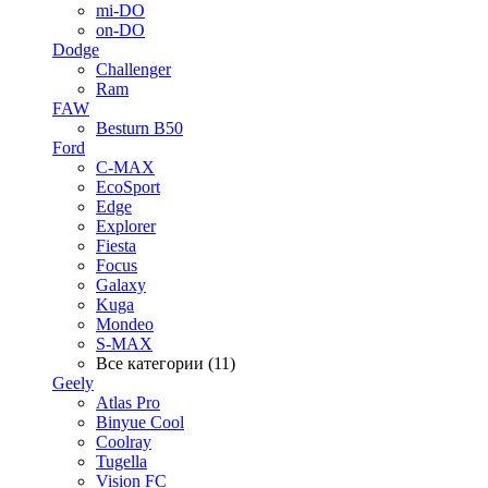
mi-DO
on-DO
Dodge
Challenger
Ram
FAW
Besturn B50
Ford
C-MAX
EcoSport
Edge
Explorer
Fiesta
Focus
Galaxy
Kuga
Mondeo
S-MAX
Все категории (11)
Geely
Atlas Pro
Binyue Cool
Coolray
Tugella
Vision FC