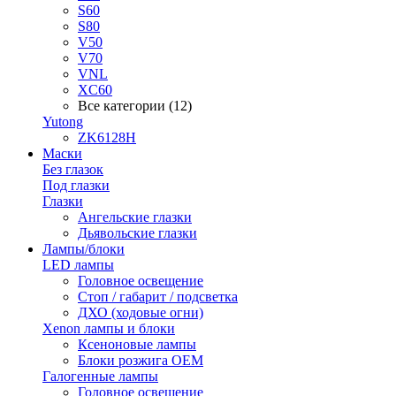
S60
S80
V50
V70
VNL
XC60
Все категории (12)
Yutong
ZK6128H
Маски
Без глазок
Под глазки
Глазки
Ангельские глазки
Дьявольские глазки
Лампы/блоки
LED лампы
Головное освещение
Стоп / габарит / подсветка
ДХО (ходовые огни)
Xenon лампы и блоки
Ксеноновые лампы
Блоки розжига OEM
Галогенные лампы
Головное освещение