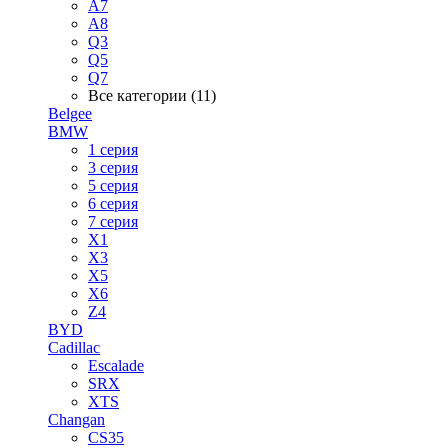
A7
A8
Q3
Q5
Q7
Все категории (11)
Belgee
BMW
1 серия
3 серия
5 серия
6 серия
7 серия
X1
X3
X5
X6
Z4
BYD
Cadillac
Escalade
SRX
XTS
Changan
CS35