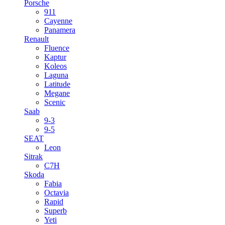
Porsche
911
Cayenne
Panamera
Renault
Fluence
Kaptur
Koleos
Laguna
Latitude
Megane
Scenic
Saab
9-3
9-5
SEAT
Leon
Sitrak
C7H
Skoda
Fabia
Octavia
Rapid
Superb
Yeti