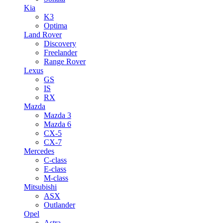
Kia
K3
Optima
Land Rover
Discovery
Freelander
Range Rover
Lexus
GS
IS
RX
Mazda
Mazda 3
Mazda 6
CX-5
CX-7
Mercedes
C-class
E-class
M-class
Mitsubishi
ASX
Outlander
Opel
Astra