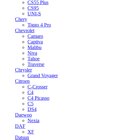
CS55 Plus
CS95
UNI-S
Chery
Tiggo 4 Pro
Chevrolet
Camaro
Captiva
Malibu
Niva
Tahoe
Traverse
Chrysler
Grand Voyager
Citroen
C-Crosser
C4
C4 Picasso
C5
DS4
Daewoo
Nexia
DAF
XF
Datsun