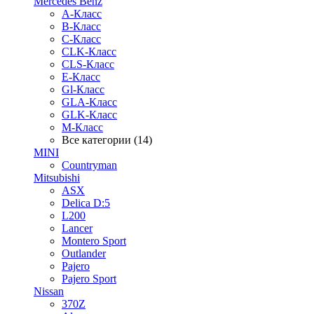
Mercedes Benz
A-Класс
B-Класс
C-Класс
CLK-Класс
CLS-Класс
E-Класс
Gl-Класс
GLA-Класс
GLK-Класс
M-Класс
Все категории (14)
MINI
Countryman
Mitsubishi
ASX
Delica D:5
L200
Lancer
Montero Sport
Outlander
Pajero
Pajero Sport
Nissan
370Z