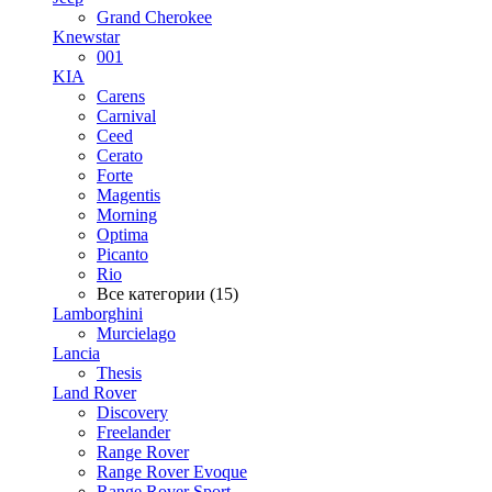
Grand Cherokee
Knewstar
001
KIA
Carens
Carnival
Ceed
Cerato
Forte
Magentis
Morning
Optima
Picanto
Rio
Все категории (15)
Lamborghini
Murcielago
Lancia
Thesis
Land Rover
Discovery
Freelander
Range Rover
Range Rover Evoque
Range Rover Sport