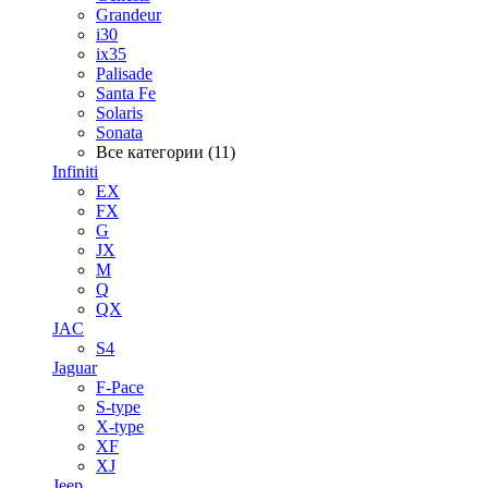
Grandeur
i30
ix35
Palisade
Santa Fe
Solaris
Sonata
Все категории (11)
Infiniti
EX
FX
G
JX
M
Q
QX
JAC
S4
Jaguar
F-Pace
S-type
X-type
XF
XJ
Jeep