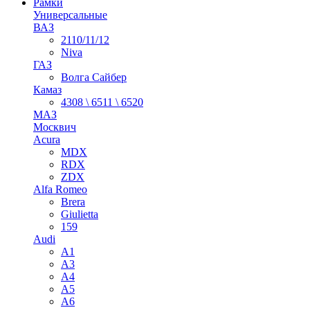
Рамки
Универсальные
ВАЗ
2110/11/12
Niva
ГАЗ
Волга Сайбер
Камаз
4308 \ 6511 \ 6520
МАЗ
Москвич
Acura
MDX
RDX
ZDX
Alfa Romeo
Brera
Giulietta
159
Audi
A1
A3
A4
A5
A6