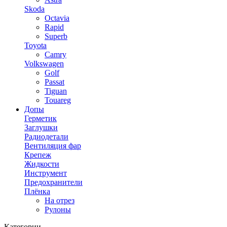
Skoda
Octavia
Rapid
Superb
Toyota
Camry
Volkswagen
Golf
Passat
Tiguan
Touareg
Допы
Герметик
Заглушки
Радиодетали
Вентиляция фар
Крепеж
Жидкости
Инструмент
Предохранители
Плёнка
На отрез
Рулоны
Категории