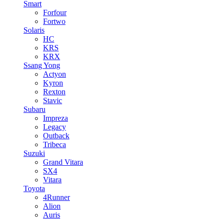
Smart
Forfour
Fortwo
Solaris
HC
KRS
KRX
Ssang Yong
Actyon
Kyron
Rexton
Stavic
Subaru
Impreza
Legacy
Outback
Tribeca
Suzuki
Grand Vitara
SX4
Vitara
Toyota
4Runner
Alion
Auris