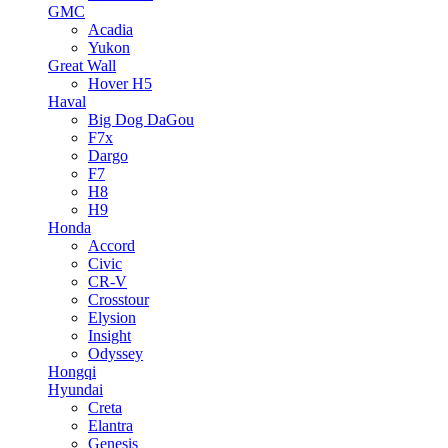
GMC
Acadia
Yukon
Great Wall
Hover H5
Haval
Big Dog DaGou
F7x
Dargo
F7
H8
H9
Honda
Accord
Civic
CR-V
Crosstour
Elysion
Insight
Odyssey
Hongqi
Hyundai
Creta
Elantra
Genesis