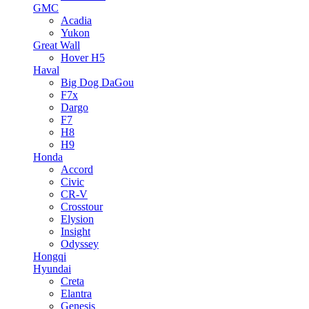
GMC
Acadia
Yukon
Great Wall
Hover H5
Haval
Big Dog DaGou
F7x
Dargo
F7
H8
H9
Honda
Accord
Civic
CR-V
Crosstour
Elysion
Insight
Odyssey
Hongqi
Hyundai
Creta
Elantra
Genesis