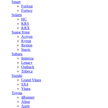
Smart
Forfour
Fortwo
Solaris
HC
KRS
KRX
Ssang Yong
Actyon
Kyron
Rexton
Stavic
Subaru
Impreza
Legacy
Outback
Tribeca
Suzuki
Grand Vitara
SX4
Vitara
Toyota
4Runner
Alion
Auris