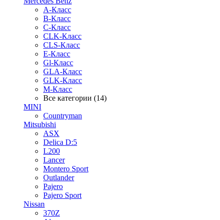
Mercedes Benz
A-Класс
B-Класс
C-Класс
CLK-Класс
CLS-Класс
E-Класс
Gl-Класс
GLA-Класс
GLK-Класс
M-Класс
Все категории (14)
MINI
Countryman
Mitsubishi
ASX
Delica D:5
L200
Lancer
Montero Sport
Outlander
Pajero
Pajero Sport
Nissan
370Z