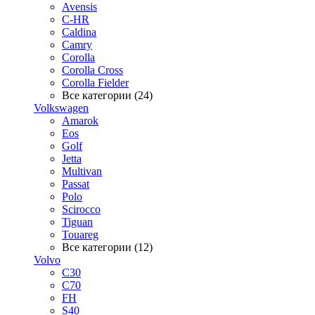
Avensis
C-HR
Caldina
Camry
Corolla
Corolla Cross
Corolla Fielder
Все категории (24)
Volkswagen
Amarok
Eos
Golf
Jetta
Multivan
Passat
Polo
Scirocco
Tiguan
Touareg
Все категории (12)
Volvo
C30
C70
FH
S40