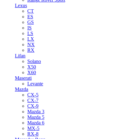
Lexus
CT
ES
GS
IS
LS
LX
NX
RX
Lifan
Solano
X50
X60
Maserati
Levante
Mazda
CX-5
CX-7
CX-9
Mazda 3
Mazda 5
Mazda 6
MX-5
RX-8