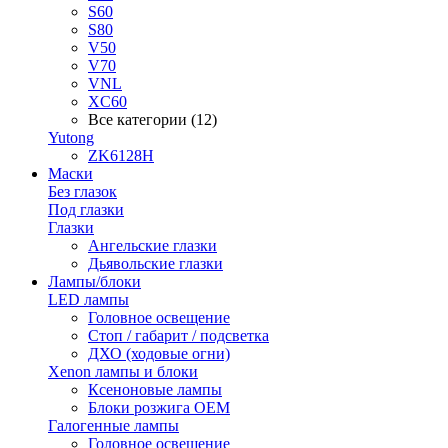
S60
S80
V50
V70
VNL
XC60
Все категории (12)
Yutong
ZK6128H
Маски
Без глазок
Под глазки
Глазки
Ангельские глазки
Дьявольские глазки
Лампы/блоки
LED лампы
Головное освещение
Стоп / габарит / подсветка
ДХО (ходовые огни)
Xenon лампы и блоки
Ксеноновые лампы
Блоки розжига OEM
Галогенные лампы
Головное освещение