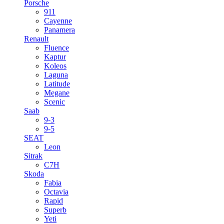
Porsche
911
Cayenne
Panamera
Renault
Fluence
Kaptur
Koleos
Laguna
Latitude
Megane
Scenic
Saab
9-3
9-5
SEAT
Leon
Sitrak
C7H
Skoda
Fabia
Octavia
Rapid
Superb
Yeti