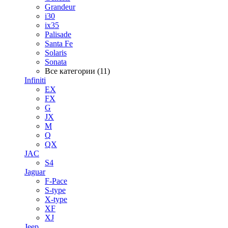
Grandeur
i30
ix35
Palisade
Santa Fe
Solaris
Sonata
Все категории (11)
Infiniti
EX
FX
G
JX
M
Q
QX
JAC
S4
Jaguar
F-Pace
S-type
X-type
XF
XJ
Jeep