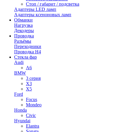
Стоп / габарит / подсветка
Адаптеры LED ламп
Адаптеры ксеноновых ламп
Обманки
Нагрузка
Декодеры
Проводка
Разъёмы
Переходники
Проводка H4
Стекла фар
Audi
A6
BMW
3 серия
X3
X5
Ford
Focus
Mondeo
Honda
Civic
Hyundai
Elantra
Sonata