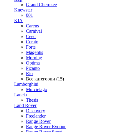
Grand Cherokee
Knewstar
001
KIA
Carens
Carnival
Ceed
Cerato
Forte
Magentis
Morning
Optima
Picanto
Rio
Все категории (15)
Lamborghini
Murcielago
Lancia
Thesis
Land Rover
Discovery
Freelander
Range Rover
Range Rover Evoque
Range Rover Sport