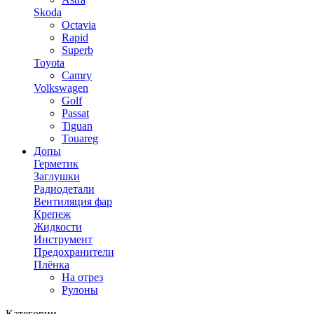
Skoda
Octavia
Rapid
Superb
Toyota
Camry
Volkswagen
Golf
Passat
Tiguan
Touareg
Допы
Герметик
Заглушки
Радиодетали
Вентиляция фар
Крепеж
Жидкости
Инструмент
Предохранители
Плёнка
На отрез
Рулоны
Категории