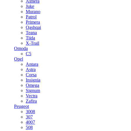
Almera
Juke
Murano
Patrol
Primera
Qashqai
Teana
Tiida
X-Trail
Omoda
C5
Opel
Antara
Astra
Corsa
Insignia
Omega
Signum
Vectra
Zafira
Peugeot
3008
307
4007
508