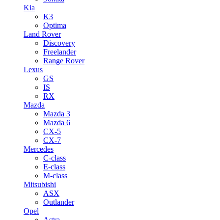
Kia
K3
Optima
Land Rover
Discovery
Freelander
Range Rover
Lexus
GS
IS
RX
Mazda
Mazda 3
Mazda 6
CX-5
CX-7
Mercedes
C-class
E-class
M-class
Mitsubishi
ASX
Outlander
Opel
Astra