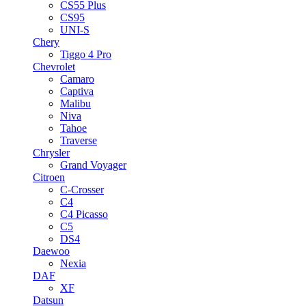
CS55 Plus
CS95
UNI-S
Chery
Tiggo 4 Pro
Chevrolet
Camaro
Captiva
Malibu
Niva
Tahoe
Traverse
Chrysler
Grand Voyager
Citroen
C-Crosser
C4
C4 Picasso
C5
DS4
Daewoo
Nexia
DAF
XF
Datsun