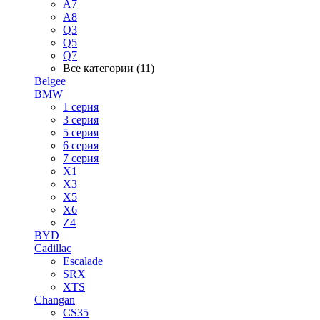
A7
A8
Q3
Q5
Q7
Все категории (11)
Belgee
BMW
1 серия
3 серия
5 серия
6 серия
7 серия
X1
X3
X5
X6
Z4
BYD
Cadillac
Escalade
SRX
XTS
Changan
CS35