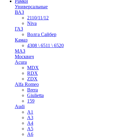
Рамки
Универсальные
ВАЗ
2110/11/12
Niva
ГАЗ
Волга Сайбер
Камаз
4308 \ 6511 \ 6520
МАЗ
Москвич
Acura
MDX
RDX
ZDX
Alfa Romeo
Brera
Giulietta
159
Audi
A1
A3
A4
A5
A6