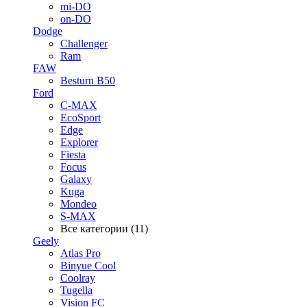
mi-DO
on-DO
Dodge
Challenger
Ram
FAW
Besturn B50
Ford
C-MAX
EcoSport
Edge
Explorer
Fiesta
Focus
Galaxy
Kuga
Mondeo
S-MAX
Все категории (11)
Geely
Atlas Pro
Binyue Cool
Coolray
Tugella
Vision FC