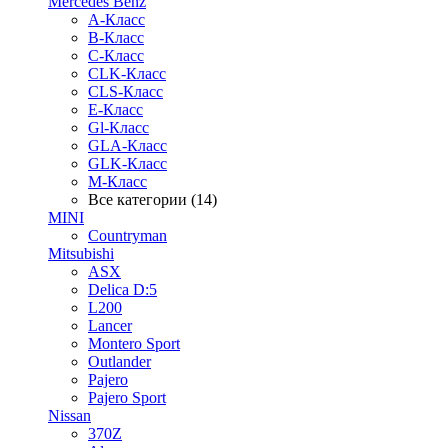
Mercedes Benz
A-Класс
B-Класс
C-Класс
CLK-Класс
CLS-Класс
E-Класс
Gl-Класс
GLA-Класс
GLK-Класс
M-Класс
Все категории (14)
MINI
Countryman
Mitsubishi
ASX
Delica D:5
L200
Lancer
Montero Sport
Outlander
Pajero
Pajero Sport
Nissan
370Z