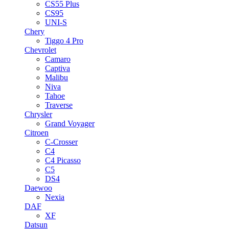
CS55 Plus
CS95
UNI-S
Chery
Tiggo 4 Pro
Chevrolet
Camaro
Captiva
Malibu
Niva
Tahoe
Traverse
Chrysler
Grand Voyager
Citroen
C-Crosser
C4
C4 Picasso
C5
DS4
Daewoo
Nexia
DAF
XF
Datsun