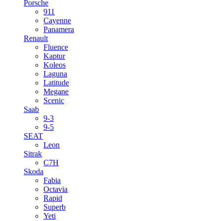
Porsche
911
Cayenne
Panamera
Renault
Fluence
Kaptur
Koleos
Laguna
Latitude
Megane
Scenic
Saab
9-3
9-5
SEAT
Leon
Sitrak
C7H
Skoda
Fabia
Octavia
Rapid
Superb
Yeti