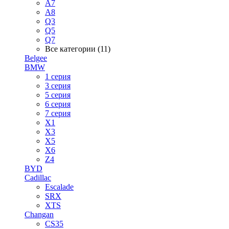
A7
A8
Q3
Q5
Q7
Все категории (11)
Belgee
BMW
1 серия
3 серия
5 серия
6 серия
7 серия
X1
X3
X5
X6
Z4
BYD
Cadillac
Escalade
SRX
XTS
Changan
CS35