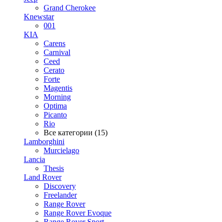
Grand Cherokee
Knewstar
001
KIA
Carens
Carnival
Ceed
Cerato
Forte
Magentis
Morning
Optima
Picanto
Rio
Все категории (15)
Lamborghini
Murcielago
Lancia
Thesis
Land Rover
Discovery
Freelander
Range Rover
Range Rover Evoque
Range Rover Sport