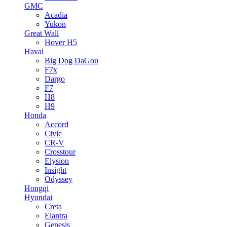
GMC
Acadia
Yukon
Great Wall
Hover H5
Haval
Big Dog DaGou
F7x
Dargo
F7
H8
H9
Honda
Accord
Civic
CR-V
Crosstour
Elysion
Insight
Odyssey
Hongqi
Hyundai
Creta
Elantra
Genesis