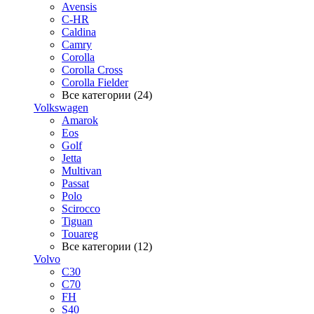
Avensis
C-HR
Caldina
Camry
Corolla
Corolla Cross
Corolla Fielder
Все категории (24)
Volkswagen
Amarok
Eos
Golf
Jetta
Multivan
Passat
Polo
Scirocco
Tiguan
Touareg
Все категории (12)
Volvo
C30
C70
FH
S40