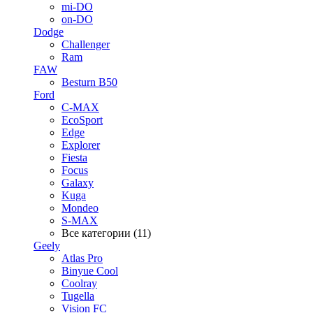
mi-DO
on-DO
Dodge
Challenger
Ram
FAW
Besturn B50
Ford
C-MAX
EcoSport
Edge
Explorer
Fiesta
Focus
Galaxy
Kuga
Mondeo
S-MAX
Все категории (11)
Geely
Atlas Pro
Binyue Cool
Coolray
Tugella
Vision FC