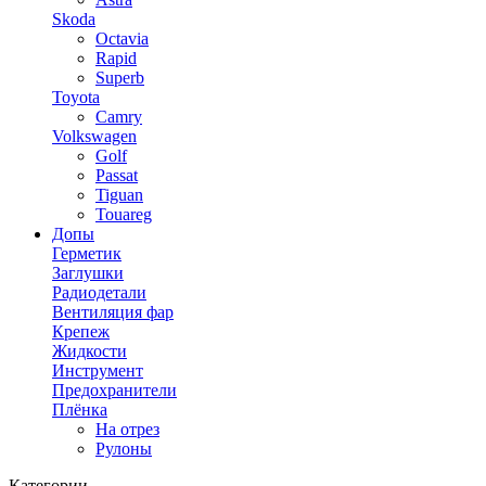
Skoda
Octavia
Rapid
Superb
Toyota
Camry
Volkswagen
Golf
Passat
Tiguan
Touareg
Допы
Герметик
Заглушки
Радиодетали
Вентиляция фар
Крепеж
Жидкости
Инструмент
Предохранители
Плёнка
На отрез
Рулоны
Категории