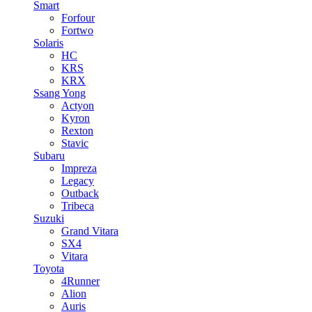
Smart
Forfour
Fortwo
Solaris
HC
KRS
KRX
Ssang Yong
Actyon
Kyron
Rexton
Stavic
Subaru
Impreza
Legacy
Outback
Tribeca
Suzuki
Grand Vitara
SX4
Vitara
Toyota
4Runner
Alion
Auris