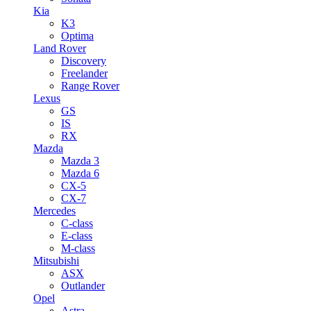
Kia
K3
Optima
Land Rover
Discovery
Freelander
Range Rover
Lexus
GS
IS
RX
Mazda
Mazda 3
Mazda 6
CX-5
CX-7
Mercedes
C-class
E-class
M-class
Mitsubishi
ASX
Outlander
Opel
Astra