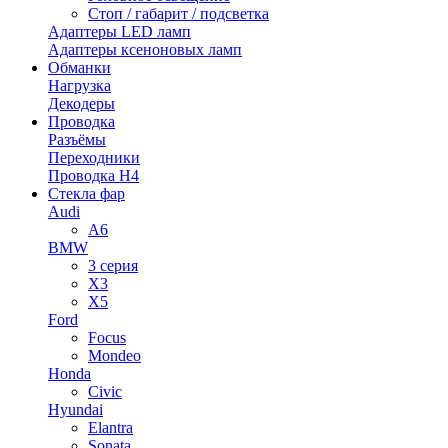
Стоп / габарит / подсветка
Адаптеры LED ламп
Адаптеры ксеноновых ламп
Обманки
Нагрузка
Декодеры
Проводка
Разъёмы
Переходники
Проводка H4
Стекла фар
Audi
A6
BMW
3 серия
X3
X5
Ford
Focus
Mondeo
Honda
Civic
Hyundai
Elantra
Sonata