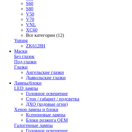
S60
S80
V50
V70
VNL
XC60
Все категории (12)
Yutong
ZK6128H
Маски
Без глазок
Под глазки
Глазки
Ангельские глазки
Дьявольские глазки
Лампы/блоки
LED лампы
Головное освещение
Стоп / габарит / подсветка
ДХО (ходовые огни)
Xenon лампы и блоки
Ксеноновые лампы
Блоки розжига OEM
Галогенные лампы
Головное освещение