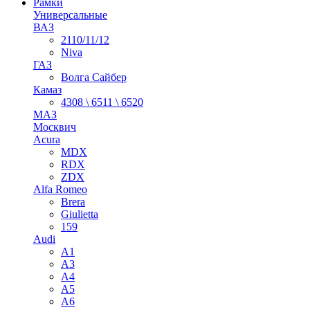
Рамки
Универсальные
ВАЗ
2110/11/12
Niva
ГАЗ
Волга Сайбер
Камаз
4308 \ 6511 \ 6520
МАЗ
Москвич
Acura
MDX
RDX
ZDX
Alfa Romeo
Brera
Giulietta
159
Audi
A1
A3
A4
A5
A6