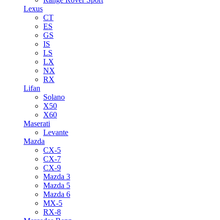
Lexus
CT
ES
GS
IS
LS
LX
NX
RX
Lifan
Solano
X50
X60
Maserati
Levante
Mazda
CX-5
CX-7
CX-9
Mazda 3
Mazda 5
Mazda 6
MX-5
RX-8