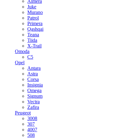
Almera
Juke
Murano
Patrol
Primera
Qashqai
Teana
Tiida
X-Trail
Omoda
C5
Opel
Antara
Astra
Corsa
Insignia
Omega
Signum
Vectra
Zafira
Peugeot
3008
307
4007
508