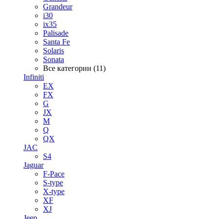
Grandeur
i30
ix35
Palisade
Santa Fe
Solaris
Sonata
Все категории (11)
Infiniti
EX
FX
G
JX
M
Q
QX
JAC
S4
Jaguar
F-Pace
S-type
X-type
XF
XJ
Jeep