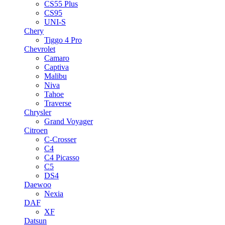
CS55 Plus
CS95
UNI-S
Chery
Tiggo 4 Pro
Chevrolet
Camaro
Captiva
Malibu
Niva
Tahoe
Traverse
Chrysler
Grand Voyager
Citroen
C-Crosser
C4
C4 Picasso
C5
DS4
Daewoo
Nexia
DAF
XF
Datsun