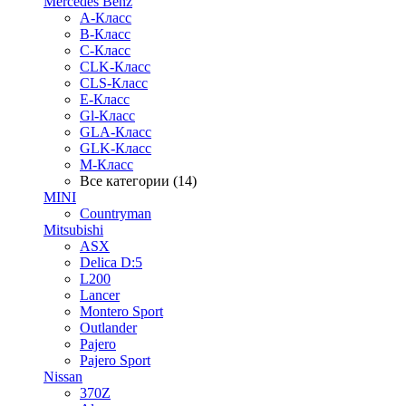
Mercedes Benz
A-Класс
B-Класс
C-Класс
CLK-Класс
CLS-Класс
E-Класс
Gl-Класс
GLA-Класс
GLK-Класс
M-Класс
Все категории (14)
MINI
Countryman
Mitsubishi
ASX
Delica D:5
L200
Lancer
Montero Sport
Outlander
Pajero
Pajero Sport
Nissan
370Z