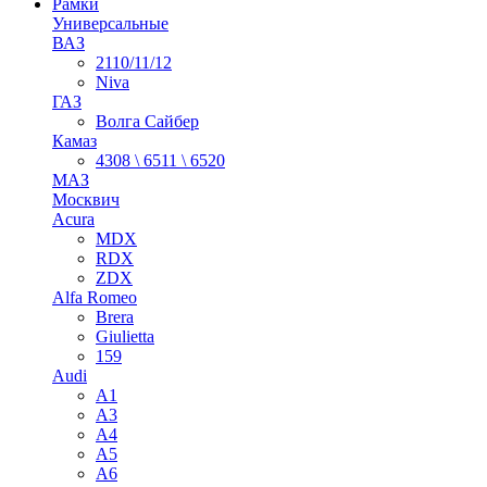
Рамки
Универсальные
ВАЗ
2110/11/12
Niva
ГАЗ
Волга Сайбер
Камаз
4308 \ 6511 \ 6520
МАЗ
Москвич
Acura
MDX
RDX
ZDX
Alfa Romeo
Brera
Giulietta
159
Audi
A1
A3
A4
A5
A6