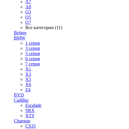
A7
A8
Q3
Q5
Q7
Все категории (11)
Belgee
BMW
1 серия
3 серия
5 серия
6 серия
7 серия
X1
X3
X5
X6
Z4
BYD
Cadillac
Escalade
SRX
XTS
Changan
CS35