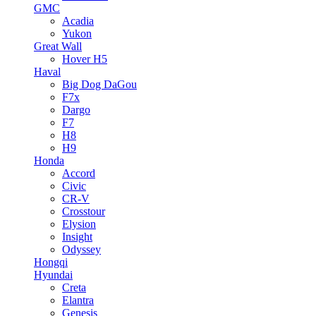
GMC
Acadia
Yukon
Great Wall
Hover H5
Haval
Big Dog DaGou
F7x
Dargo
F7
H8
H9
Honda
Accord
Civic
CR-V
Crosstour
Elysion
Insight
Odyssey
Hongqi
Hyundai
Creta
Elantra
Genesis