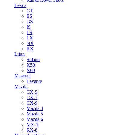
Lexus
CT
ES
GS
IS
LS
LX
NX
RX
Lifan
Solano
X50
X60
Maserati
Levante
Mazda
CX-5
CX-7
CX-9
Mazda 3
Mazda 5
Mazda 6
MX-5
RX-8