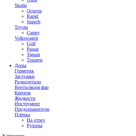
Skoda
Octavia
Rapid
Superb
Toyota
Camry
Volkswagen
Golf
Passat
Tiguan
Touareg
Допы
Герметик
Заглушки
Радиодетали
Вентиляция фар
Крепеж
Жидкости
Инструмент
Предохранители
Плёнка
На отрез
Рулоны
Категории