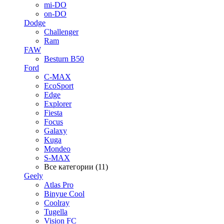
mi-DO
on-DO
Dodge
Challenger
Ram
FAW
Besturn B50
Ford
C-MAX
EcoSport
Edge
Explorer
Fiesta
Focus
Galaxy
Kuga
Mondeo
S-MAX
Все категории (11)
Geely
Atlas Pro
Binyue Cool
Coolray
Tugella
Vision FC