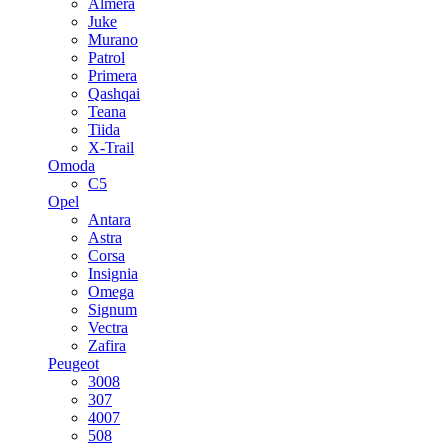
Almera
Juke
Murano
Patrol
Primera
Qashqai
Teana
Tiida
X-Trail
Omoda
C5
Opel
Antara
Astra
Corsa
Insignia
Omega
Signum
Vectra
Zafira
Peugeot
3008
307
4007
508