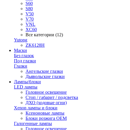
S60
S80
V50
V70
VNL
XC60
Все категории (12)
Yutong
ZK6128H
Маски
Без глазок
Под глазки
Глазки
Ангельские глазки
Дьявольские глазки
Лампы/блоки
LED лампы
Головное освещение
Стоп / габарит / подсветка
ДХО (ходовые огни)
Xenon лампы и блоки
Ксеноновые лампы
Блоки розжига OEM
Галогенные лампы
Головное освещение