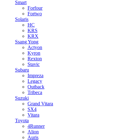
Smart
Forfour
Fortwo
Solaris
HC
KRS
KRX
Ssang Yong
Actyon
Kyron
Rexton
Stavic
Subaru
Impreza
Legacy
Outback
Tribeca
Suzuki
Grand Vitara
SX4
Vitara
Toyota
4Runner
Alion
Auris