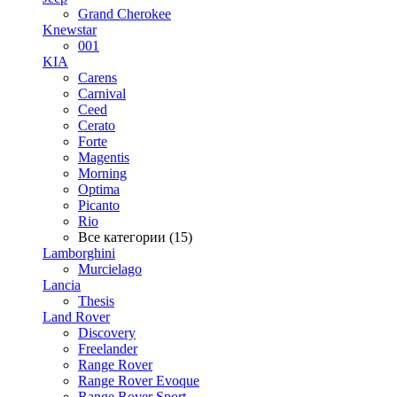
Grand Cherokee
Knewstar
001
KIA
Carens
Carnival
Ceed
Cerato
Forte
Magentis
Morning
Optima
Picanto
Rio
Все категории (15)
Lamborghini
Murcielago
Lancia
Thesis
Land Rover
Discovery
Freelander
Range Rover
Range Rover Evoque
Range Rover Sport