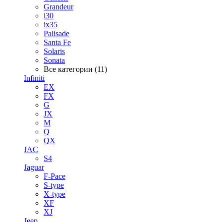
Grandeur
i30
ix35
Palisade
Santa Fe
Solaris
Sonata
Все категории (11)
Infiniti
EX
FX
G
JX
M
Q
QX
JAC
S4
Jaguar
F-Pace
S-type
X-type
XF
XJ
Jeep