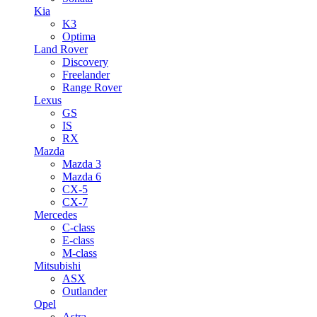
Kia
K3
Optima
Land Rover
Discovery
Freelander
Range Rover
Lexus
GS
IS
RX
Mazda
Mazda 3
Mazda 6
CX-5
CX-7
Mercedes
C-class
E-class
M-class
Mitsubishi
ASX
Outlander
Opel
Astra