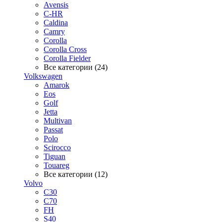
Avensis
C-HR
Caldina
Camry
Corolla
Corolla Cross
Corolla Fielder
Все категории (24)
Volkswagen
Amarok
Eos
Golf
Jetta
Multivan
Passat
Polo
Scirocco
Tiguan
Touareg
Все категории (12)
Volvo
C30
C70
FH
S40