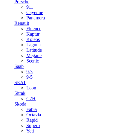
Porsche
911
Cayenne
Panamera
Renault
Fluence
Kaptur
Koleos
Laguna
Latitude
Megane
Scenic
Saab
9-3
9-5
SEAT
Leon
Sitrak
C7H
Skoda
Fabia
Octavia
Rapid
Superb
Yeti