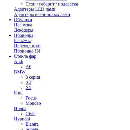
Стоп / габарит / подсветка
Адаптеры LED ламп
Адаптеры ксеноновых ламп
Обманки
Нагрузка
Декодеры
Проводка
Разъёмы
Переходники
Проводка H4
Стекла фар
Audi
A6
BMW
3 серия
X3
X5
Ford
Focus
Mondeo
Honda
Civic
Hyundai
Elantra
Sonata