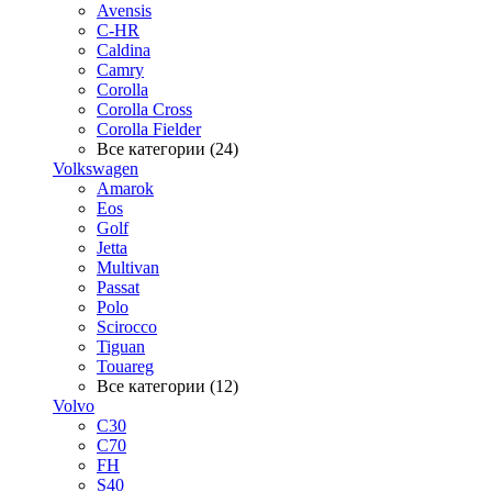
Avensis
C-HR
Caldina
Camry
Corolla
Corolla Cross
Corolla Fielder
Все категории (24)
Volkswagen
Amarok
Eos
Golf
Jetta
Multivan
Passat
Polo
Scirocco
Tiguan
Touareg
Все категории (12)
Volvo
C30
C70
FH
S40