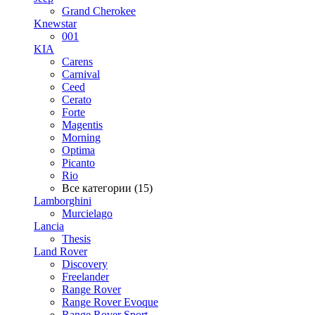
Grand Cherokee
Knewstar
001
KIA
Carens
Carnival
Ceed
Cerato
Forte
Magentis
Morning
Optima
Picanto
Rio
Все категории (15)
Lamborghini
Murcielago
Lancia
Thesis
Land Rover
Discovery
Freelander
Range Rover
Range Rover Evoque
Range Rover Sport