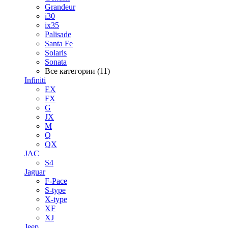
Grandeur
i30
ix35
Palisade
Santa Fe
Solaris
Sonata
Все категории (11)
Infiniti
EX
FX
G
JX
M
Q
QX
JAC
S4
Jaguar
F-Pace
S-type
X-type
XF
XJ
Jeep