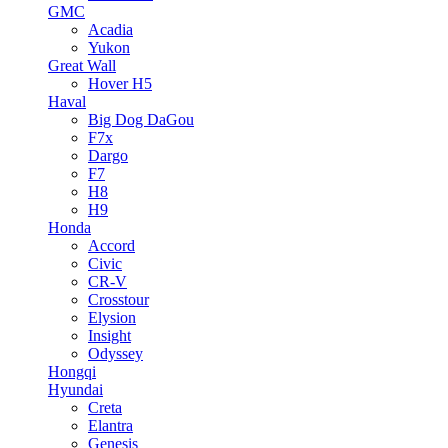
GMC
Acadia
Yukon
Great Wall
Hover H5
Haval
Big Dog DaGou
F7x
Dargo
F7
H8
H9
Honda
Accord
Civic
CR-V
Crosstour
Elysion
Insight
Odyssey
Hongqi
Hyundai
Creta
Elantra
Genesis