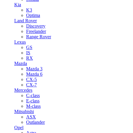
Kia
K3
Optima
Land Rover
Discovery
Freelander
Range Rover
Lexus
GS
IS
RX
Mazda
Mazda 3
Mazda 6
CX-5
CX-7
Mercedes
C-class
E-class
M-class
Mitsubishi
ASX
Outlander
Opel
Astra