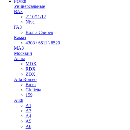
Рамки
Универсальные
ВАЗ
2110/11/12
Niva
ГАЗ
Волга Сайбер
Камаз
4308 \ 6511 \ 6520
МАЗ
Москвич
Acura
MDX
RDX
ZDX
Alfa Romeo
Brera
Giulietta
159
Audi
A1
A3
A4
A5
A6