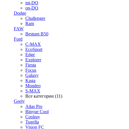
mi-DO
on-DO
Dodge
Challenger
Ram
FAW
Besturn B50
Ford
C-MAX
EcoSport
Edge
Explorer
Fiesta
Focus
Galaxy
Kuga
Mondeo
S-MAX
Все категории (11)
Geely
Atlas Pro
Binyue Cool
Coolray
Tugella
Vision FC