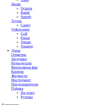
Skoda
Octavia
Rapid
Superb
Toyota
Camry
Volkswagen
Golf
Passat
Tiguan
Touareg
Допы
Герметик
Заглушки
Радиодетали
Вентиляция фар
Крепеж
Жидкости
Инструмент
Предохранители
Плёнка
На отрез
Рулоны
Категории