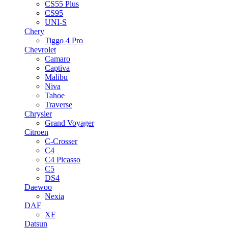
CS55 Plus
CS95
UNI-S
Chery
Tiggo 4 Pro
Chevrolet
Camaro
Captiva
Malibu
Niva
Tahoe
Traverse
Chrysler
Grand Voyager
Citroen
C-Crosser
C4
C4 Picasso
C5
DS4
Daewoo
Nexia
DAF
XF
Datsun