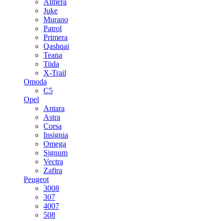
Almera
Juke
Murano
Patrol
Primera
Qashqai
Teana
Tiida
X-Trail
Omoda
C5
Opel
Antara
Astra
Corsa
Insignia
Omega
Signum
Vectra
Zafira
Peugeot
3008
307
4007
508