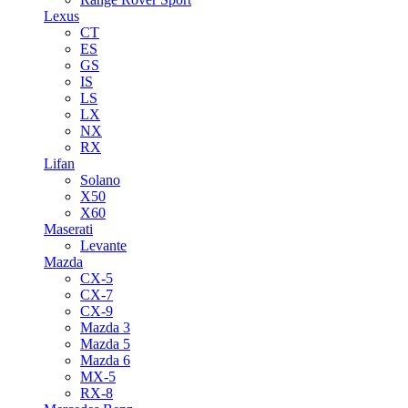
Lexus
CT
ES
GS
IS
LS
LX
NX
RX
Lifan
Solano
X50
X60
Maserati
Levante
Mazda
CX-5
CX-7
CX-9
Mazda 3
Mazda 5
Mazda 6
MX-5
RX-8