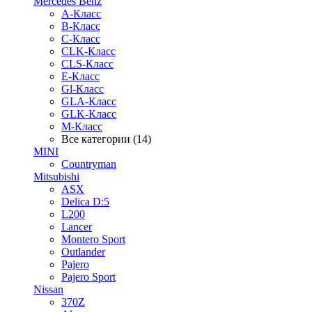
Mercedes Benz
A-Класс
B-Класс
C-Класс
CLK-Класс
CLS-Класс
E-Класс
Gl-Класс
GLA-Класс
GLK-Класс
M-Класс
Все категории (14)
MINI
Countryman
Mitsubishi
ASX
Delica D:5
L200
Lancer
Montero Sport
Outlander
Pajero
Pajero Sport
Nissan
370Z