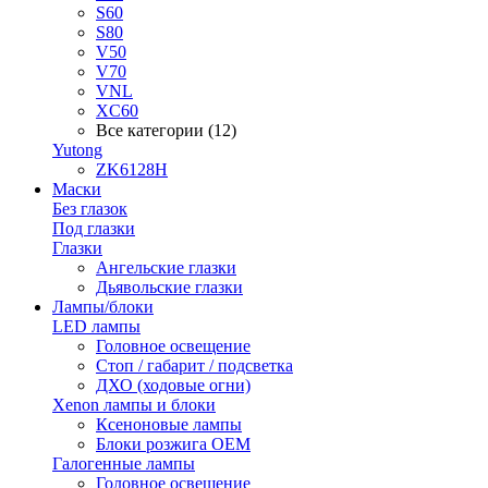
S60
S80
V50
V70
VNL
XC60
Все категории (12)
Yutong
ZK6128H
Маски
Без глазок
Под глазки
Глазки
Ангельские глазки
Дьявольские глазки
Лампы/блоки
LED лампы
Головное освещение
Стоп / габарит / подсветка
ДХО (ходовые огни)
Xenon лампы и блоки
Ксеноновые лампы
Блоки розжига OEM
Галогенные лампы
Головное освещение