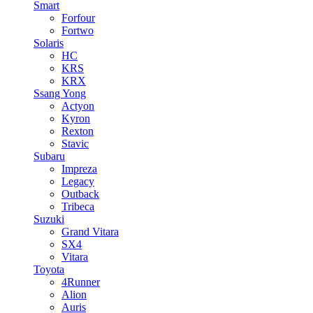
Smart
Forfour
Fortwo
Solaris
HC
KRS
KRX
Ssang Yong
Actyon
Kyron
Rexton
Stavic
Subaru
Impreza
Legacy
Outback
Tribeca
Suzuki
Grand Vitara
SX4
Vitara
Toyota
4Runner
Alion
Auris