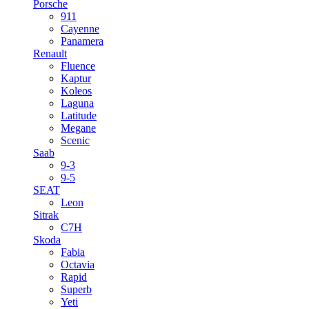
Porsche
911
Cayenne
Panamera
Renault
Fluence
Kaptur
Koleos
Laguna
Latitude
Megane
Scenic
Saab
9-3
9-5
SEAT
Leon
Sitrak
C7H
Skoda
Fabia
Octavia
Rapid
Superb
Yeti