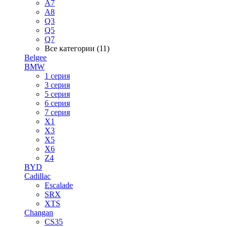
A7
A8
Q3
Q5
Q7
Все категории (11)
Belgee
BMW
1 серия
3 серия
5 серия
6 серия
7 серия
X1
X3
X5
X6
Z4
BYD
Cadillac
Escalade
SRX
XTS
Changan
CS35