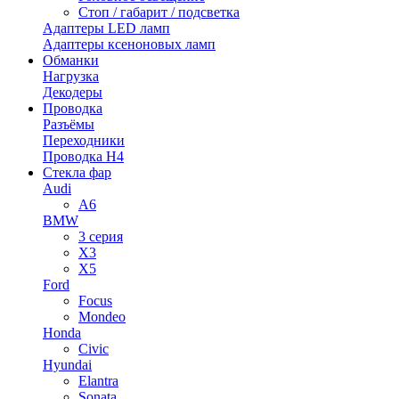
Стоп / габарит / подсветка
Адаптеры LED ламп
Адаптеры ксеноновых ламп
Обманки
Нагрузка
Декодеры
Проводка
Разъёмы
Переходники
Проводка H4
Стекла фар
Audi
A6
BMW
3 серия
X3
X5
Ford
Focus
Mondeo
Honda
Civic
Hyundai
Elantra
Sonata