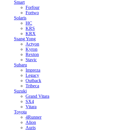
Smart
Forfour
Fortwo
Solaris
HC
KRS
KRX
Ssang Yong
Actyon
Kyron
Rexton
Stavic
Subaru
Impreza
Legacy
Outback
Tribeca
Suzuki
Grand Vitara
SX4
Vitara
Toyota
4Runner
Alion
Auris