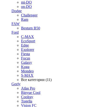
mi-DO
on-DO
Dodge
Challenger
Ram
FAW
Besturn B50
Ford
C-MAX
EcoSport
Edge
Explorer
Fiesta
Focus
Galaxy
Kuga
Mondeo
S-MAX
Все категории (11)
Geely
Atlas Pro
Binyue Cool
Coolray
Tugella
Vision FC