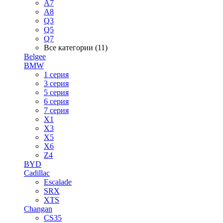
A7
A8
Q3
Q5
Q7
Все категории (11)
Belgee
BMW
1 серия
3 серия
5 серия
6 серия
7 серия
X1
X3
X5
X6
Z4
BYD
Cadillac
Escalade
SRX
XTS
Changan
CS35