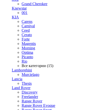
Grand Cherokee
Knewstar
001
KIA
Carens
Carnival
Ceed
Cerato
Forte
Magentis
Morning
Optima
Picanto
Rio
Все категории (15)
Lamborghini
Murcielago
Lancia
Thesis
Land Rover
Discovery
Freelander
Range Rover
Range Rover Evoque
Range Rover Sport