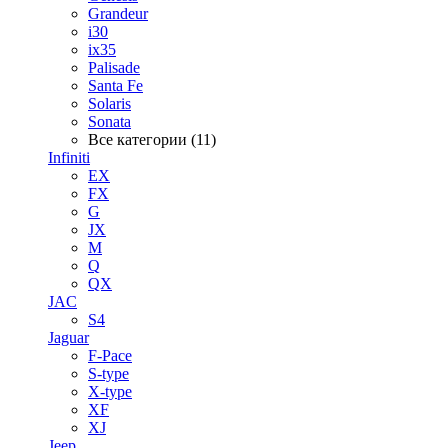
Grandeur
i30
ix35
Palisade
Santa Fe
Solaris
Sonata
Все категории (11)
Infiniti
EX
FX
G
JX
M
Q
QX
JAC
S4
Jaguar
F-Pace
S-type
X-type
XF
XJ
Jeep