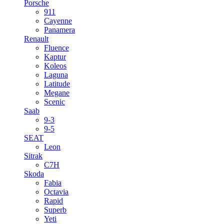
Porsche
911
Cayenne
Panamera
Renault
Fluence
Kaptur
Koleos
Laguna
Latitude
Megane
Scenic
Saab
9-3
9-5
SEAT
Leon
Sitrak
C7H
Skoda
Fabia
Octavia
Rapid
Superb
Yeti