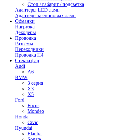
Стоп / габарит / подсветка
Адаптеры LED ламп
Адаптеры ксеноновых ламп
Обманки
Нагрузка
Декодеры
Проводка
Разъёмы
Переходники
Проводка H4
Стекла фар
Audi
A6
BMW
3 серия
X3
X5
Ford
Focus
Mondeo
Honda
Civic
Hyundai
Elantra
Sonata