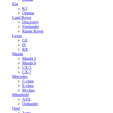
Kia
K3
Optima
Land Rover
Discovery
Freelander
Range Rover
Lexus
GS
IS
RX
Mazda
Mazda 3
Mazda 6
CX-5
CX-7
Mercedes
C-class
E-class
M-class
Mitsubishi
ASX
Outlander
Opel
Astra