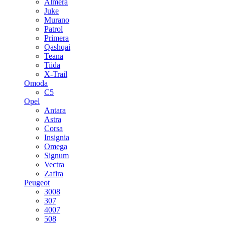
Almera
Juke
Murano
Patrol
Primera
Qashqai
Teana
Tiida
X-Trail
Omoda
C5
Opel
Antara
Astra
Corsa
Insignia
Omega
Signum
Vectra
Zafira
Peugeot
3008
307
4007
508