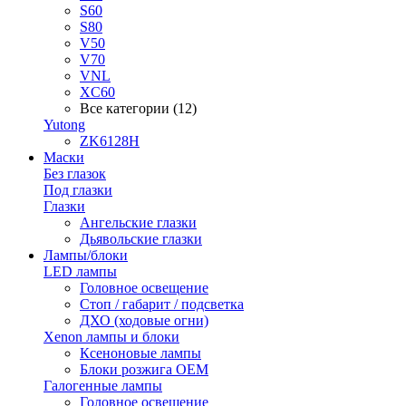
S60
S80
V50
V70
VNL
XC60
Все категории (12)
Yutong
ZK6128H
Маски
Без глазок
Под глазки
Глазки
Ангельские глазки
Дьявольские глазки
Лампы/блоки
LED лампы
Головное освещение
Стоп / габарит / подсветка
ДХО (ходовые огни)
Xenon лампы и блоки
Ксеноновые лампы
Блоки розжига OEM
Галогенные лампы
Головное освещение