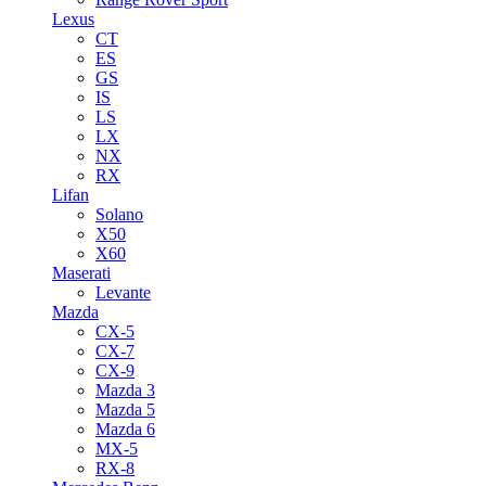
Lexus
CT
ES
GS
IS
LS
LX
NX
RX
Lifan
Solano
X50
X60
Maserati
Levante
Mazda
CX-5
CX-7
CX-9
Mazda 3
Mazda 5
Mazda 6
MX-5
RX-8