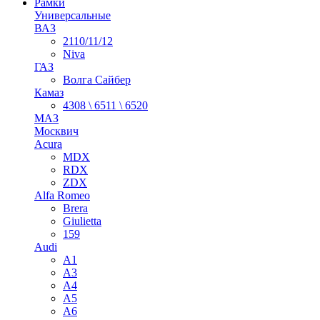
Рамки
Универсальные
ВАЗ
2110/11/12
Niva
ГАЗ
Волга Сайбер
Камаз
4308 \ 6511 \ 6520
МАЗ
Москвич
Acura
MDX
RDX
ZDX
Alfa Romeo
Brera
Giulietta
159
Audi
A1
A3
A4
A5
A6