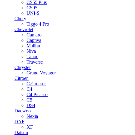
CS55 Plus
CS95
UNI-S
Chery
Tiggo 4 Pro
Chevrolet
Camaro
Captiva
Malibu
Niva
Tahoe
Traverse
Chrysler
Grand Voyager
Citroen
C-Crosser
C4
C4 Picasso
C5
DS4
Daewoo
Nexia
DAF
XF
Datsun