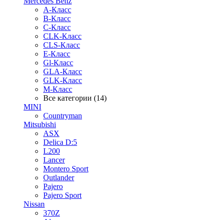
Mercedes Benz
A-Класс
B-Класс
C-Класс
CLK-Класс
CLS-Класс
E-Класс
Gl-Класс
GLA-Класс
GLK-Класс
M-Класс
Все категории (14)
MINI
Countryman
Mitsubishi
ASX
Delica D:5
L200
Lancer
Montero Sport
Outlander
Pajero
Pajero Sport
Nissan
370Z