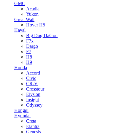
GMC
Acadia
Yukon
Great Wall
Hover H5
Haval
Big Dog DaGou
F7x
Dargo
F7
H8
H9
Honda
Accord
Civic
CR-V
Crosstour
Elysion
Insight
Odyssey
Hongqi
Hyundai
Creta
Elantra
Genesis