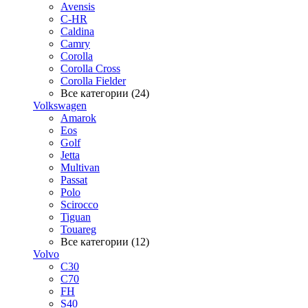
Avensis
C-HR
Caldina
Camry
Corolla
Corolla Cross
Corolla Fielder
Все категории (24)
Volkswagen
Amarok
Eos
Golf
Jetta
Multivan
Passat
Polo
Scirocco
Tiguan
Touareg
Все категории (12)
Volvo
C30
C70
FH
S40