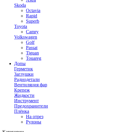
Skoda
Octavia
Rapid
Superb
Toyota
Camry
Volkswagen
Golf
Passat
Tiguan
Touareg
Допы
Герметик
Заглушки
Радиодетали
Вентиляция фар
Крепеж
Жидкости
Инструмент
Предохранители
Плёнка
На отрез
Рулоны
Категории