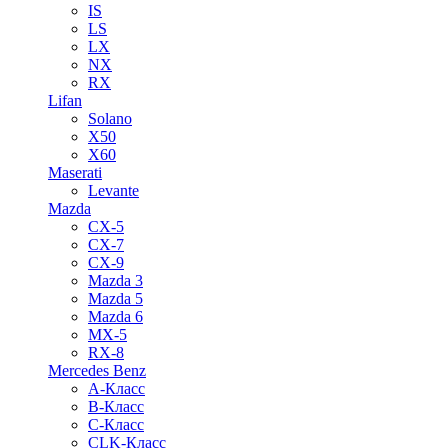
IS
LS
LX
NX
RX
Lifan
Solano
X50
X60
Maserati
Levante
Mazda
CX-5
CX-7
CX-9
Mazda 3
Mazda 5
Mazda 6
MX-5
RX-8
Mercedes Benz
A-Класс
B-Класс
C-Класс
CLK-Класс