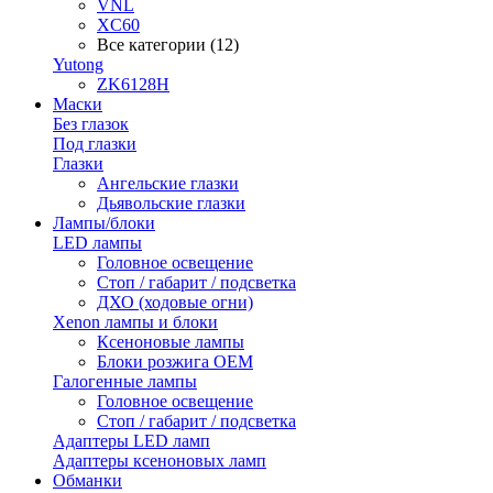
VNL
XC60
Все категории (12)
Yutong
ZK6128H
Маски
Без глазок
Под глазки
Глазки
Ангельские глазки
Дьявольские глазки
Лампы/блоки
LED лампы
Головное освещение
Стоп / габарит / подсветка
ДХО (ходовые огни)
Xenon лампы и блоки
Ксеноновые лампы
Блоки розжига OEM
Галогенные лампы
Головное освещение
Стоп / габарит / подсветка
Адаптеры LED ламп
Адаптеры ксеноновых ламп
Обманки