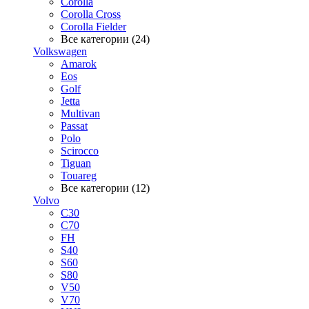
Corolla
Corolla Cross
Corolla Fielder
Все категории (24)
Volkswagen
Amarok
Eos
Golf
Jetta
Multivan
Passat
Polo
Scirocco
Tiguan
Touareg
Все категории (12)
Volvo
C30
C70
FH
S40
S60
S80
V50
V70