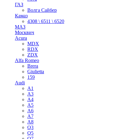
ГАЗ
Волга Сайбер
Камаз
4308 \ 6511 \ 6520
МАЗ
Москвич
Acura
MDX
RDX
ZDX
Alfa Romeo
Brera
Giulietta
159
Audi
A1
A3
A4
A5
A6
A7
A8
Q3
Q5
Q7