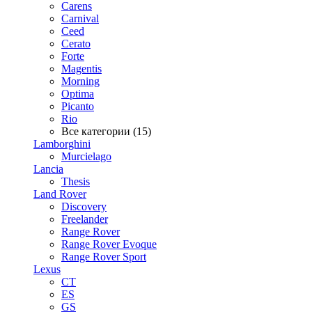
Carens
Carnival
Ceed
Cerato
Forte
Magentis
Morning
Optima
Picanto
Rio
Все категории (15)
Lamborghini
Murcielago
Lancia
Thesis
Land Rover
Discovery
Freelander
Range Rover
Range Rover Evoque
Range Rover Sport
Lexus
CT
ES
GS