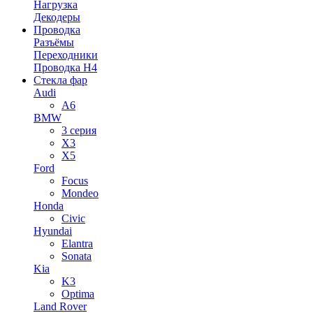
Нагрузка
Декодеры
Проводка
Разъёмы
Переходники
Проводка H4
Стекла фар
Audi
A6
BMW
3 серия
X3
X5
Ford
Focus
Mondeo
Honda
Civic
Hyundai
Elantra
Sonata
Kia
K3
Optima
Land Rover