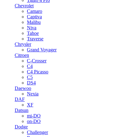
Tiggo 4 Pro
Chevrolet
Camaro
Captiva
Malibu
Niva
Tahoe
Traverse
Chrysler
Grand Voyager
Citroen
C-Crosser
C4
C4 Picasso
C5
DS4
Daewoo
Nexia
DAF
XF
Datsun
mi-DO
on-DO
Dodge
Challenger