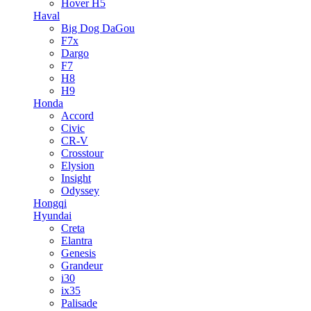
Hover H5
Haval
Big Dog DaGou
F7x
Dargo
F7
H8
H9
Honda
Accord
Civic
CR-V
Crosstour
Elysion
Insight
Odyssey
Hongqi
Hyundai
Creta
Elantra
Genesis
Grandeur
i30
ix35
Palisade