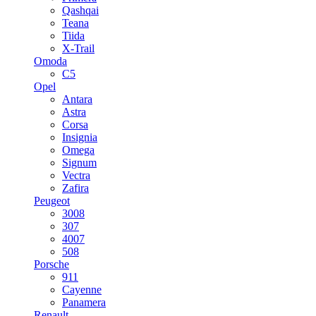
Qashqai
Teana
Tiida
X-Trail
Omoda
C5
Opel
Antara
Astra
Corsa
Insignia
Omega
Signum
Vectra
Zafira
Peugeot
3008
307
4007
508
Porsche
911
Cayenne
Panamera
Renault