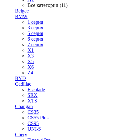
Все категории (11)
Belgee
BMW
1 серия
3 серия
5 серия
6 серия
7 серия
X1
X3
X5
X6
Z4
BYD
Cadillac
Escalade
SRX
XTS
Changan
CS35
CS55 Plus
CS95
UNI-S
Chery