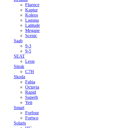
Fluence
Kaptur
Koleos
Laguna
Latitude
Megane
Scenic
Saab
9-3
9-5
SEAT
Leon
Sitrak
C7H
Skoda
Fabia
Octavia
Rapid
Superb
Yeti
Smart
Forfour
Fortwo
Solaris