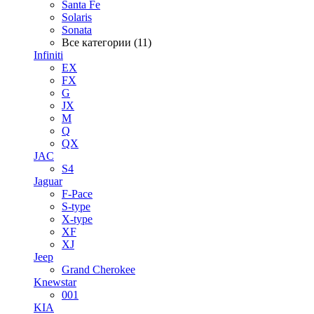
Santa Fe
Solaris
Sonata
Все категории (11)
Infiniti
EX
FX
G
JX
M
Q
QX
JAC
S4
Jaguar
F-Pace
S-type
X-type
XF
XJ
Jeep
Grand Cherokee
Knewstar
001
KIA