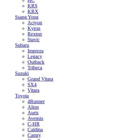
HC
KRS
KRX
Ssang Yong
Actyon
Kyron
Rexton
Stavic
Subaru
Impreza
Legacy
Outback
Tribeca
Suzuki
Grand Vitara
SX4
Vitara
Toyota
4Runner
Alion
Auris
Avensis
C-HR
Caldina
Camry