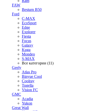
Ram
FAW
Besturn B50
Ford
C-MAX
EcoSport
Edge
Explorer
Fiesta
Focus
Galaxy
Kuga
Mondeo
S-MAX
Все категории (11)
Geely
Atlas Pro
Binyue Cool
Coolray
Tugella
Vision FC
GMC
Acadia
Yukon
Great Wall